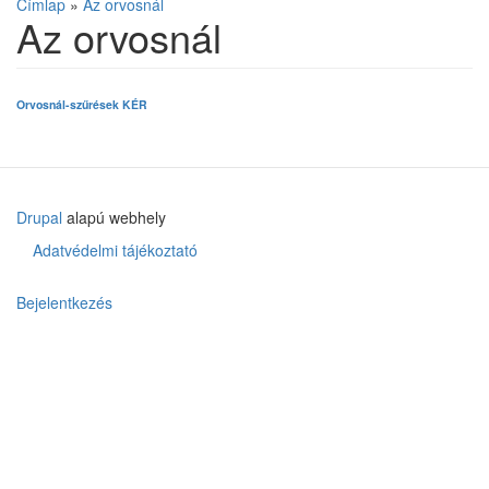
Címlap
»
Az orvosnál
Az orvosnál
Orvosnál-szűrések KÉR
Drupal
alapú webhely
Adatvédelmi tájékoztató
Lábléc
menü
Bejelentkezés
User
menu