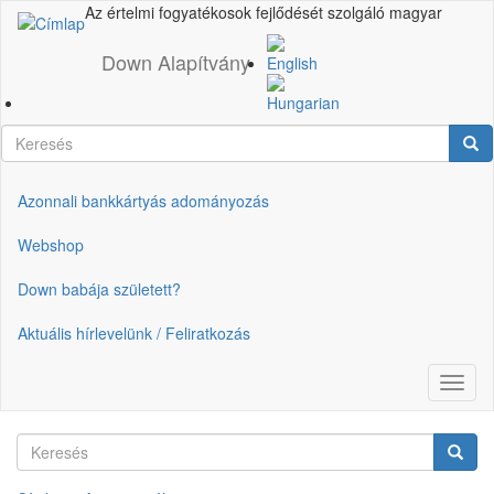
Ugrás
Az értelmi fogyatékosok fejlődését szolgáló magyar
a
tartalomra
Down Alapítvány
Keresés
Ker
Azonnali bankkártyás adományozás
Gyorslinkek
Webshop
Down babája született?
Aktuális hírlevelünk / Feliratkozás
Navig
átkap
Keresés
Keres