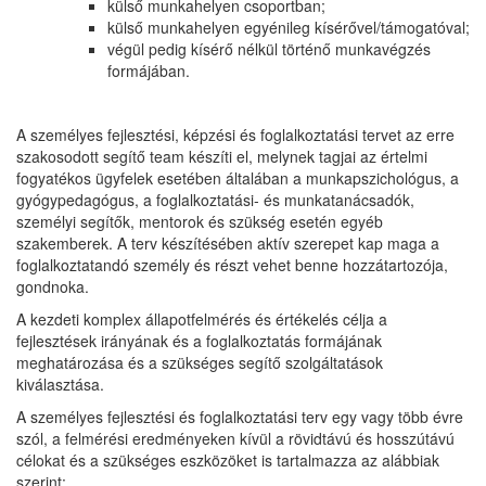
külső munkahelyen csoportban;
külső munkahelyen egyénileg kísérővel/támogatóval;
végül pedig kísérő nélkül történő munkavégzés
formájában.
A személyes fejlesztési, képzési és foglalkoztatási tervet az erre
szakosodott segítő team készíti el, melynek tagjai az értelmi
fogyatékos ügyfelek esetében általában a munkapszichológus, a
gyógypedagógus, a foglalkoztatási- és munkatanácsadók,
személyi segítők, mentorok és szükség esetén egyéb
szakemberek. A terv készítésében aktív szerepet kap maga a
foglalkoztatandó személy és részt vehet benne hozzátartozója,
gondnoka.
A kezdeti komplex állapotfelmérés és értékelés célja a
fejlesztések irányának és a foglalkoztatás formájának
meghatározása és a szükséges segítő szolgáltatások
kiválasztása.
A személyes fejlesztési és foglalkoztatási terv egy vagy több évre
szól, a felmérési eredményeken kívül a rövidtávú és hosszútávú
célokat és a szükséges eszközöket is tartalmazza az alábbiak
szerint: