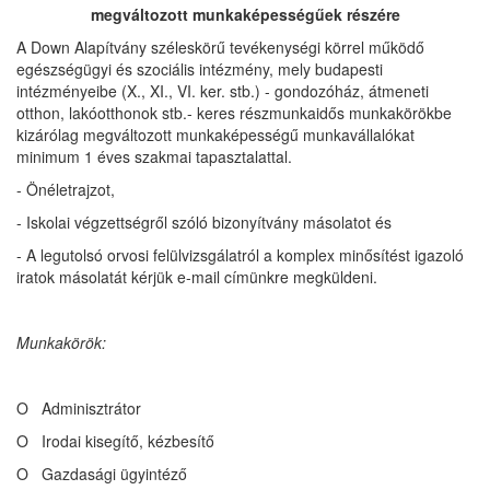
megváltozott munkaképességűek részére
A Down Alapítvány széleskörű tevékenységi körrel működő
egészségügyi és szociális intézmény, mely budapesti
intézményeibe (X., XI., VI. ker. stb.) - gondozóház, átmeneti
otthon, lakóotthonok stb.- keres részmunkaidős munkakörökbe
kizárólag megváltozott munkaképességű munkavállalókat
minimum 1 éves szakmai tapasztalattal.
- Önéletrajzot,
- Iskolai végzettségről szóló bizonyítvány másolatot és
- A legutolsó orvosi felülvizsgálatról a komplex minősítést igazoló
iratok másolatát kérjük e-mail címünkre megküldeni.
Munkakörök:
O Adminisztrátor
O Irodai kisegítő, kézbesítő
O Gazdasági ügyintéző