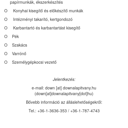
papírmunkák, ékszerkészítés
O Konyhai kisegítő és előkészítő munkák
O Intézményi takarító, kertgondozó
O Karbantartó és karbantartást kisegítő
O Pék
O Szakács
O Varrónő
O Személygépkocsi vezető
Jelentkezés:
e-mail:
down
[at]
downalapitvany.hu
(down[at]downalapitvany[dot]hu)
Bővebb információ az álláslehetőségekről:
Tel.: +36-1-3636-353 /
+36-1-787-4743