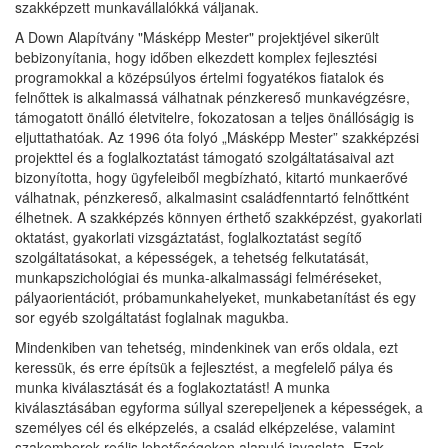
szakképzett munkavállalókká váljanak.
A Down Alapítvány "Másképp Mester" projektjével sikerült
bebizonyítania, hogy időben elkezdett komplex fejlesztési
programokkal a középsúlyos értelmi fogyatékos fiatalok és
felnőttek is alkalmassá válhatnak pénzkereső munkavégzésre,
támogatott önálló életvitelre, fokozatosan a teljes önállóságig is
eljuttathatóak. Az 1996 óta folyó „Másképp Mester” szakképzési
projekttel és a foglalkoztatást támogató szolgáltatásaival azt
bizonyította, hogy ügyfeleiből megbízható, kitartó munkaerővé
válhatnak, pénzkereső, alkalmasint családfenntartó felnőttként
élhetnek. A szakképzés könnyen érthető szakképzést, gyakorlati
oktatást, gyakorlati vizsgáztatást, foglalkoztatást segítő
szolgáltatásokat, a képességek, a tehetség felkutatását,
munkapszichológiai és munka-alkalmassági felméréseket,
pályaorientációt, próbamunkahelyeket, munkabetanítást és egy
sor egyéb szolgáltatást foglalnak magukba.
Mindenkiben van tehetség, mindenkinek van erős oldala, ezt
keressük, és erre építsük a fejlesztést, a megfelelő pálya és
munka kiválasztását és a foglakoztatást! A munka
kiválasztásában egyforma súllyal szerepeljenek a képességek, a
személyes cél és elképzelés, a család elképzelése, valamint
szakemberek reális lehetőségeken alapuló javaslata. Ezek