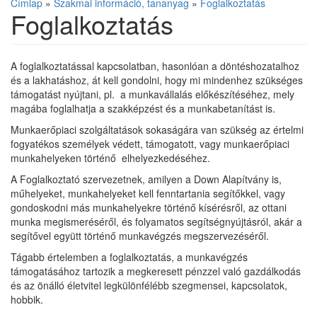
Címlap
»
Szakmai információ, tananyag
»
Foglalkoztatás
Foglalkoztatás
A foglalkoztatással kapcsolatban, hasonlóan a döntéshozatalhoz
és a lakhatáshoz, át kell gondolni, hogy mi mindenhez szükséges
támogatást nyújtani, pl. a munkavállalás előkészítéséhez, mely
magába foglalhatja a szakképzést és a munkabetanítást is.
Munkaerőpiaci szolgáltatások sokaságára van szükség az értelmi
fogyatékos személyek védett, támogatott, vagy munkaerőpiaci
munkahelyeken történő elhelyezkedéséhez.
A Foglalkoztató szervezetnek, amilyen a Down Alapítvány is,
műhelyeket, munkahelyeket kell fenntartania segítőkkel, vagy
gondoskodni más munkahelyekre történő kísérésről, az ottani
munka megismeréséről, és folyamatos segítségnyújtásról, akár a
segítővel együtt történő munkavégzés megszervezéséről.
Tágabb értelemben a foglalkoztatás, a munkavégzés
támogatásához tartozik a megkeresett pénzzel való gazdálkodás
és az önálló életvitel legkülönfélébb szegmensei, kapcsolatok,
hobbik.