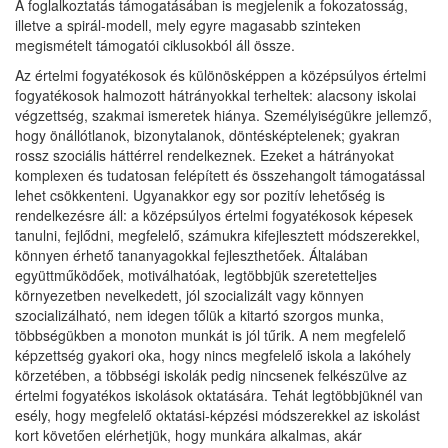
A foglalkoztatás támogatásában is megjelenik a fokozatosság,
illetve a spirál-modell, mely egyre magasabb szinteken
megismételt támogatói ciklusokból áll össze.
Az értelmi fogyatékosok és különösképpen a középsúlyos értelmi
fogyatékosok halmozott hátrányokkal terheltek: alacsony iskolai
végzettség, szakmai ismeretek hiánya. Személyiségükre jellemző,
hogy önállótlanok, bizonytalanok, döntésképtelenek; gyakran
rossz szociális háttérrel rendelkeznek. Ezeket a hátrányokat
komplexen és tudatosan felépített és összehangolt támogatással
lehet csökkenteni. Ugyanakkor egy sor pozitív lehetőség is
rendelkezésre áll: a középsúlyos értelmi fogyatékosok képesek
tanulni, fejlődni, megfelelő, számukra kifejlesztett módszerekkel,
könnyen érhető tananyagokkal fejleszthetőek. Általában
együttműködőek, motiválhatóak, legtöbbjük szeretetteljes
környezetben nevelkedett, jól szocializált vagy könnyen
szocializálható, nem idegen tőlük a kitartó szorgos munka,
többségükben a monoton munkát is jól tűrik. A nem megfelelő
képzettség gyakori oka, hogy nincs megfelelő iskola a lakóhely
körzetében, a többségi iskolák pedig nincsenek felkészülve az
értelmi fogyatékos iskolások oktatására. Tehát legtöbbjüknél van
esély, hogy megfelelő oktatási-képzési módszerekkel az iskolást
kort követően elérhetjük, hogy munkára alkalmas, akár