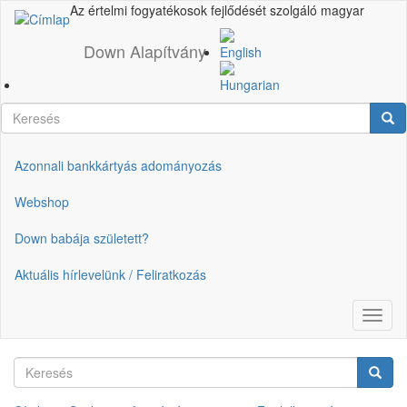
Ugrás
Az értelmi fogyatékosok fejlődését szolgáló magyar
a
tartalomra
Down Alapítvány
Keresés
Ker
Azonnali bankkártyás adományozás
Gyorslinkek
Webshop
Down babája született?
Aktuális hírlevelünk / Feliratkozás
Navig
átkap
Keresés
Keres