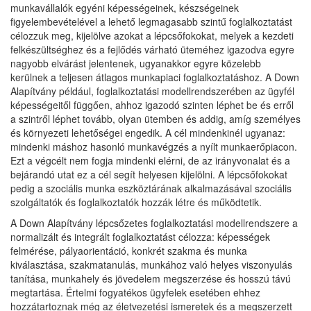
munkavállalók egyéni képességeinek, készségeinek
figyelembevételével a lehető legmagasabb szintű foglalkoztatást
célozzuk meg, kijelölve azokat a lépcsőfokokat, melyek a kezdeti
felkészültséghez és a fejlődés várható üteméhez igazodva egyre
nagyobb elvárást jelentenek, ugyanakkor egyre közelebb
kerülnek a teljesen átlagos munkapiaci foglalkoztatáshoz. A Down
Alapítvány például, foglalkoztatási modellrendszerében az ügyfél
képességeitől függően, ahhoz igazodó szinten léphet be és erről
a szintről léphet tovább, olyan ütemben és addig, amíg személyes
és környezeti lehetőségei engedik. A cél mindenkinél ugyanaz:
mindenki máshoz hasonló munkavégzés a nyílt munkaerőpiacon.
Ezt a végcélt nem fogja mindenki elérni, de az irányvonalat és a
bejárandó utat ez a cél segít helyesen kijelölni. A lépcsőfokokat
pedig a szociális munka eszköztárának alkalmazásával szociális
szolgáltatók és foglalkoztatók hozzák létre és működtetik.
A Down Alapítvány lépcsőzetes foglalkoztatási modellrendszere a
normalizált és integrált foglalkoztatást célozza: képességek
felmérése, pályaorientáció, konkrét szakma és munka
kiválasztása, szakmatanulás, munkához való helyes viszonyulás
tanítása, munkahely és jövedelem megszerzése és hosszú távú
megtartása. Értelmi fogyatékos ügyfelek esetében ehhez
hozzátartoznak még az életvezetési ismeretek és a megszerzett