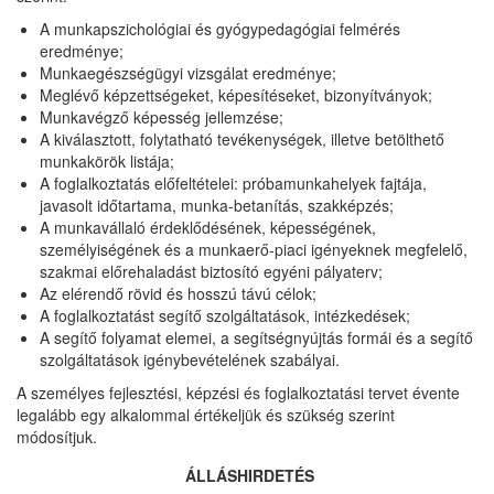
A munkapszichológiai és gyógypedagógiai felmérés
eredménye;
Munkaegészségügyi vizsgálat eredménye;
Meglévő képzettségeket, képesítéseket, bizonyítványok;
Munkavégző képesség jellemzése;
A kiválasztott, folytatható tevékenységek, illetve betölthető
munkakörök listája;
A foglalkoztatás előfeltételei: próbamunkahelyek fajtája,
javasolt időtartama, munka-betanítás, szakképzés;
A munkavállaló érdeklődésének, képességének,
személyiségének és a munkaerő-piaci igényeknek megfelelő,
szakmai előrehaladást biztosító egyéni pályaterv;
Az elérendő rövid és hosszú távú célok;
A foglalkoztatást segítő szolgáltatások, intézkedések;
A segítő folyamat elemei, a segítségnyújtás formái és a segítő
szolgáltatások igénybevételének szabályai.
A személyes fejlesztési, képzési és foglalkoztatási tervet évente
legalább egy alkalommal értékeljük és szükség szerint
módosítjuk.
ÁLLÁSHIRDETÉS