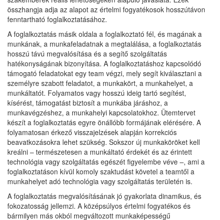
összhangja adja az alapot az értelmi fogyatékosok hosszútávon
fenntartható foglalkoztatásához.
A foglalkoztatás másik oldala a foglalkoztató fél, és magának a
munkának, a munkafeladatnak a megtalálása, a foglalkoztatás
hosszú távú megvalósítása és a segítő szolgáltatás
hatékonyságának bizonyítása. A foglalkoztatáshoz kapcsolódó
támogató feladatokat egy team végzi, mely segít kiválasztani a
személyre szabott feladatot, a munkakört, a munkahelyet, a
munkáltatót. Folyamatos vagy hosszú ideig tartó segítést,
kísérést, támogatást biztosít a munkába járáshoz, a
munkavégzéshez, a munkahelyi kapcsolatokhoz. Ütemtervet
készít a foglalkoztatás egyre önállóbb formájának elérésére. A
folyamatosan érkező visszajelzések alapján korrekciós
beavatkozásokra lehet szükség. Sokszor új munkaköröket kell
kreálni – természetesen a munkáltató érdekét és az érintett
technológia vagy szolgáltatás egészét figyelembe véve –, ami a
foglalkoztatáson kívül komoly szaktudást követel a teamtől a
munkahelyet adó technológia vagy szolgáltatás területén is.
A foglalkoztatás megvalósításának jó gyakorlata dinamikus, és
fokozatosság jellemzi. A középsúlyos értelmi fogyatékos és
bármilyen más okból megváltozott munkaképességű