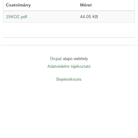
Csatolmány
Méret
15KOZ.pdf
44.05 KB
Drupal
alapú webhely
Adatvédelmi tájékoztató
Lábléc
menü
Bejelentkezés
User
menu