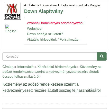
Ugrás
Az Értelmi Fogyatékosok Fejlődését Szolgáló Magyar
a
Down Alapítvány
tartalomra
Azonnali bankkártyás adományozás
Navigáció
Gyorslinkek
átkapcsol
Webshop
Down babája született?
Aktuális hírlevelünk / Feliratkozás
Keresés
Keres
Címlap
»
Információ
»
Közérdekű hirdetmények
»
Közlemény az
adózó rendelkezése szerint a kedvezményezett részére átutalt
összeg felhasználásáról
Közlemény az adózó rendelkezése szerint a
kedvezményezett részére átutalt összeg felhasználásáról