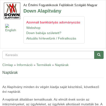
Ugrás
Az Értelmi Fogyatékosok Fejlődését Szolgáló Magyar
a
Down Alapítvány
tartalomra
Azonnali bankkártyás adományozás
Navigáció
Gyorslinkek
átkapcsol
Webshop
Down babája született?
Aktuális hírlevelünk / Feliratkozás
Keresés
Keres
Címlap
»
Információ
»
Termékek
»
Naptárak
Naptárak
Az Alapítvány minden év végén kiadja saját készítésű, következő
évi naptárát.
A naptárak általában tematikusak. Az elmúlt évek során az
intézményeket, az ügyfeleket, az ügyfelek alkotásait mutatták be. A