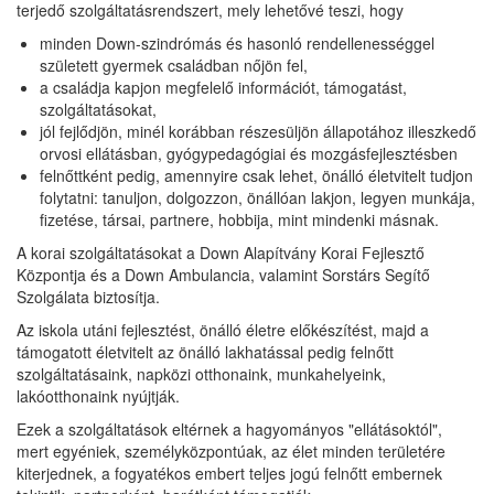
terjedő szolgáltatásrendszert, mely lehetővé teszi, hogy
minden Down-szindrómás és hasonló rendellenességgel
született gyermek családban nőjön fel,
a családja kapjon megfelelő információt, támogatást,
szolgáltatásokat,
jól fejlődjön, minél korábban részesüljön állapotához illeszkedő
orvosi ellátásban, gyógypedagógiai és mozgásfejlesztésben
felnőttként pedig, amennyire csak lehet, önálló életvitelt tudjon
folytatni: tanuljon, dolgozzon, önállóan lakjon, legyen munkája,
fizetése, társai, partnere, hobbija, mint mindenki másnak.
A korai szolgáltatásokat a Down Alapítvány Korai Fejlesztő
Központja és a Down Ambulancia, valamint Sorstárs Segítő
Szolgálata biztosítja.
Az iskola utáni fejlesztést, önálló életre előkészítést, majd a
támogatott életvitelt az önálló lakhatással pedig felnőtt
szolgáltatásaink, napközi otthonaink, munkahelyeink,
lakóotthonaink nyújtják.
Ezek a szolgáltatások eltérnek a hagyományos "ellátásoktól",
mert egyéniek, személyközpontúak, az élet minden területére
kiterjednek, a fogyatékos embert teljes jogú felnőtt embernek