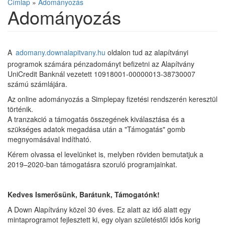
Címlap
»
Adományozás
Adományozás
A
adomany.downalapitvany.hu
oldalon tud az alapítványi
programok számára pénzadományt befizetni az Alapítvány
UniCredit Banknál vezetett 10918001-00000013-38730007
számú számlájára.
Az online adományozás a Simplepay fizetési rendszerén keresztül
történik.
A tranzakció a támogatás összegének kiválasztása és a
szükséges adatok megadása után a "Támogatás" gomb
megnyomásával indítható.
Kérem olvassa el levelünket is, melyben röviden bemutatjuk a
2019–2020-ban támogatásra szoruló programjainkat.
Kedves Ismerősünk, Barátunk, Támogatónk!
A Down Alapítvány közel 30 éves. Ez alatt az idő alatt egy
mintaprogramot fejlesztett ki, egy olyan születéstől idős korig