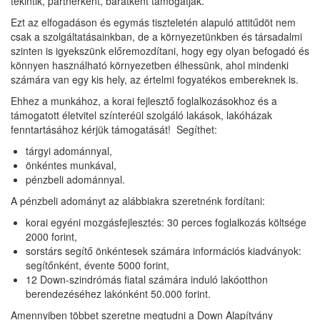
tekintik, partnerként, barátként támogatják.
Ezt az elfogadáson és egymás tiszteletén alapuló attitűdöt nem
csak a szolgáltatásainkban, de a környezetünkben és társadalmi
szinten is igyekszünk előremozdítani, hogy egy olyan befogadó és
könnyen használható környezetben élhessünk, ahol mindenki
számára van egy kis hely, az értelmi fogyatékos embereknek is.
Ehhez a munkához, a korai fejlesztő foglalkozásokhoz és a
támogatott életvitel színteréül szolgáló lakások, lakóházak
fenntartásához kérjük támogatását! Segíthet:
tárgyi adománnyal,
önkéntes munkával,
pénzbeli adománnyal.
A pénzbeli adományt az alábbiakra szeretnénk fordítani:
korai egyéni mozgásfejlesztés: 30 perces foglalkozás költsége
2000 forint,
sorstárs segítő önkéntesek számára információs kiadványok:
segítőnként, évente 5000 forint,
12 Down-szindrómás fiatal számára induló lakóotthon
berendezéséhez lakónként 50.000 forint.
Amennyiben többet szeretne megtudni a Down Alapítvány