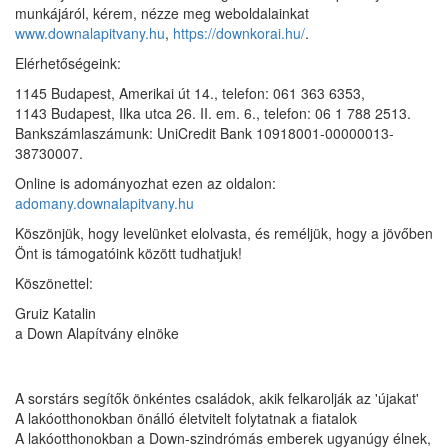
munkájáról, kérem, nézze meg weboldalainkat
www.downalapitvany.hu
,
https://downkorai.hu/
.
Elérhetőségeink:
1145 Budapest, Amerikai út 14., telefon: 061 363 6353,
1143 Budapest, Ilka utca 26. II. em. 6., telefon: 06 1 788 2513.
Bankszámlaszámunk: UniCredit Bank 10918001-00000013-
38730007.
Online is adományozhat ezen az oldalon:
adomany.downalapitvany.hu
Köszönjük, hogy levelünket elolvasta, és reméljük, hogy a jövőben
Önt is támogatóink között tudhatjuk!
Köszönettel:
Gruiz Katalin
a Down Alapítvány elnöke
A sorstárs segítők önkéntes családok, akik felkarolják az 'újakat'
A lakóotthonokban önálló életvitelt folytatnak a fiatalok
A lakóotthonokban a Down-szindrómás emberek ugyanúgy élnek,