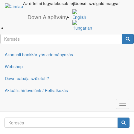
Ugrás
Az értelmi fogyatékosok fejlődését szolgáló magyar
a
tartalomra
Down Alapítvány
Keresés
Ker
Azonnali bankkártyás adományozás
Gyorslinkek
Webshop
Down babája született?
Aktuális hírlevelünk / Feliratkozás
Navig
átkap
Keresés
Keres