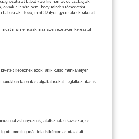
 diagnosztizált babát váró kismamák és családjaik
dja, annak ellenére sem, hogy minden támogatást
 a babáknak. Több, mint 30 ilyen gyermeknek sikerült
Így most már nemcsak más szervezeteken keresztül
, kivételt képeznek azok, akik külső munkahelyen
otthonukban kapnak szolgáltatásokat, foglalkoztatásuk
 mindenhol zuhanyoznak, átöltöznek érkezéskor, és
ig átmenetileg más feladatkörben az átalakult