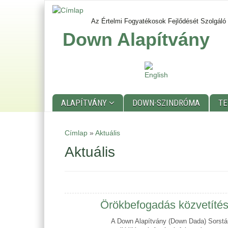
Ugrás
a
Az Értelmi Fogyatékosok Fejlődését Szolgáló
tartalomra
Down Alapítvány
ALAPÍTVÁNY
DOWN-SZINDRÓMA
T
Main
Címlap
»
Aktuális
menu
Aktuális
Örökbefogadás közvetítés
A Down Alapítvány (Down Dada) Sorstárs