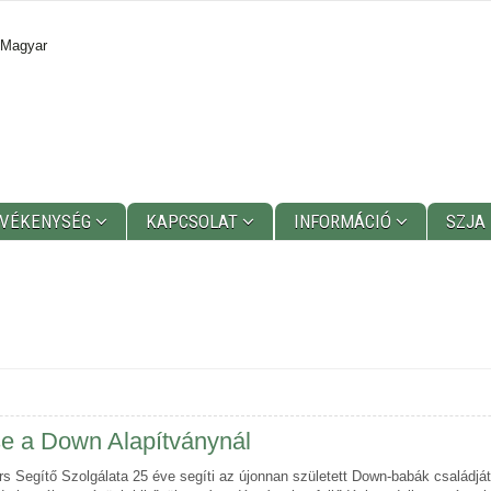
 Magyar
EVÉKENYSÉG
KAPCSOLAT
INFORMÁCIÓ
SZJA
e a Down Alapítványnál
 Segítő Szolgálata 25 éve segíti az újonnan született Down-babák családját i