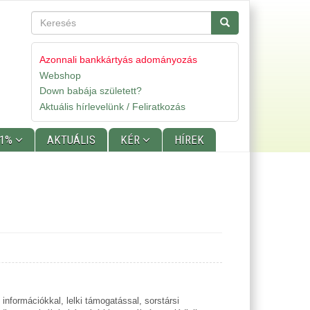
Keresés
Keresés
Azonnali bankkártyás adományozás
Webshop
Gyorslinkek
Down babája született?
Aktuális hírlevelünk / Feliratkozás
 1%
AKTUÁLIS
KÉR
HÍREK
nformációkkal, lelki támogatással, sorstársi