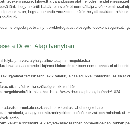
deti tevékenységünk kibővült a várandósság alatt fejlődési rendellenességgel
esültünk, hogy a sérült babák felnevelését nem vállalja a vérszerinti csalá
olgozunk azon, hogy a lemondó vérszerinti szülők helyett családot találjunk
 találnunk.
osan is engedélyezte a nyílt örökbefogadást elősegítő tevékenységünket. 
lése a Down Alapítványban
t folytatja a veszélyhelyzethez adaptált megoldásban.
a hivatalosan elrendelt kijárási tilalom értelmében nem mennek el otthonról
sak ügyeletet tartunk fenn, akik tehetik, a családjukkal maradnak, és saját 
k.
 fokozottan védjük, ha szükséges elkülönítjük.
ai megoldásokról itt olvashat: https://www.downalapitvany.hu/node/1824
t módosított munkabeosztással csökkentjük, ahol megoldható.
lgozik mindenki, a nagyobb intézményekben belépéskor zsilipen haladnak át,
zések során.
em kellett elbocsátani. A kisgyerekesek részben home-office-ban, többen ped