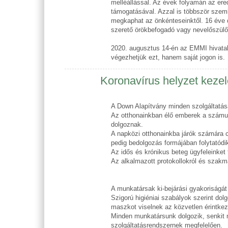
melléállással. Az évek folyamán az ere
támogatásával. Azzal is többször szemb
megkaphat az önkénteseinktől. 16 éve d
szerető örökbefogadó vagy nevelőszülőt
2020. augusztus 14-én az EMMI hivatal
végezhetjük ezt, hanem saját jogon is.
Koronavírus helyzet keze
A Down Alapítvány minden szolgáltatásá
Az otthonainkban élő emberek a számukr
dolgoznak.
A napközi otthonainkba járók számára c
pedig bedolgozás formájában folytatódi
Az idős és krónikus beteg ügyfeleinket
Az alkalmazott protokollokról és szakm
A munkatársak ki-bejárási gyakoriságá
Szigorú higiéniai szabályok szerint do
maszkot viselnek az közvetlen érintke
Minden munkatársunk dolgozik, senkit n
szolgáltatásrendszernek megfelelően.