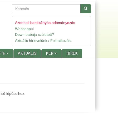
Keresés
Keresés
Azonnali bankkártyás adományozás
Webshop
Gyorslinkek
Down babája született?
Aktuális hírlevelünk / Feliratkozás
 1%
AKTUÁLIS
KÉR
HÍREK
lső lépéseihez.