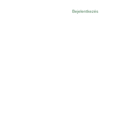
Bejelentkezés
User
menu