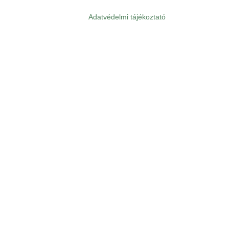
Adatvédelmi tájékoztató
Lábléc
menü