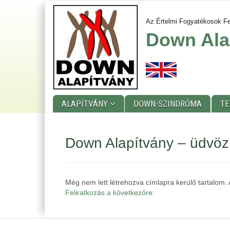
Ugrás
a
Az Értelmi Fogyatékosok Fe
tartalomra
Down Ala
ALAPÍTVÁNY
DOWN-SZINDRÓMA
T
Main
Down Alapítvány – üdvöz
menu
Még nem lett létrehozva címlapra kerülő tartalom.
Feliratkozás a következőre: