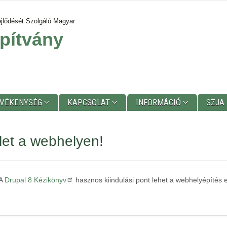
jlődését Szolgáló Magyar
pítvány
EVÉKENYSÉG
KAPCSOLAT
INFORMÁCIÓ
SZJA
let a webhelyen!
 A
Drupal 8 Kézikönyv
hasznos kiindulási pont lehet a webhelyépítés e