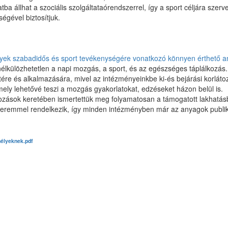
ba állhat a szociális szolgáltataórendszerrel, így a sport céljára szerv
ségével biztosítjuk.
lyek szabadidős és sport tevékenységére vonatkozó könnyen érthető 
külözhetetlen a napi mozgás, a sport, és az egészséges táplálkozás. 
tére és alkalmazására, mivel az intézményeinkbe ki-és bejárási korláto
ely lehetővé teszi a mozgás gyakorlatokat, edzéseket házon belül is.
kozások keretében ismertettük meg folyamatosan a támogatott lakhatásb
ateremmel rendelkezik, így minden intézményben már az anyagok publi
mélyeknek.pdf