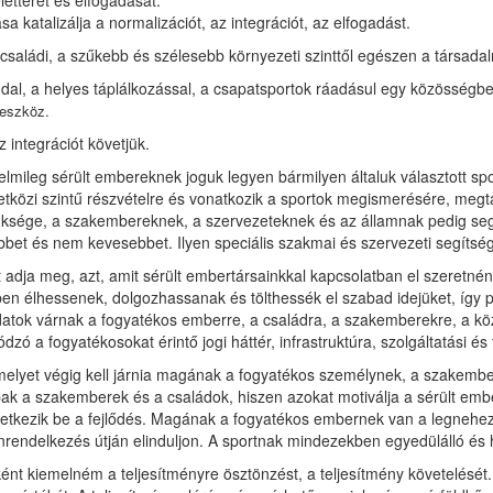
etterét és elfogadását.
katalizálja a normalizációt, az integrációt, az elfogadást.
családi, a szűkebb és szélesebb környezeti szinttől egészen a társadalm
al, a helyes táplálkozással, a csapatsportok ráadásul egy közösségbe
 eszköz.
 integrációt követjük.
értelmileg sérült embereknek joguk legyen bármilyen általuk választott s
mzetközi szintű részvételre és vonatkozik a sportok megismerésére, meg
ksége, a szakembereknek, a szervezeteknek és az államnak pedig segít
bet és nem kevesebbet. Ilyen speciális szakmai és szervezeti segítsége
lt adja meg, azt, amit sérült embertársainkkal kapcsolatban el szeretné
n élhessenek, dolgozhassanak és tölthessék el szabad idejüket, így 
datok várnak a fogyatékos emberre, a családra, a szakemberekre, a kö
ódzó a fogyatékosokat érintő jogi háttér, infrastruktúra, szolgáltatási
, melyet végig kell járnia magának a fogyatékos személynek, a szakem
ak a szakemberek és a családok, hiszen azokat motiválja a sérült emb
övetkezik be a fejlődés. Magának a fogyatékos embernek van a legneh
nrendelkezés útján elinduljon. A sportnak mindezekben egyedülálló és 
ént kiemelném a teljesítményre ösztönzést, a teljesítmény követelését.