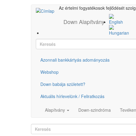
Ugrás
Az értelmi fogyatékosok fejlődését szol
Main
a
tartalomra
Down Alapítvány
menu
Keresés
Azonnali bankkártyás adományozás
Gyorslinkek
Webshop
Down babája született?
Aktuális hírlevelünk / Feliratkozás
Alapítvány
Down-szindróma
Tevéke
Keresés