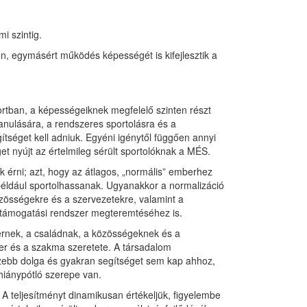
i szintig.
n, egymásért működés képességét is kifejlesztik a
portban, a képességeiknek megfelelő szinten részt
tanulására, a rendszeres sportolásra és a
séget kell adniuk. Egyéni igénytől függően annyi
t nyújt az értelmileg sérült sportolóknak a MÉS.
nk érni; azt, hogy az átlagos, „normális” emberhez
például sportolhassanak. Ugyanakkor a normalizáció
zösségekre és a szervezetekre, valamint a
 és támogatási rendszer megteremtéséhez is.
bernek, a családnak, a közösségeknek és a
er és a szakma szeretete. A társadalom
ezebb dolga és gyakran segítséget sem kap ahhoz,
hiánypótló szerepe van.
 A teljesítményt dinamikusan értékeljük, figyelembe