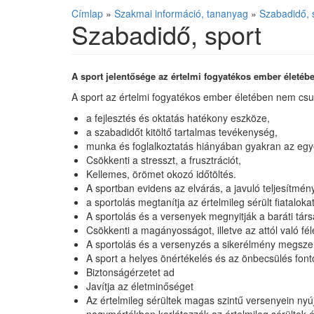
Címlap
»
Szakmai információ, tananyag
»
Szabadidő, 
Szabadidő, sport
A sport jelentősége az értelmi fogyatékos ember életéb
A sport az értelmi fogyatékos ember életében nem csup
a fejlesztés és oktatás hatékony eszköze,
a szabadidőt kitöltő tartalmas tevékenység,
munka és foglalkoztatás hiányában gyakran az egy
Csökkenti a stresszt, a frusztrációt,
Kellemes, örömet okozó időtöltés.
A sportban evidens az elvárás, a javuló teljesítmén
a sportolás megtanítja az értelmileg sérült fiataloka
A sportolás és a versenyek megnyitják a baráti tár
Csökkenti a magányosságot, illetve az attól való fé
A sportolás és a versenyzés a sikerélmény megszerz
A sport a helyes önértékelés és az önbecsülés fon
Biztonságérzetet ad
Javítja az életminőséget
Az értelmileg sérültek magas szintű versenyein nyú