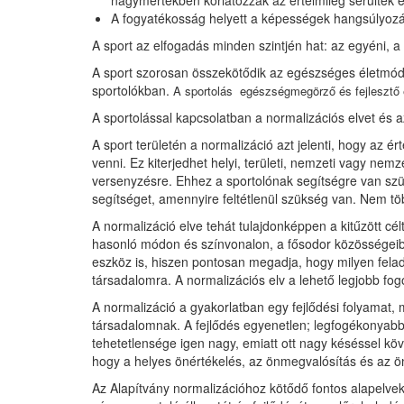
nagymértékben korlátozzák az értelmileg sérültek él
A fogyatékosság helyett a képességek hangsúlyozása 
A sport az elfogadás minden szintjén hat: az egyéni, a 
A sport szorosan összekötődik az egészséges életmódd
sportolókban.
A sportolás egészségmegörző és fejlesztő
A sportolással kapcsolatban a normalizációs elvet és az
A sport területén a normalizáció azt jelenti, hogy az 
venni. Ez kiterjedhet helyi, területi, nemzeti vagy ne
versenyzésre. Ehhez a sportolónak segítségre van szü
segítséget, amennyire feltétlenül szükség van. Nem töb
A normalizáció elve tehát tulajdonképpen a kitűzött cé
hasonló módon és színvonalon, a fősodor közösségeibe
eszköz is, hiszen pontosan megadja, hogy milyen fela
társadalomra. A normalizációs elv a lehető legjobb fog
A normalizáció a gyakorlatban egy fejlődési folyamat
társadalomnak. A fejlődés egyenetlen; legfogékonyabb
tehetetlensége igen nagy, emiatt ott nagy késéssel k
hogy a helyes önértékelés, az önmegvalósítás és az ö
Az Alapítvány normalizációhoz kötődő fontos alapelvek