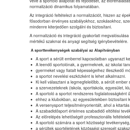
véve a sportoló állapotát és fejlődését, az előrehala
normalizáció dinamikus folyamatában.
Az integráció feltételezi a normalizációt, hiszen az é
fősodorban érvényes szabályokhoz, szokásokhoz, szervez
mindenre kiterjedően szolgálni és biztosítani.
A normalizáció és integráció gyakorlati megvalósulása
mértékű szakmai és anyagi segítség igénybevételére.
A sporttevékenységek szabályai az Alapítványban
A sport a sérült emberrel kapcsolatban ugyanazt kell
A leendő sportolónak, a gyermeknek, az iskolai tanu
gyermeket vagy fiatalt képességeihez illeszkedő mód
a sportot nevelési eszközként is lehet alkalmazni.
Ki kell választani a legmegfelelőbb, a sérült embe
a szervezeteknek (iskola, sportiskola, egyesület, klub
A sportoló a sportot rendszeres foglalatosságként ű
ehhez a klubokban, az egyesületekben biztosítani k
A versenysport teljesítményorientált, ahol a kitart
A szabadidősport értelmes szabadidő eltöltési tevé
Az előrelépés lehetőségét professzionális feltétele
A sportoló számára a sport közösségi tevékenység
a sérültek sportéletének közösségi szerepét szaksze