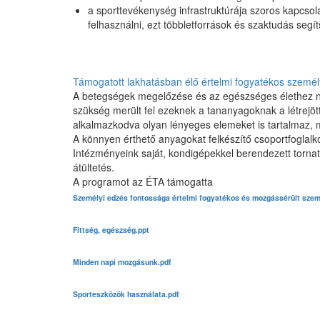
a sporttevékenység infrastruktúrája szoros kapcsolat
felhasználni, ezt többletforrások és szaktudás segít
Támogatott lakhatásban élő értelmi fogyatékos szemé
A betegségek megelőzése és az egészséges élethez nél
szükség merült fel ezeknek a tananyagoknak a létrejöt
alkalmazkodva olyan lényeges elemeket is tartalmaz, m
A könnyen érthető anyagokat felkészítő csoportfoglal
Intézményeink saját, kondigépekkel berendezett torn
átültetés.
A programot az ÉTA támogatta
Személyi edzés fontossága értelmi fogyatékos és mozgássérült sze
Fittség, egészség.ppt
Minden napi mozgásunk.pdf
Sporteszközök használata.pdf