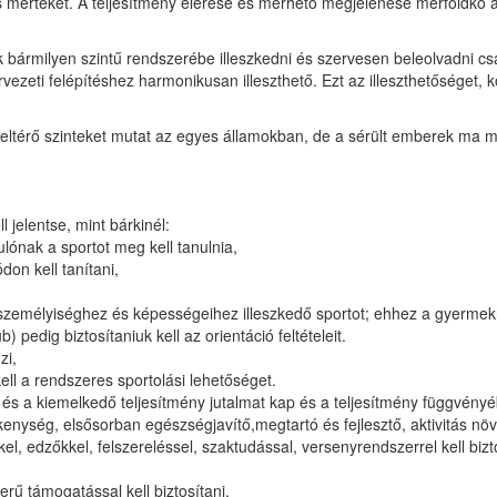
dás mértékét. A teljesítmény elérése és mérhető megjelenése mérföldkő 
pek bármilyen szintű rendszerébe illeszkedni és szervesen beleolvadni c
eti felépítéshez harmonikusan illeszthető. Ezt az illeszthetőséget, ko
 eltérő szinteket mutat az egyes államokban, de a sérült emberek ma m
 jelentse, mint bárkinél:
lónak a sportot meg kell tanulnia,
on kell tanítani,
r személyiséghez és képességeihez illeszkedő sportot; ehhez a gyermekn
) pedig biztosítaniuk kell az orientáció feltételeit.
zi,
ell a rendszeres sportolási lehetőséget.
ás és a kiemelkedő teljesítmény jutalmat kap és a teljesítmény függvényé
kenység, elsősorban egészségjavítő,megtartó és fejlesztő, aktivitás nö
kkel, edzőkkel, felszereléssel, szaktudással, versenyrendszerrel kell bi
,
rű támogatással kell biztosítani,