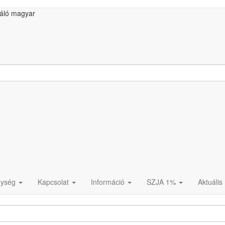
gáló magyar
nység
Kapcsolat
Információ
SZJA 1%
Aktuális