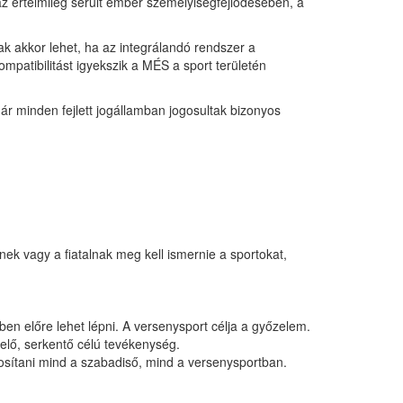
az értelmileg sérült ember személyiségfejlődésében, a
sak akkor lehet, ha az integrálandó rendszer a
mpatibilitást igyekszik a MÉS a sport területén
ár minden fejlett jogállamban jogosultak bizonyos
ek vagy a fiatalnak meg kell ismernie a sportokat,
ben előre lehet lépni. A versenysport célja a győzelem.
velő, serkentő célú tevékenység.
ztosítani mind a szabadiső, mind a versenysportban.