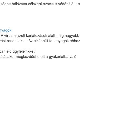
eződött hálózatot célszerű szociális védőhálóul is
anyagok
A vírushelyzeti korlátozások alatt még nagyobb
zást rendeltek el. Az elkészült tananyagok ehhez
an élő ügyfeleinkkel.
kálásakor megkezdődhetett a gyakorlatba való