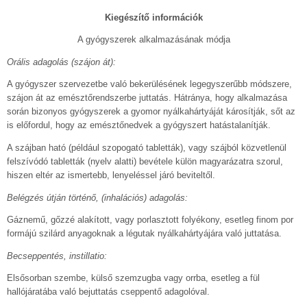
Kiegészítő információk
A gyógyszerek alkalmazásának módja
Orális adagolás (szájon át):
A gyógyszer szervezetbe való bekerülésének legegyszerűbb módszere,
szájon át az emésztőrendszerbe juttatás. Hátránya, hogy alkalmazása
során bizonyos gyógyszerek a gyomor nyálkahártyáját károsítják, sőt az
is előfordul, hogy az emésztőnedvek a gyógyszert hatástalanítják.
A szájban ható (például szopogató tabletták), vagy szájból közvetlenül
felszívódó tabletták (nyelv alatti) bevétele külön magyarázatra szorul,
hiszen eltér az ismertebb, lenyeléssel járó beviteltől.
Belégzés útján történő, (inhalációs) adagolás:
Gáznemű, gőzzé alakított, vagy porlasztott folyékony, esetleg finom por
formájú szilárd anyagoknak a légutak nyálkahártyájára való juttatása.
Becseppentés, instillatio:
Elsősorban szembe, külső szemzugba vagy orrba, esetleg a fül
hallójáratába való bejuttatás cseppentő adagolóval.