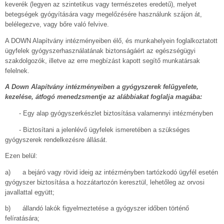
keverék (legyen az szintetikus vagy természetes eredetű), melyet
betegségek gyógyítására vagy megelőzésére használunk szájon át,
belélegezve, vagy bőre való felvive.
A DOWN Alapítvány intézményeiben élő, és munkahelyein foglalkoztatott
ügyfelek gyógyszerhasználatának biztonságáért az egészségügyi
szakdolgozók, illetve az erre megbízást kapott segítő munkatársak
felelnek.
A Down Alapítvány intézményeiben a gyógyszerek felügyelete,
kezelése, átfogó menedzsmentje az alábbiakat foglalja magába:
- Egy alap gyógyszerkészlet biztosítása valamennyi intézményben
- Biztosítani a jelenlévő ügyfelek ismeretében a szükséges
gyógyszerek rendelkezésre állását.
Ezen belül:
a) a bejáró vagy rövid ideig az intézményben tartózkodó ügyfél esetén
gyógyszer biztosítása a hozzátartozón keresztül, lehetőleg az orvosi
javallattal együtt;
b) állandó lakók figyelmeztetése a gyógyszer időben történő
felíratására;