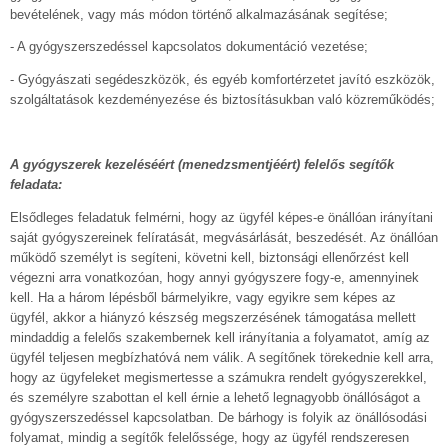
bevételének, vagy más módon történő alkalmazásának segítése;
- A gyógyszerszedéssel kapcsolatos dokumentáció vezetése;
- Gyógyászati segédeszközök, és egyéb komfortérzetet javító eszközök,
szolgáltatások kezdeményezése és biztosításukban való közreműködés;
A gyógyszerek kezeléséért (menedzsmentjéért) felelős segítők
feladata:
Elsődleges feladatuk felmérni, hogy az ügyfél képes-e önállóan irányítani
saját gyógyszereinek felíratását, megvásárlását, beszedését. Az önállóan
működő személyt is segíteni, követni kell, biztonsági ellenőrzést kell
végezni arra vonatkozóan, hogy annyi gyógyszere fogy-e, amennyinek
kell. Ha a három lépésből bármelyikre, vagy egyikre sem képes az
ügyfél, akkor a hiányzó készség megszerzésének támogatása mellett
mindaddig a felelős szakembernek kell irányítania a folyamatot, amíg az
ügyfél teljesen megbízhatóvá nem válik. A segítőnek törekednie kell arra,
hogy az ügyfeleket megismertesse a számukra rendelt gyógyszerekkel,
és személyre szabottan el kell érnie a lehető legnagyobb önállóságot a
gyógyszerszedéssel kapcsolatban. De bárhogy is folyik az önállósodási
folyamat, mindig a segítők felelőssége, hogy az ügyfél rendszeresen