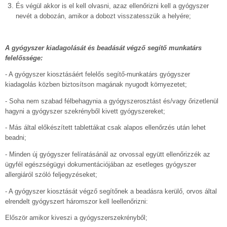
És végül akkor is el kell olvasni, azaz ellenőrizni kell a gyógyszer
nevét a dobozán, amikor a dobozt visszatesszük a helyére;
A gyógyszer kiadagolását és beadását végző segítő munkatárs
felelőssége:
- A gyógyszer kiosztásáért felelős segítő-munkatárs gyógyszer
kiadagolás közben biztosítson magának nyugodt környezetet;
- Soha nem szabad félbehagynia a gyógyszerosztást és/vagy őrizetlenül
hagyni a gyógyszer szekrényből kivett gyógyszereket;
- Más által előkészített tablettákat csak alapos ellenőrzés után lehet
beadni;
- Minden új gyógyszer felíratásánál az orvossal együtt ellenőrizzék az
ügyfél egészségügyi dokumentációjában az esetleges gyógyszer
allergiáról szóló feljegyzéseket;
- A gyógyszer kiosztását végző segítőnek a beadásra kerülő, orvos által
elrendelt gyógyszert háromszor kell leellenőrizni:
Először amikor kiveszi a gyógyszerszekrényből;