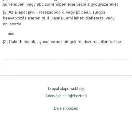
sorrendben, vagy abc sorrendben elhelyezni a gyógyszereket
[2]
Az állapot javul, rosszabbodik, vagy jól beáll, sürgős
beavatkozás esetén pl. ájulásnál, ami lehet: diabétesz, vagy
epilepszia
miatt.
[3]
Cukorbetegek, syncumáros betegek rendszeres ellenőrzése
Drupal
alapú webhely
Adatvédelmi tájékoztató
Lábléc
menü
Bejelentkezés
User
menu