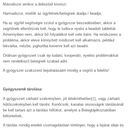
Másodszor amikor a dobozból kiveszi;
Harmadszor, mielőtt az ügyfélnek/betegnek átadja / beadja;
Ha az ügyfél segítségre szorul a gyógyszer beszedésében, akkor a
segítőnek ellenőriznie kell, hogy le tudta-e nyelni a beadott tablettát.
Amennyiben nem, akkor bő folyadékot kell vele itatni. Ha rendszeres a
probléma, akkor eleve könnyített módszert kell alkalmazni, például
lekvárba, mézbe, joghurtba keverve kell azt beadni.
Orálisan gyógyszert csak ép tudatú, kooperáló, nyelési problémákkal
nem rendelkező betegnek szabad adni.
A gyógyszer szakszerű bejuttatásáért mindig a segítő a felelős!
Gyógyszerek tárolása:
A gyógyszert zárható szekrényben, jól áttekinthetően
[1]
, vagy zárható
hűtőszekrényben kell tárolni. Kenőcsök, kanalas orvosságok tárolásánál
be kell tartani azt a tárolási hőfokot, amelyet a Betegtájékoztatóban
feltüntettek;
A tárolás mindig eredeti csomagolásban történjen, hogy a lejárat ideje és