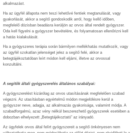
alkalmazást.
Ha az ügyfél állapota nem teszi lehetővé fentiek megtanulását, vagy
gyakorlását, akkor a segítő gondoskodik arról, hogy kellő időben,
megfelelő dózisban beadásra kerüljön az orvos által rendelt gyógyszer.
Oda kell figyelni a gyógyszer bevételére, és folyamatosan ellenőrizni kell
a hatás kialakulását.
Ha a gyógyszeres terápia során bármilyen mellékhatás mutatkozik, vagy
az ügyfél szokatlan jelenséget jelez a segítő felé, akkor a
betegtájékoztatóban leírt módon kell eljárni, illetve az orvossal
konzultálni.
A segítők általi gyógyszerelés általános szabályai:
A gyógyszerelést kizárólag az orvos utasításának megfelelően szabad
végezni. Az utasításban egyértelmű módon megjelölésre kerül a
gyógyszer neve, adagja, az alkalmazás gyakorisága, valamint módja. A
szabadforgalmú, azaz vény nélkül beszerezhető gyógyszerek esetében a
dobozban elhelyezett „Betegtájékoztató” az irányadó.
Az ügyfelek orvos által felírt gyógyszereit a segítő önkényesen nem
változtathatja meg, nem módosíthatja az előírt dózist, nem rövidítheti le a