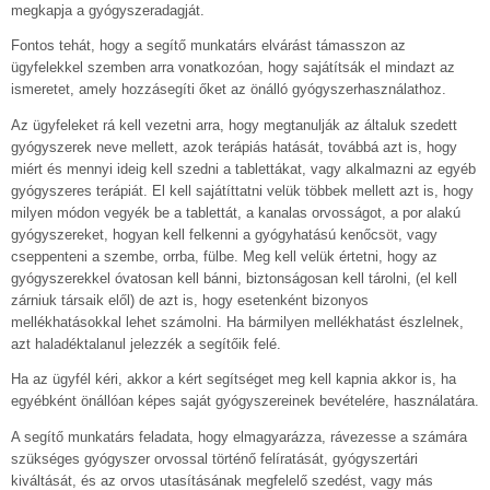
megkapja a gyógyszeradagját.
Fontos tehát, hogy a segítő munkatárs elvárást támasszon az
ügyfelekkel szemben arra vonatkozóan, hogy sajátítsák el mindazt az
ismeretet, amely hozzásegíti őket az önálló gyógyszerhasználathoz.
Az ügyfeleket rá kell vezetni arra, hogy megtanulják az általuk szedett
gyógyszerek neve mellett, azok terápiás hatását, továbbá azt is, hogy
miért és mennyi ideig kell szedni a tablettákat, vagy alkalmazni az egyéb
gyógyszeres terápiát. El kell sajátíttatni velük többek mellett azt is, hogy
milyen módon vegyék be a tablettát, a kanalas orvosságot, a por alakú
gyógyszereket, hogyan kell felkenni a gyógyhatású kenőcsöt, vagy
cseppenteni a szembe, orrba, fülbe. Meg kell velük értetni, hogy az
gyógyszerekkel óvatosan kell bánni, biztonságosan kell tárolni, (el kell
zárniuk társaik elől) de azt is, hogy esetenként bizonyos
mellékhatásokkal lehet számolni. Ha bármilyen mellékhatást észlelnek,
azt haladéktalanul jelezzék a segítőik felé.
Ha az ügyfél kéri, akkor a kért segítséget meg kell kapnia akkor is, ha
egyébként önállóan képes saját gyógyszereinek bevételére, használatára.
A segítő munkatárs feladata, hogy elmagyarázza, rávezesse a számára
szükséges gyógyszer orvossal történő felíratását, gyógyszertári
kiváltását, és az orvos utasításának megfelelő szedést, vagy más