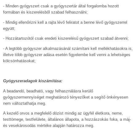
- Minden gyógyszert csak a gyógyszertár által forgalomba hozott
formában és kiszerelésből szabad felhasználni;
- Mindig ellenőrizni kell a rajta lévő feliratot a benne lévő gyógyszerrel
együtt;
- Hozzátartozótól csak eredeti kiszerelésű gyógyszert szabad átvenni;
- A legtöbb gyógyszer alkalmazásánál számítani kell mellékhatásokra is,
illetve több gyógyszer adása esetén figyelembe kell venni a lehetséges
kölcsönhatásokat;
Gyógyszeradagok kiszámítása:
A beadandó, beadható, vagy felhasználásra kerülő
gyógyszermennyiséget meghatározó tényezőket a segítő önkényesen
nem változtathatja meg.
A kezelő orvos a megfelelő dózist mindig az ügyfél életkora, neme,
testtömege, testfelülete, általános állapota, a hozzászokás foka, a máj-
és vesekárosodás mértéke alapján határozza meg.