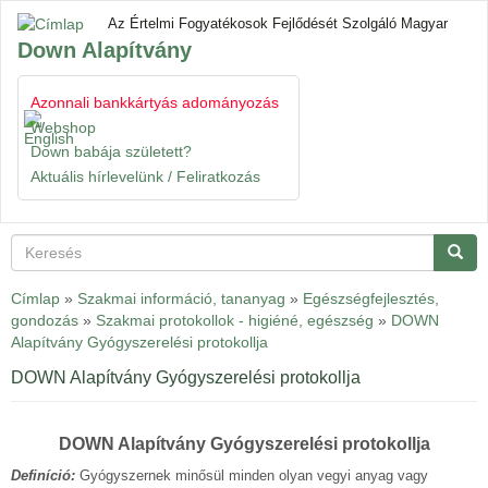
Ugrás
Az Értelmi Fogyatékosok Fejlődését Szolgáló Magyar
a
Down Alapítvány
tartalomra
Azonnali bankkártyás adományozás
Navigáció
Gyorslinkek
átkapcsol
Webshop
Down babája született?
Aktuális hírlevelünk / Feliratkozás
Keresés
Keres
Címlap
»
Szakmai információ, tananyag
»
Egészségfejlesztés,
gondozás
»
Szakmai protokollok - higiéné, egészség
»
DOWN
Alapítvány Gyógyszerelési protokollja
DOWN Alapítvány Gyógyszerelési protokollja
DOWN Alapítvány Gyógyszerelési protokollja
Definíció:
Gyógyszernek minősül minden olyan vegyi anyag vagy