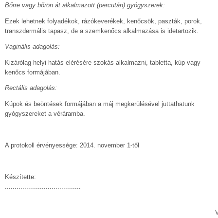
Bőrre vagy bőrön át alkalmazott (percután) gyógyszerek:
Ezek lehetnek folyadékok, rázókeverékek, kenőcsök, paszták, porok,
transzdermális tapasz, de a szemkenőcs alkalmazása is idetartozik.
Vaginális adagolás:
Kizárólag helyi hatás elérésére szokás alkalmazni, tabletta, kúp vagy
kenőcs formájában.
Rectális adagolás:
Kúpok és beöntések formájában a máj megkerülésével juttathatunk
gyógyszereket a véráramba.
A protokoll érvényessége: 2014. november 1-től
Készítette:
.......................................
Vámo