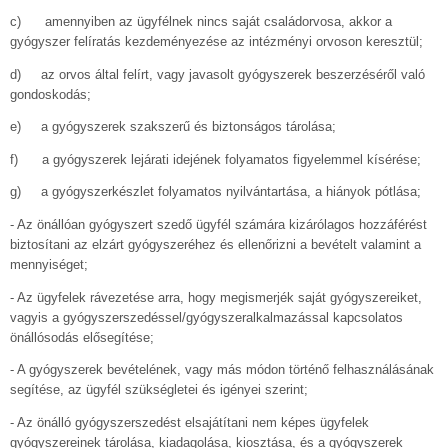
c) amennyiben az ügyfélnek nincs saját családorvosa, akkor a
gyógyszer felíratás kezdeményezése az intézményi orvoson keresztül;
d) az orvos által felírt, vagy javasolt gyógyszerek beszerzéséről való
gondoskodás;
e) a gyógyszerek szakszerű és biztonságos tárolása;
f) a gyógyszerek lejárati idejének folyamatos figyelemmel kísérése;
g) a gyógyszerkészlet folyamatos nyilvántartása, a hiányok pótlása;
- Az önállóan gyógyszert szedő ügyfél számára kizárólagos hozzáférést
biztosítani az elzárt gyógyszeréhez és ellenőrizni a bevételt valamint a
mennyiséget;
- Az ügyfelek rávezetése arra, hogy megismerjék saját gyógyszereiket,
vagyis a gyógyszerszedéssel/gyógyszeralkalmazással kapcsolatos
önállósodás elősegítése;
- A gyógyszerek bevételének, vagy más módon történő felhasználásának
segítése, az ügyfél szükségletei és igényei szerint;
- Az önálló gyógyszerszedést elsajátítani nem képes ügyfelek
gyógyszereinek tárolása, kiadagolása, kiosztása, és a gyógyszerek