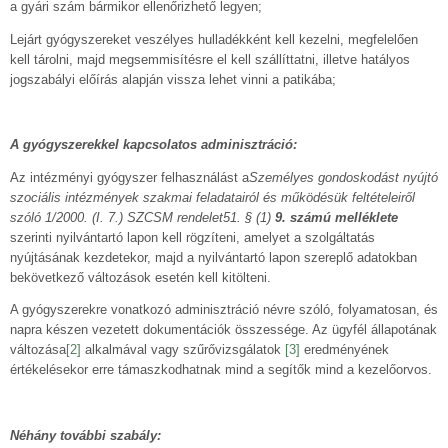
a gyári szám bármikor ellenőrizhető legyen;
Lejárt gyógyszereket veszélyes hulladékként kell kezelni, megfelelően
kell tárolni, majd megsemmisítésre el kell szállíttatni, illetve hatályos
jogszabályi előírás alapján vissza lehet vinni a patikába;
A gyógyszerekkel kapcsolatos adminisztráció:
Az intézményi gyógyszer felhasználást a
Személyes gondoskodást nyújtó
szociális intézmények szakmai feladatairól és működésük feltételeiről
szóló 1/2000. (I. 7.) SZCSM rendelet51. § (1)
9. számú melléklete
szerinti nyilvántartó lapon kell rögzíteni, amelyet a szolgáltatás
nyújtásának kezdetekor, majd a nyilvántartó lapon szereplő adatokban
bekövetkező változások esetén kell kitölteni.
A gyógyszerekre vonatkozó adminisztráció névre szóló, folyamatosan, és
napra készen vezetett dokumentációk összessége. Az ügyfél állapotának
változása
[2]
alkalmával vagy szűrővizsgálatok
[3]
eredményének
értékelésekor erre támaszkodhatnak mind a segítők mind a kezelőorvos.
Néhány további szabály: