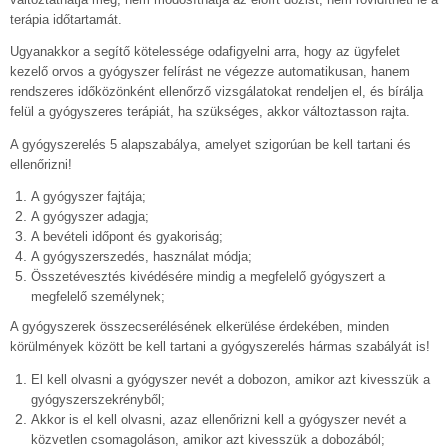
terápia időtartamát.
Ugyanakkor a segítő kötelessége odafigyelni arra, hogy az ügyfelet
kezelő orvos a gyógyszer felírást ne végezze automatikusan, hanem
rendszeres időközönként ellenőrző vizsgálatokat rendeljen el, és bírálja
felül a gyógyszeres terápiát, ha szükséges, akkor változtasson rajta.
A gyógyszerelés 5 alapszabálya, amelyet szigorúan be kell tartani és
ellenőrizni!
A gyógyszer fajtája;
A gyógyszer adagja;
A bevételi időpont és gyakoriság;
A gyógyszerszedés, használat módja;
Összetévesztés kivédésére mindig a megfelelő gyógyszert a
megfelelő személynek;
A gyógyszerek összecserélésének elkerülése érdekében, minden
körülmények között be kell tartani a gyógyszerelés hármas szabályát is!
El kell olvasni a gyógyszer nevét a dobozon, amikor azt kivesszük a
gyógyszerszekrényből;
Akkor is el kell olvasni, azaz ellenőrizni kell a gyógyszer nevét a
közvetlen csomagoláson, amikor azt kivesszük a dobozából;