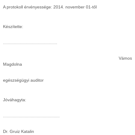
A protokoll érvényessége: 2014. november 01-től
Készítette:
.............................................
Vámos
Magdolna
egészségügyi auditor
Jóváhagyta:
...............................................
Dr. Gruiz Katalin