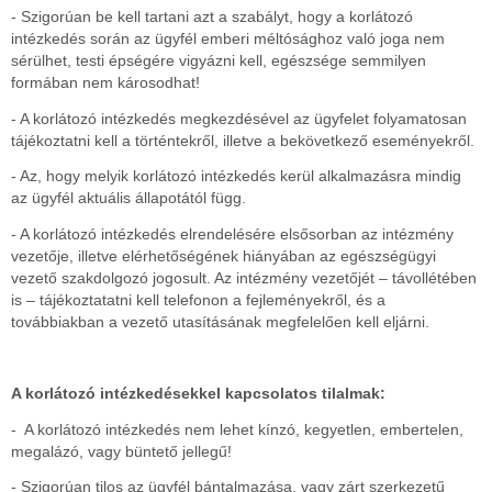
- Szigorúan be kell tartani azt a szabályt, hogy a korlátozó
intézkedés során az ügyfél emberi méltósághoz való joga nem
sérülhet, testi épségére vigyázni kell, egészsége semmilyen
formában nem károsodhat!
- A korlátozó intézkedés megkezdésével az ügyfelet folyamatosan
tájékoztatni kell a történtekről, illetve a bekövetkező eseményekről.
- Az, hogy melyik korlátozó intézkedés kerül alkalmazásra mindig
az ügyfél aktuális állapotától függ.
- A korlátozó intézkedés elrendelésére elsősorban az intézmény
vezetője, illetve elérhetőségének hiányában az egészségügyi
vezető szakdolgozó jogosult. Az intézmény vezetőjét – távollétében
is – tájékoztatatni kell telefonon a fejleményekről, és a
továbbiakban a vezető utasításának megfelelően kell eljárni.
A korlátozó intézkedésekkel kapcsolatos tilalmak:
- A korlátozó intézkedés nem lehet kínzó, kegyetlen, embertelen,
megalázó, vagy büntető jellegű!
- Szigorúan tilos az ügyfél bántalmazása, vagy zárt szerkezetű