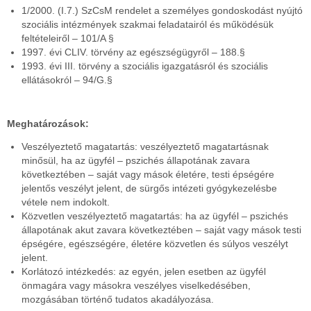
1/2000. (I.7.) SzCsM rendelet a személyes gondoskodást nyújtó
szociális intézmények szakmai feladatairól és működésük
feltételeiről – 101/A §
1997. évi CLIV. törvény az egészségügyről – 188.§
1993. évi III. törvény a szociális igazgatásról és szociális
ellátásokról – 94/G.§
Meghatározások:
Veszélyeztető magatartás: veszélyeztető magatartásnak
minősül, ha az ügyfél – pszichés állapotának zavara
következtében – saját vagy mások életére, testi épségére
jelentős veszélyt jelent, de sürgős intézeti gyógykezelésbe
vétele nem indokolt.
Közvetlen veszélyeztető magatartás: ha az ügyfél – pszichés
állapotának akut zavara következtében – saját vagy mások testi
épségére, egészségére, életére közvetlen és súlyos veszélyt
jelent.
Korlátozó intézkedés: az egyén, jelen esetben az ügyfél
önmagára vagy másokra veszélyes viselkedésében,
mozgásában történő tudatos akadályozása.