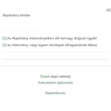
DOW
Alapítvány elnöke
[1]
Az Alapítvány intézményeiben élő és/vagy dolgozó ügyfél
[2]
az intézmény, vagy egyes részlegek elhagyásának tiltása
Drupal
alapú webhely
Adatvédelmi tájékoztató
Lábléc
menü
Bejelentkezés
User
menu