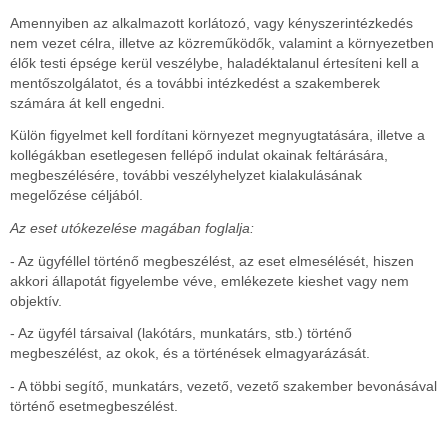
Amennyiben az alkalmazott korlátozó, vagy kényszerintézkedés
nem vezet célra, illetve az közreműködők, valamint a környezetben
élők testi épsége kerül veszélybe, haladéktalanul értesíteni kell a
mentőszolgálatot, és a további intézkedést a szakemberek
számára át kell engedni.
Külön figyelmet kell fordítani környezet megnyugtatására, illetve a
kollégákban esetlegesen fellépő indulat okainak feltárására,
megbeszélésére, további veszélyhelyzet kialakulásának
megelőzése céljából.
Az eset utókezelése magában foglalja:
- Az ügyféllel történő megbeszélést, az eset elmesélését, hiszen
akkori állapotát figyelembe véve, emlékezete kieshet vagy nem
objektív.
- Az ügyfél társaival (lakótárs, munkatárs, stb.) történő
megbeszélést, az okok, és a történések elmagyarázását.
- A többi segítő, munkatárs, vezető, vezető szakember bevonásával
történő esetmegbeszélést.