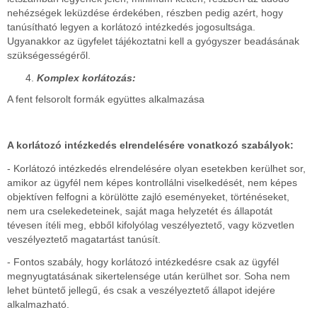
nehézségek leküzdése érdekében, részben pedig azért, hogy
tanúsítható legyen a korlátozó intézkedés jogosultsága.
Ugyanakkor az ügyfelet tájékoztatni kell a gyógyszer beadásának
szükségességéről.
Komplex korlátozás:
A fent felsorolt formák együttes alkalmazása
A korlátozó intézkedés elrendelésére vonatkozó szabályok:
- Korlátozó intézkedés elrendelésére olyan esetekben kerülhet sor,
amikor az ügyfél nem képes kontrollálni viselkedését, nem képes
objektíven felfogni a körülötte zajló eseményeket, történéseket,
nem ura cselekedeteinek, saját maga helyzetét és állapotát
tévesen ítéli meg, ebből kifolyólag veszélyeztető, vagy közvetlen
veszélyeztető magatartást tanúsít.
- Fontos szabály, hogy korlátozó intézkedésre csak az ügyfél
megnyugtatásának sikertelensége után kerülhet sor. Soha nem
lehet büntető jellegű, és csak a veszélyeztető állapot idejére
alkalmazható.