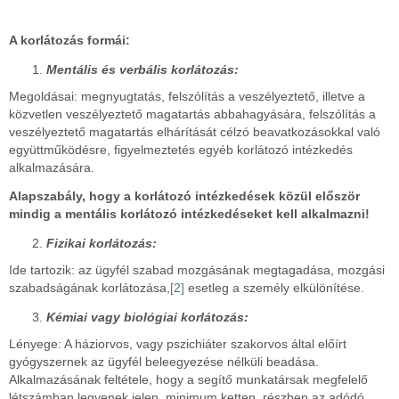
A korlátozás formái:
Mentális és verbális korlátozás:
Megoldásai: megnyugtatás, felszólítás a veszélyeztető, illetve a
közvetlen veszélyeztető magatartás abbahagyására, felszólítás a
veszélyeztető magatartás elhárítását célzó beavatkozásokkal való
együttműködésre, figyelmeztetés egyéb korlátozó intézkedés
alkalmazására.
Alapszabály, hogy a korlátozó intézkedések közül először
mindig a mentális korlátozó intézkedéseket kell alkalmazni!
Fizikai korlátozás:
Ide tartozik: az ügyfél szabad mozgásának megtagadása, mozgási
szabadságának korlátozása,
[2]
esetleg a személy elkülönítése.
Kémiai vagy biológiai korlátozás:
Lényege: A háziorvos, vagy pszichiáter szakorvos által előírt
gyógyszernek az ügyfél beleegyezése nélküli beadása.
Alkalmazásának feltétele, hogy a segítő munkatársak megfelelő
létszámban legyenek jelen, minimum ketten, részben az adódó