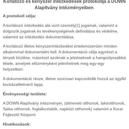
Korlátozó és kényszer intézkedések protokollja a DOWN
Alapítvány intézményeiben
A protokoll célja:
A korlátozó intézkedés alá vont személy
[1]
jogainak, valamint a
dolgozók jogainak és tevékenységének definiálása és védelme,
valamint az intézkedés dokumentálása.
A korlátozó illetve kényszerintézkedést értelemszerűen minden
alkalommal dokumentálni kell. A dokumentáció célja egyrészt a
tények közlése, másrészt azoknak a jelzéseknek a hangsúlyosabbá
tétele, amelyek előzményként jelenhetnek meg egy-egy
helyzetben.
A dokumentáció része, illetve szorosan kapcsolódik hozzá az ügyfél
kockázatfelmérő lapja.
Érvényességi területe:
A DOWN Alapítvány intézményei, (átmeneti otthonok, lakóotthonok,
Salsa otthonok, foglalkoztatók, napközi otthonok) valamint a Korai
Fejlesztő Központ.
Hivatkozások: