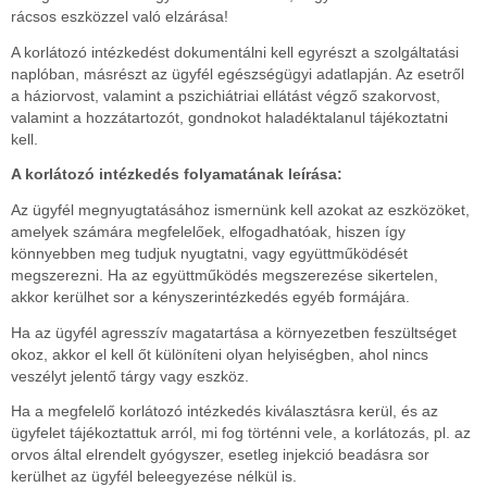
rácsos eszközzel való elzárása!
A korlátozó intézkedést dokumentálni kell egyrészt a szolgáltatási
naplóban, másrészt az ügyfél egészségügyi adatlapján. Az esetről
a háziorvost, valamint a pszichiátriai ellátást végző szakorvost,
valamint a hozzátartozót, gondnokot haladéktalanul tájékoztatni
kell.
A korlátozó intézkedés folyamatának leírása:
Az ügyfél megnyugtatásához ismernünk kell azokat az eszközöket,
amelyek számára megfelelőek, elfogadhatóak, hiszen így
könnyebben meg tudjuk nyugtatni, vagy együttműködését
megszerezni. Ha az együttműködés megszerezése sikertelen,
akkor kerülhet sor a kényszerintézkedés egyéb formájára.
Ha az ügyfél agresszív magatartása a környezetben feszültséget
okoz, akkor el kell őt különíteni olyan helyiségben, ahol nincs
veszélyt jelentő tárgy vagy eszköz.
Ha a megfelelő korlátozó intézkedés kiválasztásra kerül, és az
ügyfelet tájékoztattuk arról, mi fog történni vele, a korlátozás, pl. az
orvos által elrendelt gyógyszer, esetleg injekció beadásra sor
kerülhet az ügyfél beleegyezése nélkül is.