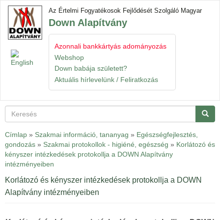
Ugrás
Az Értelmi Fogyatékosok Fejlődését Szolgáló Magyar
a
Down Alapítvány
tartalomra
Azonnali bankkártyás adományozás
Navigáció
Gyorslinkek
átkapcsol
Webshop
Down babája született?
Aktuális hírlevelünk / Feliratkozás
Keresés
Keres
Címlap
»
Szakmai információ, tananyag
»
Egészségfejlesztés,
gondozás
»
Szakmai protokollok - higiéné, egészség
»
Korlátozó és
kényszer intézkedések protokollja a DOWN Alapítvány
intézményeiben
Korlátozó és kényszer intézkedések protokollja a DOWN
Alapítvány intézményeiben