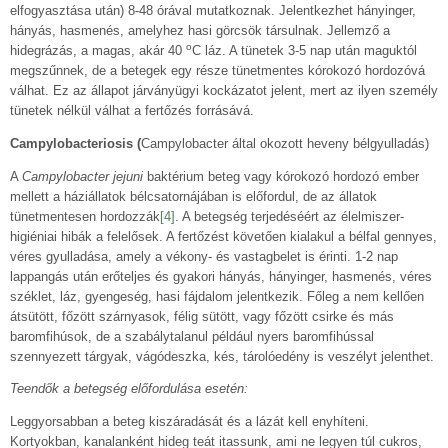
elfogyasztása után) 8-48 órával mutatkoznak. Jelentkezhet hányinger,
hányás, hasmenés, amelyhez hasi görcsök társulnak. Jellemző a
o
hidegrázás, a magas, akár 40
C láz. A tünetek 3-5 nap után maguktól
megszűnnek, de a betegek egy része tünetmentes kórokozó hordozóvá
válhat. Ez az állapot járványügyi kockázatot jelent, mert az ilyen személy
tünetek nélkül válhat a fertőzés forrásává.
Campylobacteriosis (
Campylobacter által okozott heveny bélgyulladás)
A
Campylobacter jejuni
baktérium beteg vagy kórokozó hordozó ember
mellett a háziállatok bélcsatornájában is előfordul, de az állatok
tünetmentesen hordozzák
[4]
. A betegség terjedéséért az élelmiszer-
higiéniai hibák a felelősek. A fertőzést követően kialakul a bélfal gennyes,
véres gyulladása, amely a vékony- és vastagbelet is érinti. 1-2 nap
lappangás után erőteljes és gyakori hányás, hányinger, hasmenés, véres
széklet, láz, gyengeség, hasi fájdalom jelentkezik. Főleg a nem kellően
átsütött, főzött szárnyasok, félig sütött, vagy főzött csirke és más
baromfihúsok, de a szabálytalanul például nyers baromfihússal
szennyezett tárgyak, vágódeszka, kés, tárolóedény is veszélyt jelenthet.
Teendők a betegség előfordulása esetén:
Leggyorsabban a beteg kiszáradását és a lázát kell enyhíteni.
Kortyokban, kanalanként hideg teát itassunk, ami ne legyen túl cukros,