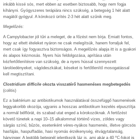
inkább kissé sós, mert ebben az esetben biztosabb, hogy nem fogja
kihányni. Gyógyszeres terápiára nincs szükség, a betegség 1 hét alatt
magától gyógyul. A kórokozó ürítés 2-3 hét alatt szűnik meg.
Megelőzés:
A Campylobacter jól tűri a meleget, de a főzést nem bírja. Emiatt fontos,
hogy az eltett ételeket nyáron ne csak melegítsük, hanem forraljuk fel,
mert csak így fogyasztva biztonságos. A megelőzés alapja itt is a gyakori
és alapos kézmosás. Nyers hús feldolgozása, aprítása után
kézfertőtlenítésre van szükség, de a nyers hússal szennyezett
tárolóedényeket, vágódeszkákat, késeket is fertőtlenítő mosogatással
kell megtisztítani.
Clostridium difficile
okozta visszatérő hasmenéses megbetegedés
(colitis)
Ez a baktérium az antibiotikumok használatával összefüggő hasmenések
leggyakoribb okozója, ugyanis a hosszas antibiotikum kezelés elpusztítja
a normál bélflórát, és szabad utat enged a kórokozóknak. A fertőzést
követő tünetek a napi 10–15 alkalommal történő vizes, zöldes vagy
sárgás színű, bűzös, esetenként véres-nyákos hasmenés, illetve görcsös
hasfájás, haspuffadás, hasi nyomás érzékenység, étvágytalanság,
o
hányinger. A legtöbb betegnél jelentkezik láz is, ami akár a 40
C-fokot is