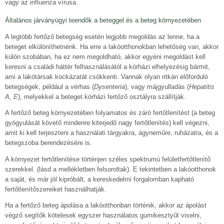
vagy az influenza vírusa.
Általános járványügyi teendők a beteggel és a beteg környezetében
A legtöbb fertőző betegség esetén legjobb megoldás az lenne, ha a
beteget elkülöníthetnénk. Ha erre a lakóotthonokban lehetőség van, akkor
külön szobában, ha ez nem megoldható, akkor egyéni megoldást kell
keresni a családi háttér felhasználásától a kórházi elhelyezésig bármit,
ami a lakótársak kockázatát csökkenti. Vannak olyan ritkán előforduló
betegségek, például a vérhas (
Dysenteria
), vagy májgyulladás (
Hepatitis
A, E
), melyekkel a beteget kórházi fertőző osztályra szállítják.
A fertőző beteg környezetében folyamatos és záró fertőtlenítést (a beteg
gyógyulását követő mindenre kiterjedő nagy fertőtlenítés) kell végezni,
amit ki kell terjeszteni a használati tárgyakra, ágyneműre, ruházatra, és a
betegszoba berendezésére is.
A környezet fertőtlenítése történjen széles spektrumú felületfertőtlenítő
szerekkel. (lásd a mellékletben felsoroltak). E tekintetben a lakóotthonok
a saját, és már jól kipróbált, a kereskedelmi forgalomban kapható
fertőtlenítőszereiket használhatják.
Ha a fertőző beteg ápolása a lakóotthonban történik, akkor az ápolást
végző segítők kötelesek egyszer használatos gumikesztyűt viselni,