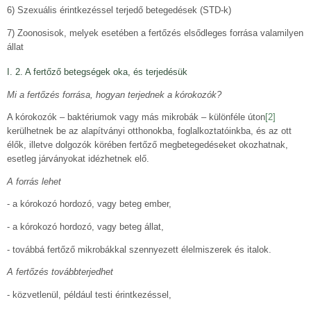
6) Szexuális érintkezéssel terjedő betegedések (STD-k)
7) Zoonosisok, melyek esetében a fertőzés elsődleges forrása valamilyen
állat
I. 2. A fertőző betegségek oka, és terjedésük
Mi a fertőzés forrása, hogyan terjednek a kórokozók?
A kórokozók – baktériumok vagy más mikrobák – különféle úton
[2]
kerülhetnek be az alapítványi otthonokba, foglalkoztatóinkba, és az ott
élők, illetve dolgozók körében fertőző megbetegedéseket okozhatnak,
esetleg járványokat idézhetnek elő.
A forrás lehet
- a kórokozó hordozó, vagy beteg ember,
- a kórokozó hordozó, vagy beteg állat,
- továbbá fertőző mikrobákkal szennyezett élelmiszerek és italok.
A fertőzés továbbterjedhet
- közvetlenül, például testi érintkezéssel,