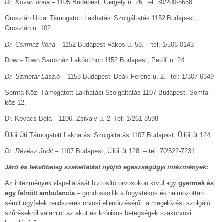
Dr. Kővári Ilona –
1105 Budapest, Gergely u. 26. tel: 30/200-5658
Oroszlán Utcai Támogatott Lakhatási Szolgáltatás 1152 Budapest,
Oroszlán u. 102.
Dr. Csirmaz Ilona
– 1152 Budapest Rákos u. 58. – tel: 1/506-0143
Down- Town Sarokház Lakóotthon 1152 Budapest, Petőfi u. 24.
Dr. Szinetár László
– 1153 Budapest, Deák Ferenc u. 2. –tel: 1/307-6349
Somfa Közi Támogatott Lakhatási Szolgáltatás 1107 Budapest, Somfa
köz 12.
Dr. Kovács Béla – 1106. Zsivaly u. 2. Tel: 1/261-8598
Üllői Úti Támogatott Lakhatási Szolgáltatás 1107 Budapest, Üllői út 124.
Dr. Révész Judit
– 1107 Budapest, Üllői út 128. – tel: 70/522-7231
Járó és fekvőbeteg szakellátást nyújtó egészségügyi intézmények:
Az intézmények alapellátását biztosító orvosokon kívül egy
gyermek és
egy felnőtt ambulancia
– gondoskodik a fogyatékos és halmozottan
sérült ügyfelek rendszeres orvosi ellenőrzéséről, a megelőzést szolgáló
szűrésekről valamint az akut és krónikus betegségek szakorvosi