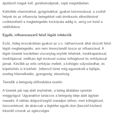
ápolásról maguk kell, gondoskodjanak, saját megoldásban.
Különféle vitaminokkal, gyógyteákkal, gyakori kézmosással, a zsúfolt
helyek és az influenzás betegekkel való érintkezés elkerülésével
csökkenthető a megbetegedés kockázata addig is, amíg sor kerül a
védőoltásra.
Egyéb, influenzaszerű felső légúti infekciók
Esős, hideg évszakokban gyakori az u.n. náthavírusok által okozott felső
légúti megbetegedés, ami nem tévesztendő össze az influenzával. A
légúti tünetek kezdetben viszonylag enyhék lehetnek, torokkaparással,
torokfájással, mellkasi égő érzéssel száraz köhögéssel és orrfolyással
járnak. Később az erős orrfolyás mellett, a köhögés súlyosbodhat, és
köpetürítés is kísérheti. Jellemző tünet még egyeseknél a fejfájás,
esetleg hőemelkedés, gyengeség, elesettség.
Teendők a betegség előfordulása esetén
A tünetek pár nap alatt enyhülnek, a beteg általában spontán
meggyógyul. Ugyanakkor tanácsos a betegség ideje alatt ágyban
maradni. A náthás dolgozó/segítő maradjon otthon, mert köhögéssel,
tüsszentéssel, de akárcsak a légtérbe egyéb úton (beszéd közben)
kikerülő vírusok az egészséges