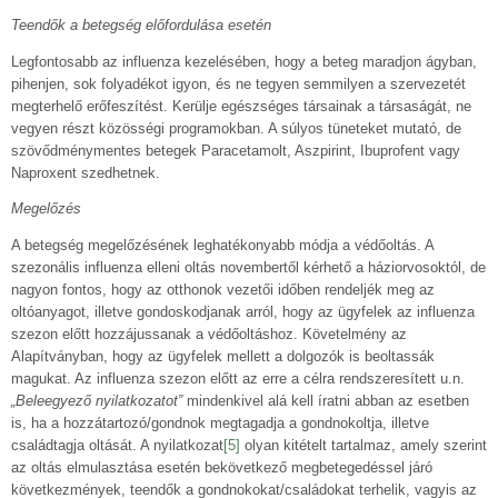
Teendők a betegség előfordulása esetén
Legfontosabb az influenza kezelésében, hogy a beteg maradjon ágyban,
pihenjen, sok folyadékot igyon, és ne tegyen semmilyen a szervezetét
megterhelő erőfeszítést. Kerülje egészséges társainak a társaságát, ne
vegyen részt közösségi programokban. A súlyos tüneteket mutató, de
szövődménymentes betegek Paracetamolt, Aszpirint, Ibuprofent vagy
Naproxent szedhetnek.
Megelőzés
A betegség megelőzésének leghatékonyabb módja a védőoltás. A
szezonális influenza elleni oltás novembertől kérhető a háziorvosoktól, de
nagyon fontos, hogy az otthonok vezetői időben rendeljék meg az
oltóanyagot, illetve gondoskodjanak arról, hogy az ügyfelek az influenza
szezon előtt hozzájussanak a védőoltáshoz. Követelmény az
Alapítványban, hogy az ügyfelek mellett a dolgozók is beoltassák
magukat. Az influenza szezon előtt az erre a célra rendszeresített u.n.
„Beleegyező nyilatkozatot”
mindenkivel alá kell íratni abban az esetben
is, ha a hozzátartozó/gondnok megtagadja a gondnokoltja, illetve
családtagja oltását. A nyilatkozat
[5]
olyan kitételt tartalmaz, amely szerint
az oltás elmulasztása esetén bekövetkező megbetegedéssel járó
következmények, teendők a gondnokokat/családokat terhelik, vagyis az