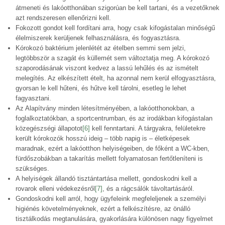
átmeneti és lakóotthonában szigorúan be kell tartani, és a vezetőknek
azt rendszeresen ellenőrizni kell.
Fokozott gondot kell fordítani arra, hogy csak kifogástalan minőségű
élelmiszerek kerüljenek felhasználásra, és fogyasztásra.
Kórokozó baktérium jelenlétét az ételben semmi sem jelzi,
legtöbbször a szagát és küllemét sem változtatja meg. A kórokozó
szaporodásának viszont kedvez a lassú lehűlés és az ismételt
melegítés. Az elkészített ételt, ha azonnal nem kerül elfogyasztásra,
gyorsan le kell hűteni, és hűtve kell tárolni, esetleg le lehet
fagyasztani.
Az Alapítvány minden létesítményében, a lakóotthonokban, a
foglalkoztatókban, a sportcentrumban, és az irodákban kifogástalan
közegészségi állapotot
[6]
kell fenntartani. A tárgyakra, felületekre
került kórokozók hosszú ideig – több napig is – életképesek
maradnak, ezért a lakóotthon helyiségeiben, de főként a WC-kben,
fürdőszobákban a takarítás mellett folyamatosan fertőtleníteni is
szükséges.
A helyiségek állandó tisztántartása mellett, gondoskodni kell a
rovarok elleni védekezésről
[7]
, és a rágcsálók távoltartásáról.
Gondoskodni kell arról, hogy ügyfeleink megfeleljenek a személyi
higiénés követelményeknek, ezért a felkészítésre, az önálló
tisztálkodás megtanulására, gyakorlására különösen nagy figyelmet