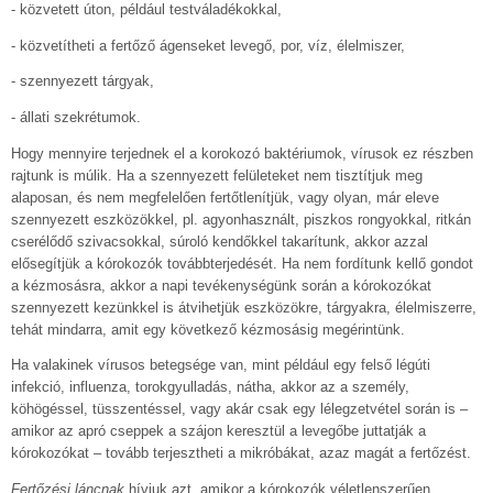
- közvetett úton, például testváladékokkal,
- közvetítheti a fertőző ágenseket levegő, por, víz, élelmiszer,
- szennyezett tárgyak,
- állati szekrétumok.
Hogy mennyire terjednek el a korokozó baktériumok, vírusok ez részben
rajtunk is múlik. Ha a szennyezett felületeket nem tisztítjuk meg
alaposan, és nem megfelelően fertőtlenítjük, vagy olyan, már eleve
szennyezett eszközökkel, pl. agyonhasznált, piszkos rongyokkal, ritkán
cserélődő szivacsokkal, súroló kendőkkel takarítunk, akkor azzal
elősegítjük a kórokozók továbbterjedését. Ha nem fordítunk kellő gondot
a kézmosásra, akkor a napi tevékenységünk során a kórokozókat
szennyezett kezünkkel is átvihetjük eszközökre, tárgyakra, élelmiszerre,
tehát mindarra, amit egy következő kézmosásig megérintünk.
Ha valakinek vírusos betegsége van, mint például egy felső légúti
infekció, influenza, torokgyulladás, nátha, akkor az a személy,
köhögéssel, tüsszentéssel, vagy akár csak egy lélegzetvétel során is –
amikor az apró cseppek a szájon keresztül a levegőbe juttatják a
kórokozókat – tovább terjesztheti a mikróbákat, azaz magát a fertőzést.
Fertőzési láncnak
hívjuk azt, amikor a kórokozók véletlenszerűen