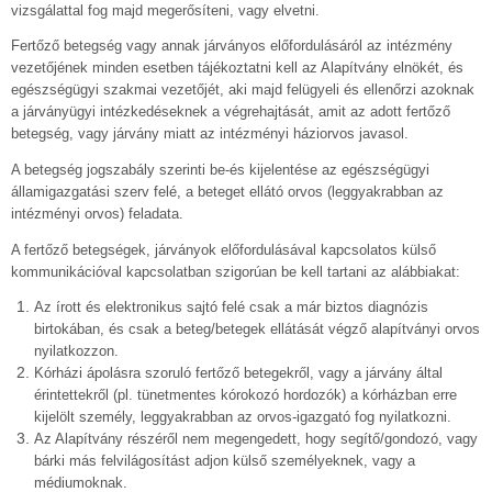
vizsgálattal fog majd megerősíteni, vagy elvetni.
Fertőző betegség vagy annak járványos előfordulásáról az intézmény
vezetőjének minden esetben tájékoztatni kell az Alapítvány elnökét, és
egészségügyi szakmai vezetőjét, aki majd felügyeli és ellenőrzi azoknak
a járványügyi intézkedéseknek a végrehajtását, amit az adott fertőző
betegség, vagy járvány miatt az intézményi háziorvos javasol.
A betegség jogszabály szerinti be-és kijelentése az egészségügyi
államigazgatási szerv felé, a beteget ellátó orvos (leggyakrabban az
intézményi orvos) feladata.
A fertőző betegségek, járványok előfordulásával kapcsolatos külső
kommunikációval kapcsolatban szigorúan be kell tartani az alábbiakat:
Az írott és elektronikus sajtó felé csak a már biztos diagnózis
birtokában, és csak a beteg/betegek ellátását végző alapítványi orvos
nyilatkozzon.
Kórházi ápolásra szoruló fertőző betegekről, vagy a járvány által
érintettekről (pl. tünetmentes kórokozó hordozók) a kórházban erre
kijelölt személy, leggyakrabban az orvos-igazgató fog nyilatkozni.
Az Alapítvány részéről nem megengedett, hogy segítő/gondozó, vagy
bárki más felvilágosítást adjon külső személyeknek, vagy a
médiumoknak.