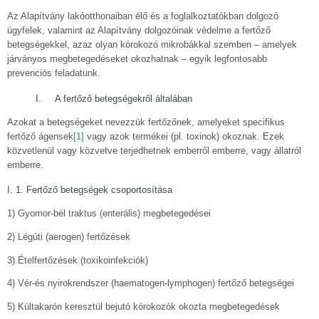
Az Alapítvány lakóotthonaiban élő és a foglalkoztatókban dolgozó
ügyfelek, valamint az Alapítvány dolgozóinak védelme a fertőző
betegségekkel, azaz olyan kórokozó mikrobákkal szemben – amelyek
járványos megbetegedéseket okozhatnak – egyik legfontosabb
prevenciós feladatunk.
I. A fertőző betegségekről általában
Azokat a betegségeket nevezzük fertőzőnek, amelyeket specifikus
fertőző ágensek
[1]
vagy azok termékei (pl. toxinok) okoznak. Ezek
közvetlenül vagy közvetve terjedhetnek emberről emberre, vagy állatról
emberre.
I. 1. Fertőző betegségek csoportosítása
1) Gyomor-bél traktus (enterális) megbetegedései
2) Légúti (aerogen) fertőzések
3) Ételfertőzések (toxikoinfekciók)
4) Vér-és nyirokrendszer (haematogen-lymphogen) fertőző betegségei
5) Kültakarón keresztül bejutó kórokozók okozta megbetegedések