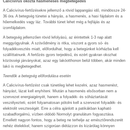
Calicivírus okozta hasmenéses megbetegedés
A Calicivírus-fertőzésekre jellemző a rövid lappangási idő, mindössze 24-
36 óra. A betegség tünetei a hányás, a hasmenés, a hasi fájdalom és a
hőemelkedés vagy láz. További tünet lehet még a fejfájás és az
izomfájdalom.
A betegség jellemzően rövid lefolyású, az érintettek 1-3 nap alatt
meggyógyulnak. A szövődmény is ritka, viszont a gyors só- és
folyadékvesztés miatt, előfordulhat, hogy a betegünket kórházba kell
szállíttatnunk. A fertőzés gyors terjedésű, és ezért gyakran okozhat
közösségi járványokat, azaz egy lakóotthonon belül többen, akár minden
lakó is megbetegedhet.
Teendők a betegség előfordulása esetén
A Calicivírus-fertőzést csak tünetileg lehet kezelni, azaz hasmenést,
hányást, lázat kell enyhíteni. Miután a hasmenés elsősorban nem a
szervezet energiaigényét, hanem a folyadék- és sóháztartását
veszélyezteti, ezért folyamatosan pótolni kell a szervezet folyadék- és
elektrolit veszteségét. Erre a célra ajánlott a patikákban kapható
szabadforgalmú, vízben oldódó Normolyt granulátum fogyasztása.
Emellett nagyon fontos, hogy a beteg ne terhelje az emésztőrendszerét
nehéz ételekkel, hanem szigorúan diétázzon és kizárólag könnyen