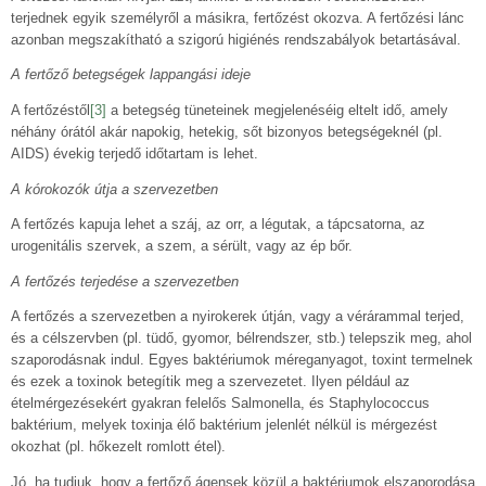
terjednek egyik személyről a másikra, fertőzést okozva. A fertőzési lánc
azonban megszakítható a szigorú higiénés rendszabályok betartásával.
A fertőző betegségek lappangási ideje
A fertőzéstől
[3]
a betegség tüneteinek megjelenéséig eltelt idő, amely
néhány órától akár napokig, hetekig, sőt bizonyos betegségeknél (pl.
AIDS) évekig terjedő időtartam is lehet.
A kórokozók útja a szervezetben
A fertőzés kapuja lehet a száj, az orr, a légutak, a tápcsatorna, az
urogenitális szervek, a szem, a sérült, vagy az ép bőr.
A fertőzés terjedése a szervezetben
A fertőzés a szervezetben a nyirokerek útján, vagy a vérárammal terjed,
és a célszervben (pl. tüdő, gyomor, bélrendszer, stb.) telepszik meg, ahol
szaporodásnak indul. Egyes baktériumok méreganyagot, toxint termelnek
és ezek a toxinok betegítik meg a szervezetet. Ilyen például az
ételmérgezésekért gyakran felelős Salmonella, és Staphylococcus
baktérium, melyek toxinja élő baktérium jelenlét nélkül is mérgezést
okozhat (pl. hőkezelt romlott étel).
Jó, ha tudjuk, hogy a fertőző ágensek közül a baktériumok elszaporodása