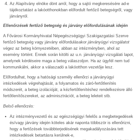
Az Alapítvány elnöke dönt arról, hogy a sajtó megkeresésére ad-e
tájékoztatást a lakóotthonokban előfordult fertőző betegségről, vagy
járványról.
Ellenőrzések fertőző betegség és járvány előfordulásának idején
A Fővárosi Kormányhivatal Népegészségügyi Szakigazgatási Szerve
fertőző betegség vagy járvány előfordulásakor
járványügyi vizsgálatot
végez az beteg környezetében, abban az intézményben, ahol az
esemény történt. Ennek során kitölti az u.n. járványügyi vizsgálati lapot,
amelynek kérdéseire maga a beteg válaszoljon. Ha az ügyfél nem tud
kommunikálni, akkor a válaszadó a lakóotthon vezetője lesz.
Előfordulhat, hogy a hatósági személy ellenőrzi a járványügyi
intézkedések végrehajtását, a folyamatos és záró-fertőtlenítés
módszerét, a beteg izolációját, a kézfertőtlenítéshez rendelkezésre álló
fertőtlenítőszereket, az adminisztrációt, a beteg leleteit stb.
Belső ellenőrzés:
Az intézményvezető és az egészségügyi felelős a megbetegedések
és/vagy járvány idején köteles akár naponta többször is ellenőrizni,
hogy a fertőzések továbbterjedésének megakadályozására tett
intézkedések betartásra kerülnek-e,