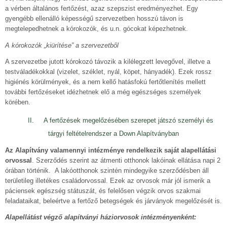
a vérben általános fertőzést, azaz szepszist eredményezhet. Egy
gyengébb ellenálló képességű szervezetben hosszú távon is
megtelepedhetnek a kórokozók, és u.n. gócokat képezhetnek.
A kórokozók „kiürítése” a szervezetből
A szervezetbe jutott kórokozó távozik a kilélegzett levegővel, illetve a
testváladékokkal (vizelet, széklet, nyál, köpet, hányadék). Ezek rossz
higiénés körülmények, és a nem kellő hatásfokú fertőtlenítés mellett
további fertőzéseket idézhetnek elő a még egészséges személyek
körében.
II. A fertőzések megelőzésében szerepet játszó személyi és
tárgyi feltételrendszer a Down Alapítványban
Az Alapítvány valamennyi intézménye rendelkezik saját alapellátási
orvossal
. Szerződés szerint az átmenti otthonok lakóinak ellátása napi 2
órában történik. A lakóotthonok szintén mindegyike szerződésben áll
területileg illetékes családorvossal. Ezek az orvosok már jól ismerik a
páciensek egészség státuszát, és felelősen végzik orvos szakmai
feladataikat, beleértve a fertőző betegségek és járványok megelőzését is.
Alapellátást végző alapítványi háziorvosok intézményenként: