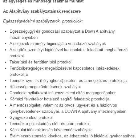
az egységes és minőségi szakmai munkát
Az Alapítvány szabályzatainak rendszere
Egészségvédelmi szabályzatok, protokollok:
Egészségügyi és gondozási szabályzat a Down Alapítvány
intézményeiben
A dolgozók személy higiéniájára vonatkozó szabályok
A segítők személyi higiénével kapcsolatos feladatait meghatározó
protokoll
Takarítási és fertőtlenítési protokoll
Fertőzőbetegségek megelőzésével kapcsolatos intézkedések
protokollja
Teendők cystitis (hólyaghurut) esetén, és a megelőzés protokollja
Rühesség megszüntetésének szabályai
Gondnoki nyilatkozat influenza elleni oltás megtagadásakor
Kórházi felvételkor kötelező segítői feladatok protokollja
A mentőszolgálat, valamint az orvosi ügyelet és a háziorvos
igénybevételének szabályai, a DOWN Alapítvány intézményeiben
Gyógyszerelési protokoll
Teendők a poloskairtás előtt és után protokoll
Kánikulai időszak idején követendő szabályok
Élelmiszerbiztonsági kisokos, az étkeztetés jó higiéniai gyakorlatához