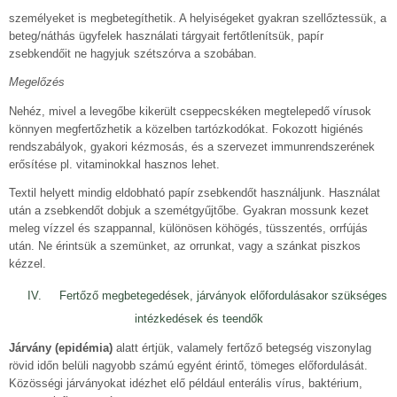
személyeket is megbetegíthetik. A helyiségeket gyakran szellőztessük, a
beteg/náthás ügyfelek használati tárgyait fertőtlenítsük, papír
zsebkendőit ne hagyjuk szétszórva a szobában.
Megelőzés
Nehéz, mivel a levegőbe kikerült cseppecskéken megtelepedő vírusok
könnyen megfertőzhetik a közelben tartózkodókat. Fokozott higiénés
rendszabályok, gyakori kézmosás, és a szervezet immunrendszerének
erősítése pl. vitaminokkal hasznos lehet.
Textil helyett mindig eldobható papír zsebkendőt használjunk. Használat
után a zsebkendőt dobjuk a szemét­gyűjtőbe. Gyakran mossunk kezet
meleg vízzel és szappannal, különösen köhögés, tüsszentés, orrfújás
után. Ne érintsük a szemünket, az orrunkat, vagy a szánkat piszkos
kézzel.
IV. Fertőző megbetegedések, járványok előfordulásakor szükséges
intézkedések és teendők
Járvány (epidémia)
alatt értjük, valamely fertőző betegség viszonylag
rövid időn belüli nagyobb számú egyént érintő, tömeges előfordulását.
Közösségi járványokat idézhet elő például enterális vírus, baktérium,