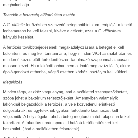
meghaladhatja.
Teendők a betegség előfordulása esetén
A
C. difficile
fertőzésben szenvedő beteg antibiotikum-terápiáját a lehető
leghamarabb be kell fejezni, kivéve a célzott, azaz a
C. difficile
-ra
irányuló kezelést.
A fertőzés továbbterjedésének megakadályozására a beteget el kell
különíteni, és meg kell tanítani arra, hogy minden WC-használat után és
minden étkezés előtt fertőtlenítőszert tartalmazó szappannal alaposan
mosson kezet. Ha a lakóotthonban nem oldható meg az izoláció, akkor
ápoló-gondozó otthonba, végső esetben kórházi osztályra kell küldeni.
Megelőzés
Minden tárgy, eszköz vagy anyag, ami a széklettel szennyeződhetett,
szóba jöhet a baktérium terjesztőjeként. Amennyiben valamelyik
lakónknál beigazolódik a fertőzés, a vele közvetlenül érintkező
dolgozóknak, és ügyfeleknek gyakori fertőtlenítő kézmosást kell
végezniük. A helyiségeket ahol a beteg megfordulhatott alaposan ki kell
takarítani. A takarítás során sporocid hatású fertőtlenítőszert kell
használni. (lásd a mellékletben felsoroltak)