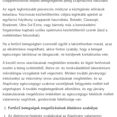
cseppfertőzéssel terjedő betegségeknél pedig szájmaszkot használni.
Az egyik legfontosabb prevenciós módszer a kézhigiénés előírások
betartása. Kézmosás-kézfertőtlenítés céljára leginkább ajánlott az
egyfázisú folyékony szappanok használata. Betadin, Clarasept,
Bradonett, Ultra Sol Extra, vagy bármely más a kereskedelmi
forgalomban kapható széles spektrumú kézfertőtlenítő szerek (lásd a
mellékletben felsoroltak).
Ha a fertőző betegségben szenvedő ügyfél a lakóotthonban marad, azaz
az elkülönítése megoldható, akkor fontos szabály, hogy a beteget
egészséges lakótársai ne látogassák, ne kerüljenek kontaktusba vele.
A kezelő orvos utasításainak megfelelően enterális és légúti fertőzések
esetén a beteg székletéből, illetve orr- és torokváladékból laboratóriumi
mikrobilógiai vizsgálatok kell végeztetni. Minden további járványügyi
intézkedést az intézményi orvos utasításának megfelelően, és az
Alapítvány egészségügyi szakmai vezetőjének felügyelete mellett kell
végrehajtani. A további megbetegedések elkerülése, és egy járvány
kialakulásának megelőzése érdekében az egészségügyi felelősök mellett
valamennyi segítőnek, gondozónak felelőssége van.
Fertőző betegségek megelőzésének általános szabályai
Az élelmiszer-higiénés szabályokat az Alapítvány valamennyi