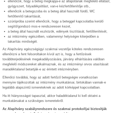
ellenőrzik, hogy a beteg megkapja-e az állapotának megfelelő ellátást,
gyógyszert, folyadékpótlást, van-e kézfertőtlenítője stb.,
ellenőrzik a betegszoba és a beteg által használt fürdő, WC
fertőtlenítő takarítását,
szúrópróba szerint ellenőrzik, hogy a beteggel kapcsolatba kerülő
segítő/gondozó mos-e rendszeresen kezet,
a beteg által használt eszközök, edények tisztítását, fertőtlenítését,
az intézmény egészében, valamennyi helyiségre kiterjedően a
takarítás minőségét.
Az Alapítvány egészségügyi szakmai vezetője köteles rendszeresen
ellenőrizni a fent felsoroltakon kívül azt is, hogy a fertőzések
továbbterjedésének megakadályozására, járvány elhárítására valóban
megfelelő módszereket alkalmaznak, és az intézményi orvos utasításait
maradéktalanul betartják-e az érintett intézményben.
Ellenőrzi továbbá, hogy az adott fertőző betegségre vonatkozóan
mennyire tájékozottak az intézmény munkatársai, birtokában vannak-e
legalább alapszintű ismereteknek az adott kórképpel kapcsolatban.
Ha itt hiányosságot tapasztal, akkor haladéktalanul ki kell oktatni a
munkatársakat a szükséges ismeretekről.
Az Alapítvány szabályrendszere és szakmai protokolljai biztosítják