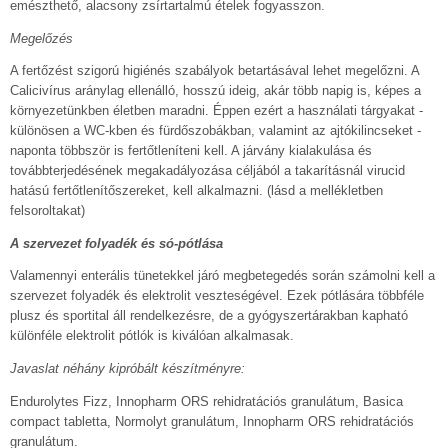
emészthető, alacsony zsírtartalmú ételek fogyasszon.
Megelőzés
A fertőzést szigorú higiénés szabályok betartásával lehet megelőzni. A
Calicivírus aránylag ellenálló, hosszú ideig, akár több napig is, képes a
környezetünkben életben maradni. Éppen ezért a használati tárgyakat -
különösen a WC-kben és fürdőszobákban, valamint az ajtókilincseket -
naponta többször is fertőtleníteni kell. A járvány kialakulása és
továbbterjedésének megakadályozása céljából a takarításnál virucid
hatású fertőtlenítőszereket, kell alkalmazni. (lásd a mellékletben
felsoroltakat)
A szervezet folyadék és só-pótlása
Valamennyi enterális tünetekkel járó megbetegedés során számolni kell a
szervezet folyadék és elektrolit veszteségével. Ezek pótlására többféle
plusz és sportital áll rendelkezésre, de a gyógyszertárakban kapható
különféle elektrolit pótlók is kiválóan alkalmasak.
Javaslat néhány kipróbált készítményre:
Endurolytes Fizz, Innopharm ORS rehidratációs granulátum, Basica
compact tabletta, Normolyt granulátum, Innopharm ORS rehidratációs
granulátum.