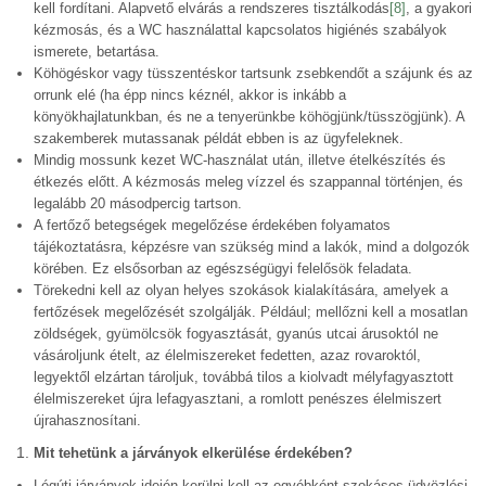
kell fordítani. Alapvető elvárás a rendszeres tisztálkodás
[8]
, a gyakori
kézmosás, és a WC használattal kapcsolatos higiénés szabályok
ismerete, betartása.
Köhögéskor vagy tüsszentéskor tartsunk zsebkendőt a szájunk és az
orrunk elé (ha épp nincs kéznél, akkor is inkább a
könyökhajlatunkban, és ne a tenyerünkbe köhögjünk/tüsszögjünk). A
szakemberek mutassanak példát ebben is az ügyfeleknek.
Mindig mossunk kezet WC-használat után, illetve ételkészítés és
étkezés előtt. A kézmosás meleg vízzel és szappannal történjen, és
legalább 20 másodpercig tartson.
A fertőző betegségek megelőzése érdekében folyamatos
tájékoztatásra, képzésre van szükség mind a lakók, mind a dolgozók
körében. Ez elsősorban az egészségügyi felelősök feladata.
Törekedni kell az olyan helyes szokások kialakítására, amelyek a
fertőzések megelőzését szolgálják. Például; mellőzni kell a mosatlan
zöldségek, gyümölcsök fogyasztását, gyanús utcai árusoktól ne
vásároljunk ételt, az élelmiszereket fedetten, azaz rovaroktól,
legyektől elzártan tároljuk, továbbá tilos a kiolvadt mélyfagyasztott
élelmiszereket újra lefagyasztani, a romlott penészes élelmiszert
újrahasznosítani.
Mit tehetünk a járványok elkerülése érdekében?
Légúti járványok idején kerülni kell az egyébként szokásos üdvözlési