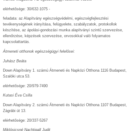
elérhetősége: 30/632-1075 -
feladata: az Alapítvány egészségvédelmi, egészségfejlesztési
tevékenységének irányítása, felügyelete, szabályzatok, protokollok
készítése, az ápolási-gondozási munka alapítványi szintű szervezése,
ellenőrzése, képzések szervezése, orvosokkal való folyamatos
kapcsolattartás.
Átmeneti otthonok egészségügyi felelősei:
Juhász Beáta
Down Alapítvány 1. számú Átmeneti és Napközi Otthona 1116 Budapest,
Szalóki utca 53.
elérhetősége
: 20/979-7490
Kutasi Éva Csilla
Down Alapítvány 2. számú Átmeneti és Napközi Otthona 1107 Budapest,
Zágrábi út 13.
elérhetősége: 20/337-5267
Miklósicsné Nachtigall Judit