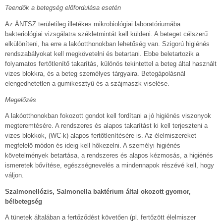
Teendők a betegség előfordulása esetén
Az ÁNTSZ területileg illetékes mikrobiológiai laboratóriumába
bakteriológiai vizsgálatra székletmintát kell küldeni. A beteget célszerű
elkülöníteni, ha erre a lakóotthonokban lehetőség van. Szigorú higiénés
rendszabályokat kell megkövetelni és betartani. Ebbe beletartozik a
folyamatos fertőtlenítő takarítás, különös tekintettel a beteg által használt
vizes blokkra, és a beteg személyes tárgyaira. Betegápolásnál
elengedhetetlen a gumikesztyű és a szájmaszk viselése.
Megelőzés
A lakóotthonokban fokozott gondot kell fordítani a jó higiénés viszonyok
megteremtésére. A rendszeres és alapos takarítást ki kell terjeszteni a
vizes blokkok, (WC-k) alapos fertőtlenítésére is. Az élelmiszereket
megfelelő módon és ideig kell hőkezelni. A személyi higiénés
követelmények betartása, a rendszeres és alapos kézmosás, a higiénés
ismeretek bővítése, egészségnevelés a mindennapok részévé kell, hogy
váljon.
Szalmonellózis, Salmonella baktérium által okozott gyomor,
bélbetegség
A tünetek általában a fertőződést követően (pl. fertőzött élelmiszer