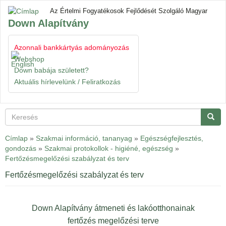
Ugrás
Az Értelmi Fogyatékosok Fejlődését Szolgáló Magyar
a
Down Alapítvány
tartalomra
Azonnali bankkártyás adományozás
Navigáció
Gyorslinkek
átkapcsol
Webshop
Down babája született?
Aktuális hírlevelünk / Feliratkozás
Keresés
Keres
Címlap
»
Szakmai információ, tananyag
»
Egészségfejlesztés,
gondozás
»
Szakmai protokollok - higiéné, egészség
»
Fertőzésmegelőzési szabályzat és terv
Fertőzésmegelőzési szabályzat és terv
Down Alapítvány átmeneti és lakóotthonainak
fertőzés megelőzési terve