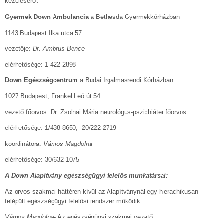
kezeléséről.
Gyermek Down Ambulancia
a Bethesda Gyermekkórházban
1143 Budapest Ilka utca 57.
vezetője:
Dr. Ambrus Bence
elérhetősége: 1-422-2898
Down Egészségcentrum
a Budai Irgalmasrendi Kórházban
1027 Budapest, Frankel Leó út 54.
vezető főorvos: Dr. Zsolnai Mária neurológus-pszichiáter főorvos
elérhetősége: 1/438-8650, 20/222-2719
koordinátora:
Vámos Magdolna
elérhetősége: 30/632-1075
A Down Alapítvány egészségügyi felelős munkatársai:
Az orvos szakmai háttéren kívül az Alapítványnál egy hierachikusan
felépült egészségügyi felelősi rendszer működik.
Vámos Magdolna
- Az egészségügyi szakmai vezető