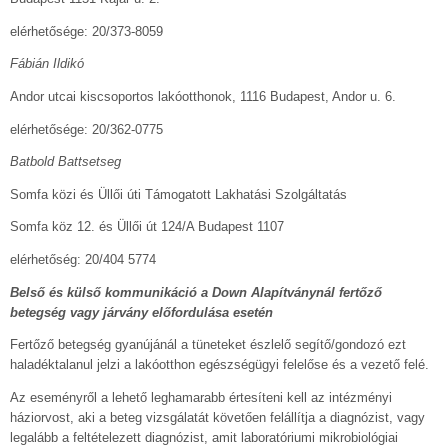
elérhetősége: 20/373-8059
Fábián Ildikó
Andor utcai kiscsoportos lakóotthonok, 1116 Budapest, Andor u. 6.
elérhetősége: 20/362-0775
Batbold Battsetseg
Somfa közi és Üllői úti Támogatott Lakhatási Szolgáltatás
Somfa köz 12. és Üllői út 124/A Budapest 1107
elérhetőség: 20/404 5774
Belső és külső kommunikáció a Down Alapítványnál fertőző
betegség vagy járvány előfordulása esetén
Fertőző betegség gyanújánál a tüneteket észlelő segítő/gondozó ezt
haladéktalanul jelzi a lakóotthon egészségügyi felelőse és a vezető felé.
Az eseményről a lehető leghamarabb értesíteni kell az intézményi
háziorvost, aki a beteg vizsgálatát követően felállítja a diagnózist, vagy
legalább a feltételezett diagnózist, amit laboratóriumi mikrobiológiai