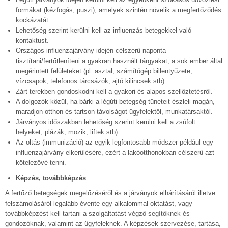
formákat (kézfogás, puszi), amelyek szintén növelik a megfertőződés
kockázatát.
Lehetőség szerint kerülni kell az influenzás betegekkel való
kontaktust.
Országos influenzajárvány idején célszerű naponta
tisztítani/fertőtleníteni a gyakran használt tárgyakat, a sok ember által
megérintett felületeket (pl. asztal, számítógép billentyűzete,
vízcsapok, telefonos tárcsázók, ajtó kilincsek stb).
Zárt terekben gondoskodni kell a gyakori és alapos szellőztetésről.
A dolgozók közül, ha bárki a légúti betegség tüneteit észleli magán,
maradjon otthon és tartson távolságot ügyfelektől, munkatársaktól.
Járványos időszakban lehetőség szerint kerülni kell a zsúfolt
helyeket, plázák, mozik, liftek stb).
Az oltás (immunizáció) az egyik legfontosabb módszer például egy
influenzajárvány elkerülésére, ezért a lakóotthonokban célszerű azt
kötelezővé tenni.
Képzés, továbbképzés
A fertőző betegségek megelőzéséről és a járványok elhárításáról illetve
felszámolásáról legalább évente egy alkalommal oktatást, vagy
továbbképzést kell tartani a szolgáltatást végző segítőknek és
gondozóknak, valamint az ügyfeleknek. A képzések szervezése, tartása,