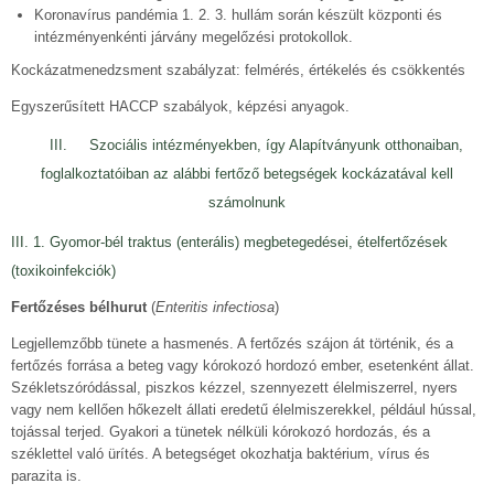
Koronavírus pandémia 1. 2. 3. hullám során készült központi és
intézményenkénti járvány megelőzési protokollok.
Kockázatmenedzsment szabályzat: felmérés, értékelés és csökkentés
Egyszerűsített HACCP szabályok, képzési anyagok.
III. Szociális intézményekben, így Alapítványunk otthonaiban,
foglalkoztatóiban az alábbi fertőző betegségek kockázatával kell
számolnunk
III. 1. Gyomor-bél traktus (enterális) megbetegedései, ételfertőzések
(toxikoinfekciók)
Fertőzéses bélhurut
(
Enteritis infectiosa
)
Legjellemzőbb tünete a hasmenés. A fertőzés szájon át történik, és a
fertőzés forrása a beteg vagy kórokozó hordozó ember, esetenként állat.
Székletszóródással, piszkos kézzel, szennyezett élelmiszerrel, nyers
vagy nem kellően hőkezelt állati eredetű élelmiszerekkel, például hússal,
tojással terjed. Gyakori a tünetek nélküli kórokozó hordozás, és a
széklettel való ürítés. A betegséget okozhatja baktérium, vírus és
parazita is.