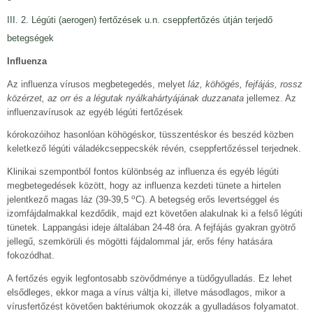
III. 2. Légúti (aerogen) fertőzések u.n. cseppfertőzés útján terjedő
betegségek
Influenza
Az influenza vírusos megbetegedés, melyet
láz, köhögés, fejfájás, rossz
közérzet, az orr és a légutak nyálkahártyájának duzzanata
jellemez. Az
influenzavírusok az egyéb légúti fertőzések
kórokozóihoz hasonlóan köhögéskor, tüsszentéskor és beszéd közben
keletkező légúti váladékcseppecskék révén, cseppfertőzéssel terjednek.
Klinikai szempontból fontos különbség az influenza és egyéb légúti
megbetegedések között, hogy az influenza kezdeti tünete a hirtelen
o
jelentkező magas láz (39-39,5
C). A betegség erős levertséggel és
izomfájdalmakkal kezdődik, majd ezt követően alakulnak ki a felső légúti
tünetek. Lappangási ideje általában 24-48 óra. A fejfájás gyakran gyötrő
jellegű, szemkörüli és mögötti fájdalommal jár, erős fény hatására
fokozódhat.
A fertőzés egyik legfontosabb szövődménye a tüdőgyulladás. Ez lehet
elsődleges, ekkor maga a vírus váltja ki, illetve másodlagos, mikor a
vírusfertőzést követően baktériumok okozzák a gyulladásos folyamatot.