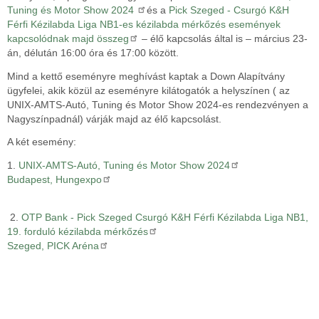
Tuning és Motor Show 2024
és a
Pick Szeged - Csurgó K&H
Férfi Kézilabda Liga NB1-es kézilabda mérkőzés események
kapcsolódnak majd összeg
– élő kapcsolás által is – március 23-
án, délután 16:00 óra és 17:00 között.
Mind a kettő eseményre meghívást kaptak a Down Alapítvány
ügyfelei, akik közül az eseményre kilátogatók a helyszínen ( az
UNIX-AMTS-Autó, Tuning és Motor Show 2024-es rendezvényen a
Nagyszínpadnál) várják majd az élő kapcsolást.
A két esemény:
1.
UNIX-AMTS-Autó, Tuning és Motor Show 2024
Budapest, Hungexpo
2.
OTP Bank - Pick Szeged Csurgó K&H Férfi Kézilabda Liga NB1,
19. forduló kézilabda mérkőzés
Szeged, PICK Aréna