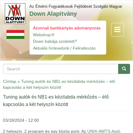
Skip
Az Értelmi Fogyatékosok Fejlődését Szolgáló Magyar
to
Down Alapítvány
main
content
Azonnali bankkártyás adományozás
Toggle
Gyorslinkek
navigatio
Webshop
Down babája született?
Aktuális hírlevelünk / Feliratkozás
Search
Searc
Címlap
»
Tuning autók és NB1-es kézilabda mérkőzés – élő
kapcsolás a két helyszín között
Tuning autók és NB1-es kézilabda mérkőzés – élő
kapcsolás a két helyszín között
03/18/2024 - 12:00
2 helyszín, 2 program és egy közös pont. Az
UNIX-AMTS-Autó,