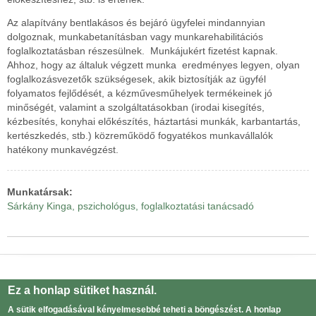
Az alapítvány bentlakásos és bejáró ügyfelei mindannyian
dolgoznak, munkabetanításban vagy munkarehabilitációs
foglalkoztatásban részesülnek. Munkájukért fizetést kapnak.
Ahhoz, hogy az általuk végzett munka eredményes legyen, olyan
foglalkozásvezetők szükségesek, akik biztosítják az ügyfél
folyamatos fejlődését, a kézművesműhelyek termékeinek jó
minőségét, valamint a szolgáltatásokban (irodai kisegítés,
kézbesítés, konyhai előkészítés, háztartási munkák, karbantartás,
kertészkedés, stb.) közreműködő fogyatékos munkavállalók
hatékony munkavégzést.
Munkatársak
Sárkány Kinga, pszichológus, foglalkoztatási tanácsadó
Powered by
Drupal
Ez a honlap sütiket használ.
Adatvédelmi tájékoztató
Lábléc
A sütik elfogadásával kényelmesebbé teheti a böngészést. A honlap