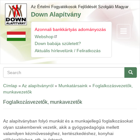
Skip
Az Értelmi Fogyatékosok Fejlődését Szolgáló Magyar
to
Down Alapítvány
main
content
Azonnali bankkártyás adományozás
Toggle
Gyorslinkek
navigatio
Webshop
Down babája született?
Aktuális hírlevelünk / Feliratkozás
Search
Searc
Címlap
»
Az alapítványról
»
Munkatársaink
»
Foglalkozásvezetők,
munkavezetők
Foglalkozásvezetők, munkavezetők
Az alapítványban folyó munkát és a munkajellegű foglalkozásokat
olyan szakemberek vezetik, akik a gyógypedagógia mellett
valamilyen kézművességhez, kertészkedéshez, konyhai
előkészítéshez, stb. is értenek.