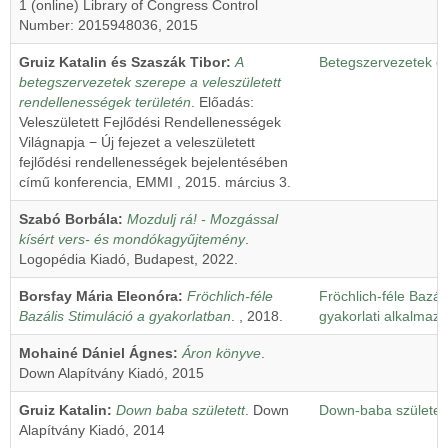
1 (online) Library of Congress Control
Number: 2015948036, 2015
Gruiz Katalin és Szaszák Tibor:
A
Betegszervezetek 
betegszervezetek szerepe a veleszületett
rendellenességek területén
. Előadás:
Veleszületett Fejlődési Rendellenességek
Világnapja − Új fejezet a veleszületett
fejlődési rendellenességek bejelentésében
című konferencia, EMMI , 2015. március 3.
Szabó Borbála:
Mozdulj rá! - Mozgással
kísért vers- és mondókagyűjtemény
.
Logopédia Kiadó, Budapest, 2022.
Borsfay Mária Eleonóra:
Fröchlich-féle
Fröchlich-féle Bazál
Bazális Stimuláció a gyakorlatban
. , 2018.
gyakorlati alkalmaz
Mohainé Dániel Ágnes:
Áron könyve
.
Down Alapítvány Kiadó, 2015
Gruiz Katalin:
Down baba született
. Down
Down-baba született
Alapítvány Kiadó, 2014