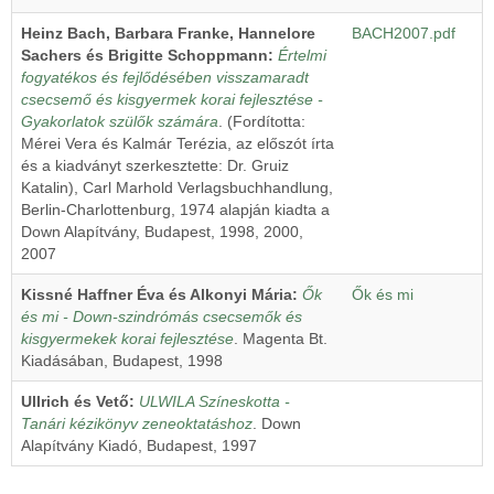
Heinz Bach, Barbara Franke, Hannelore
BACH2007.pdf
Sachers és Brigitte Schoppmann:
Értelmi
fogyatékos és fejlődésében visszamaradt
csecsemő és kisgyermek korai fejlesztése -
Gyakorlatok szülők számára
. (Fordította:
Mérei Vera és Kalmár Terézia, az előszót írta
és a kiadványt szerkesztette: Dr. Gruiz
Katalin), Carl Marhold Verlagsbuchhandlung,
Berlin-Charlotten­burg, 1974 alapján kiadta a
Down Alapítvány, Budapest, 1998, 2000,
2007
Kissné Haffner Éva és Alkonyi Mária:
Ők
Ők és mi
és mi - Down-szindrómás csecsemők és
kisgyermekek korai fejlesztése
. Magenta Bt.
Kiadásában, Budapest, 1998
Ullrich és Vető:
ULWILA Színeskotta -
Tanári kézikönyv zeneoktatáshoz
. Down
Alapítvány Kiadó, Budapest, 1997