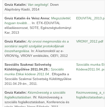
Gruiz Katalin:
Van segítség!
. Down
Alapítvány Kiadó, 2014
Gruiz Katalin és Veisz Anna:
Megszülettél,
EDUVITAL_2013.pd
hogyan tovább...
. In: ETK-EDUVITAL
előadássorozat, SOTE, Egészségtudományi
Kar, 2013
Gruiz Katalin:
Az orvosi megmondás és a
VRONY_2012.pdf
sorstársi segítő szolgálat protokolljának
összehangolása
. In: A kartonoktól az e-
VRONYig, VRONY emlékülés, OEFI, 2012
Szociális Szakmai Szövetség
Szociális munka Etik
Küldöttgyűlése 2011.04.29.:
Szociális
Kódexe2011.04..pdf
munka Etikai kódexe 2011.04.
. Elfogadta a
Szociális Szakmai Szövetség Küldöttgyűlése
2011.04.29-én., 2011.
Gruiz Katalin:
Kézművesség a szociális
Kezmuvesseg_a_szo
foglalkoztatásban
. IN: Kézművesség a
foglalkoztatasban.pd
szociális foglalkoztatásban, Konferencia és
vásár, Wesley János Főiskola, 2011