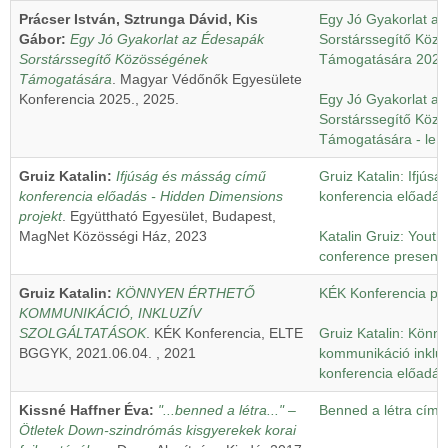
Prácser István, Sztrunga Dávid, Kis
Egy Jó Gyakorlat a
Gábor:
Egy Jó Gyakorlat az Édesapák
Sorstárssegítő Köz
Sorstárssegítő Közösségének
Támogatására 2025
Támogatására
. Magyar Védőnők Egyesülete
Konferencia 2025., 2025.
Egy Jó Gyakorlat a
Sorstárssegítő Köz
Támogatására - leír
Gruiz Katalin:
Ifjúság és másság című
Gruiz Katalin: Ifjú
konferencia előadás - Hidden Dimensions
konferencia előadás
projekt
. Együttható Egyesület, Budapest,
MagNet Közösségi Ház, 2023
Katalin Gruiz: Youth 
conference presenta
Gruiz Katalin:
KÖNNYEN ÉRTHETŐ
KÉK Konferencia pr
KOMMUNIKÁCIÓ, INKLUZÍV
SZOLGÁLTATÁSOK
. KÉK Konferencia, ELTE
Gruiz Katalin: Könn
BGGYK, 2021.06.04. , 2021
kommunikáció inkluzí
konferencia előadás
Kissné Haffner Éva:
"...benned a létra..." –
Benned a létra címl
Ötletek Down-szindrómás kisgyerekek korai