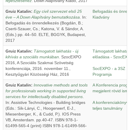
fejlesztéséhez
. Down Alapítvány Kiadó, 2017
Gruiz Katalin:
Egy civil szervezet első 25
Befogadás és önre
éve – A Down Alapítvány bemutatkozása
. In:
Kiadvány
Befogadás és önrendelkezés (Bogdán, B.;
Cserti-Szauer, Cs.; Katona, V. & Sándor, A.
(Eds.) pp. 44–50. ELTE, BGGYK, Budapest,
2017
Gruiz Katalin:
Támogatott lakhatás - új
Támogatott lakhatásr
kihívás a szociális munkában
. SzocEXPO
előadása - SzocEX
2016, A Szociális Szakmai Szövetség
konferenciája, 2016. november 11.,
SocEXPO - a 3SZ Ko
Kesztyűgyári Közösségi Ház, 2016
Programja
Gruiz Katalin:
Innovative methods and tools
A Konferencia prog
for professionals working in supported living
megjelent rövid isme
services for intellectually disabled persons
.
In: Assistive Technologies - Building bridges
A konferenciakönyv
(Eds.: Sík-Lányi, C., Hoogerwerf, E-J.,
teljes tanulmány
Miesenberger, K., & Cudd, P.). IOS Press
VB, Amsterdam. pp.40-47. ISBN 978-1-
61499-565-4 (print) ISBN 978-1-61499-566-