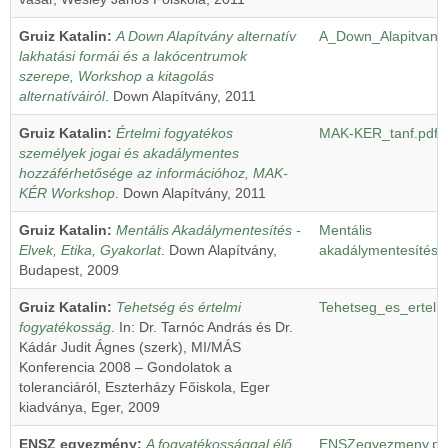
Gruiz Katalin:
A Down Alapítvány alternatív
A_Down_Alapitvany_
lakhatási formái és a lakócentrumok
szerepe, Workshop a kitagolás
alternatíváiról
. Down Alapítvány, 2011
Gruiz Katalin:
Értelmi fogyatékos
MAK-KER_tanf.pdf
személyek jogai és akadálymentes
hozzáférhetősége az információhoz, MAK-
KÉR Workshop
. Down Alapítvány, 2011
Gruiz Katalin:
Mentális Akadálymentesítés -
Mentális
Elvek, Etika, Gyakorlat
. Down Alapítvány,
akadálymentesítés_
Budapest, 2009
Gruiz Katalin:
Tehetség és értelmi
Tehetseg_es_ertelmi
fogyatékosság
. In: Dr. Tarnóc András és Dr.
Kádár Judit Ágnes (szerk), MI/MÁS
Konferencia 2008 – Gondolatok a
toleranciáról, Eszterházy Főiskola, Eger
kiadványa, Eger, 2009
ENSZ egyezmény:
A fogyatékossággal élő
ENSZegyezmeny.pd