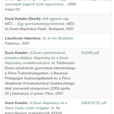
személyek jogairól szóló egyezmény
. , 2008.
május 03.
Gruiz Katalin (Szerk):
Volt egyszer egy
MÉS..., Egy sportszövetség története
. MÉS
és Down Alapítvány Kiadó, Budapest, 2007
Lászlóczki Valentina:
Az én kis Buddhám
.
Palatinus, 2007
Gruiz Katalin:
A Down szindrómások
DSZKE.pdf
komplex ellátása. Alapítvány és a Down
Alapítvány modellrendszere
. In: Párbeszéd -
Down-szindrómás gyermekek életminősége,
a Pécsi Tudományegyetem, a Baranyai
Pedagógiai Szakszolgáltataók és a Pécsi
Akadémiai Orvostudományi Szakbizottsága
által szervezett szimpozium (2006 április
20.) kiadványa, in press, Pécs, 2007
Gruiz Katalin:
A Down Alapítvány és a
DADDSZSZ.pdf
Down Dada szülői szolgálat
. In: Az
egészségügyi szakdolgozók XXXVII.