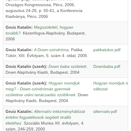
Országos Kongresszusa, Pécs, 2006,
augusztus 24-26, p. 55-61, a Konferencia
Kiadványa, Pécs, 2006
Gruiz Katalin:
Megszülettél, hogyan
tovább?
. Kézenfogva Alapítvány, Budapest,
2006
Gruiz Katalin:
A Down-szindróma
. Patika
patikatukor.pdf
Tükör, XIII. Évfolyam, 5. szám 4. oldal, 2005
Gruiz Katalin (szerk):
Down baba született
.
Downbaba.pdf
Down Alapítvány Kiadó, Budapest, 2004
Gruiz Katalin (szerk):
Hogyan mondjuk
Hogyan mondjuk meg
meg? - Down-szindrómás gyermek
változat
születése utáni tanácsadás szülőknek
. Down
Alapítvány Kiadó, Budapest, 2004
Gruiz Katalin:
Alternatív intézményhálózat
alternativ.pdf
értelmi fogyatékosok segített önálló
életéhez
. Szociális Munka XII. évfolyam, 4.
szám, 246-259, 2000