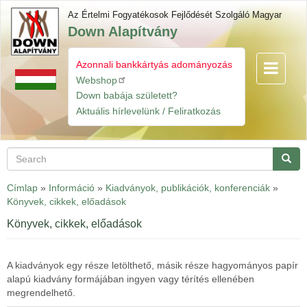
Skip
Az Értelmi Fogyatékosok Fejlődését Szolgáló Magyar
to
Down Alapítvány
main
content
Azonnali bankkártyás adományozás
Toggle
Gyorslinkek
navigatio
Webshop
Down babája született?
Aktuális hírlevelünk / Feliratkozás
Search
Searc
Címlap
»
Információ
»
Kiadványok, publikációk, konferenciák
»
Könyvek, cikkek, előadások
Könyvek, cikkek, előadások
A kiadványok egy része letölthető, másik része hagyományos papír
alapú kiadvány formájában ingyen vagy térítés ellenében
megrendelhető.