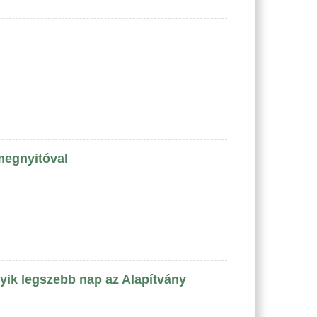
megnyitóval
gyik legszebb nap az Alapítvány