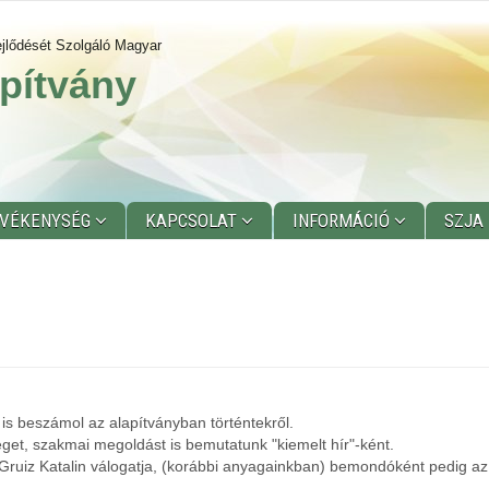
jlődését Szolgáló Magyar
pítvány
EVÉKENYSÉG
KAPCSOLAT
INFORMÁCIÓ
SZJA
is beszámol az alapítványban történtekről.
get, szakmai megoldást is bemutatunk "kiemelt hír"-ként.
 Gruiz Katalin válogatja, (korábbi anyagainkban) bemondóként pedig az