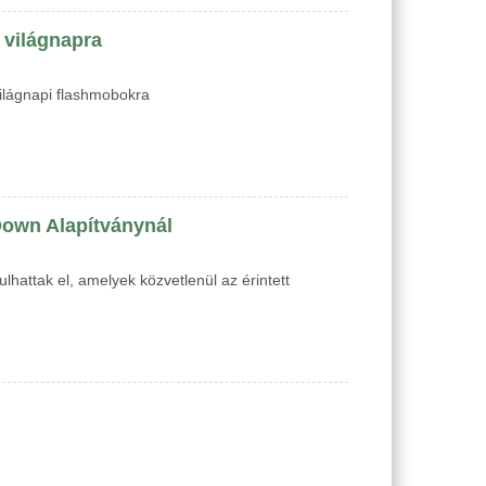
 világnapra
világnapi flashmobokra
 Down Alapítványnál
attak el, amelyek közvetlenül az érintett