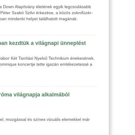
 a Down Alapítvány életének egyik legcsodásabb
Péter Szabó Szilvi érkezése, a közös zoknifüzér-
óban mindenki helyet találhatott magának.
ában kezdtük a világnapi ünneplést
Gábor Két Tanítási Nyelvű Technikum énekesének,
minique koncertje tette igazán emlékezetessé a
dróma világnapja alkalmából
vel, mozgással és színes vizuális elemekkel már