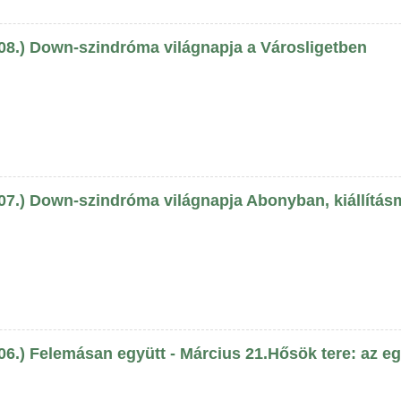
 08.) Down-szindróma világnapja a Városligetben
 07.) Down-szindróma világnapja Abonyban, kiállítás
06.) Felemásan együtt - Március 21.Hősök tere: az e