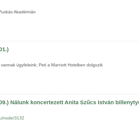
 Puskás Akadémián
01.)
 vannak ügyfeleink; Peti a Marriott Hotelben dolgozik
09.) Nálunk koncertezett Anita Szűcs István billenyt
hu/node/3132