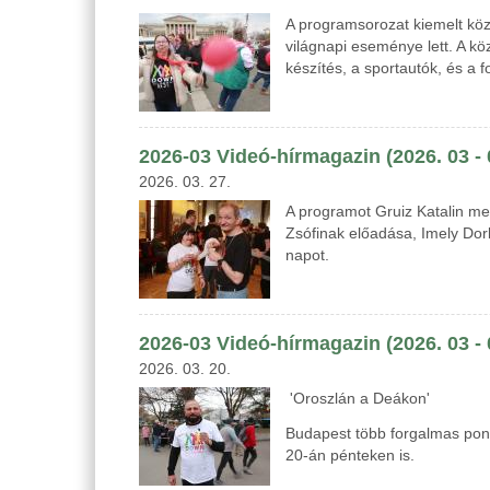
A programsorozat kiemelt kö
világnapi eseménye lett. A k
készítés, a sportautók, és a 
2026-03 Videó-hírmagazin (2026. 03 - 
2026. 03. 27.
A programot Gruiz Katalin m
Zsófinak előadása, Imely Do
napot.
2026-03 Videó-hírmagazin (2026. 03 -
2026. 03. 20.
'Oroszlán a Deákon'
Budapest több forgalmas pontj
20-án pénteken is.