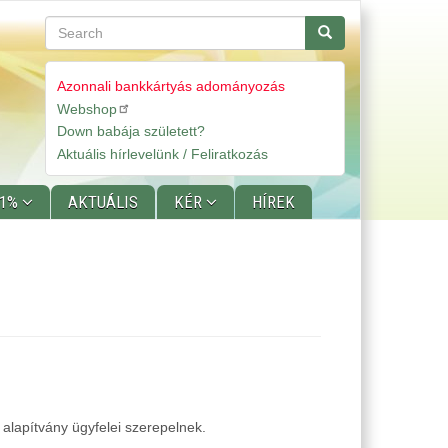
Search
Search
Azonnali bankkártyás adományozás
Webshop
Gyorslinkek
Down babája született?
Aktuális hírlevelünk / Feliratkozás
 1%
AKTUÁLIS
KÉR
HÍREK
 alapítvány ügyfelei szerepelnek.