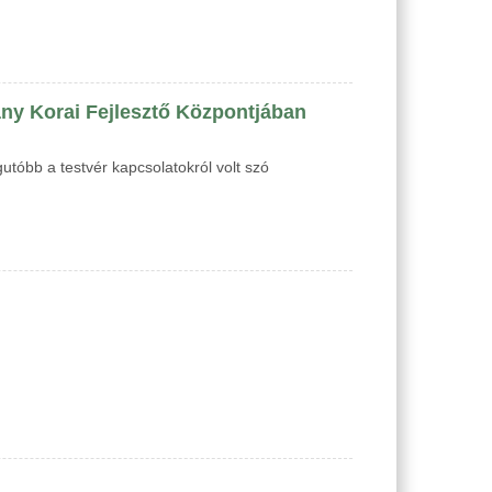
ány Korai Fejlesztő Központjában
utóbb a testvér kapcsolatokról volt szó