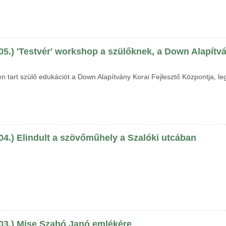
 05.) 'Testvér' workshop a szülőknek, a Down Alapítv
n tart szülő edukációt a Down Alapítvány Korai Fejlesztő Központja, leg
04.) Elindult a szövőműhely a Szalóki utcában
 03.) Mise Szabó Janó emlékére