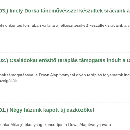
 03.) Imely Dorka táncművésszel készültek srácaink a
i önkéntes formában vállalta a felkészítésüket) készültek srácaink a 
02.) Családokat erősítő terápiás támogatás indult a
 támogatásával a Down Alapítványnál olyan terápiás folyamatok indulh
zolgálják.
 01.) Négy házunk kapott új eszközöket
 Csonka Mike jótékonysági koncertjén a Down Alapítvány javára