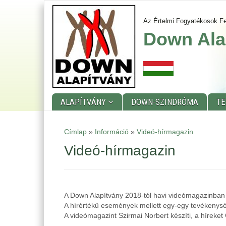
Skip
to
Az Értelmi Fogyatékosok Fe
main
Down Ala
content
ALAPÍTVÁNY
DOWN-SZINDRÓMA
T
Main
Címlap
»
Információ
»
Videó-hírmagazin
menu
Videó-hírmagazin
A Down Alapítvány 2018-tól havi videómagazinban 
A hírértékű események mellett egy-egy tevékenysé
A videómagazint Szirmai Norbert készíti, a híreket