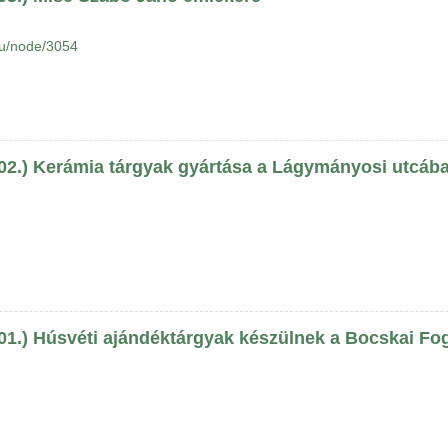
hu/node/3054
 02.) Kerámia tárgyak gyártása a Lágymányosi utcáb
 01.) Húsvéti ajándéktárgyak készülnek a Bocskai Fo