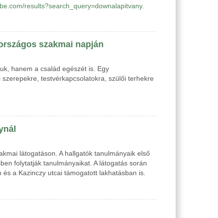
ube.com/results?search_query=downalapitvany
.
t országos szakmai napján
ssuk, hanem a család egészét is. Egy
i szerepekre, testvérkapcsolatokra, szülői terhekre
ynál
akmai látogatáson. A hallgatók tanulmányaik első
en folytatják tanulmányaikat. A látogatás során
en és a Kazinczy utcai támogatott lakhatásban is.