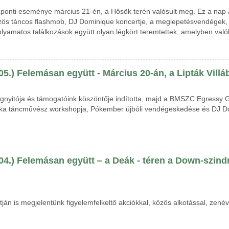
zponti eseménye március 21-én, a Hősök terén valósult meg. Ez a nap
özös táncos flashmob, DJ Dominique koncertje, a meglepetésvendégek, 
folyamatos találkozások együtt olyan légkört teremtettek, amelyben val
05.) Felemásan együtt - Március 20-án, a Lipták Vill
egnyitója és támogatóink köszöntője indította, majd a BMSZC Egressy 
rka táncművész workshopja, Pókember újbóli vendégeskedése és DJ Do
 04.) Felemásan együtt ‒ a Deák - téren a Down-szin
án is megjelentünk figyelemfelkeltő akciókkal, közös alkotással, zené