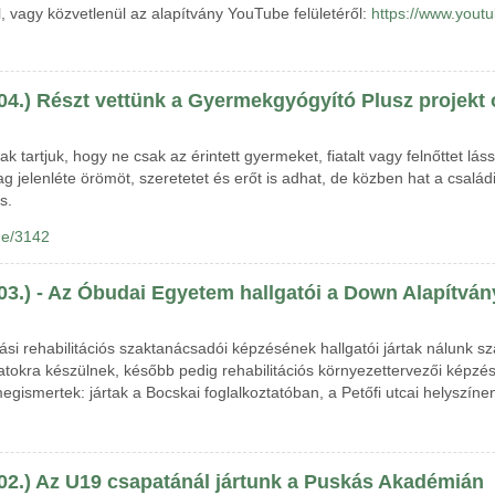
, vagy közvetlenül az alapítvány YouTube felületéről:
https://www.yout
 04.) Részt vettünk a Gyermekgyógyító Plusz projek
k tartjuk, hogy ne csak az érintett gyermeket, fiatalt vagy felnőttet lá
g jelenléte örömöt, szeretetet és erőt is adhat, de közben hat a család
is.
de/3142
 03.) - Az Óbudai Egyetem hallgatói a Down Alapítván
si rehabilitációs szaktanácsadói képzésének hallgatói jártak nálunk sz
tokra készülnek, később pedig rehabilitációs környezettervezői képzésb
megismertek: jártak a Bocskai foglalkoztatóban, a Petőfi utcai helyszín
 02.) Az U19 csapatánál jártunk a Puskás Akadémián