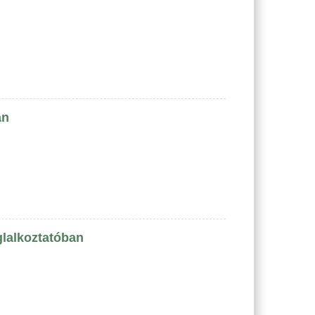
an
glalkoztatóban