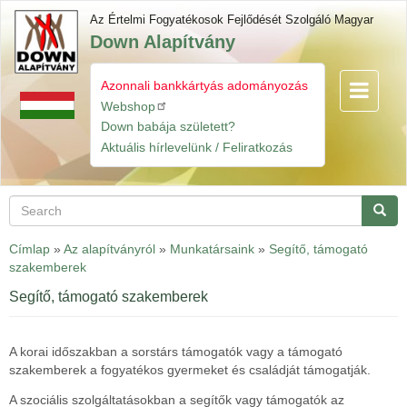
Skip
Az Értelmi Fogyatékosok Fejlődését Szolgáló Magyar
to
Down Alapítvány
main
content
Azonnali bankkártyás adományozás
Toggle
Gyorslinkek
navigatio
Webshop
Down babája született?
Aktuális hírlevelünk / Feliratkozás
Search
Searc
Címlap
»
Az alapítványról
»
Munkatársaink
»
Segítő, támogató
szakemberek
Segítő, támogató szakemberek
A korai időszakban a sorstárs támogatók vagy a támogató
szakemberek a fogyatékos gyermeket és családját támogatják.
A szociális szolgáltatásokban a segítők vagy támogatók az