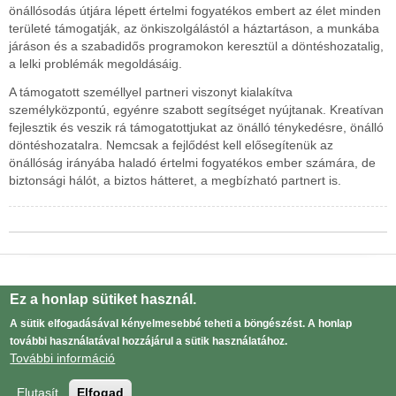
önállósodás útjára lépett értelmi fogyatékos embert az élet minden
területé támogatják, az önkiszolgálástól a háztartáson, a munkába
járáson és a szabadidős programokon keresztül a döntéshozatalig,
a lelki problémák megoldásáig.
A támogatott személlyel partneri viszonyt kialakítva
személyközpontú, egyénre szabott segítséget nyújtanak. Kreatívan
fejlesztik és veszik rá támogatottjukat az önálló ténykedésre, önálló
döntéshozatalra. Nemcsak a fejlődést kell elősegítenük az
önállóság irányába haladó értelmi fogyatékos ember számára, de
biztonsági hálót, a biztos hátteret, a megbízható partnert is.
Powered by
Drupal
Ez a honlap sütiket használ.
Adatvédelmi tájékoztató
Lábléc
A sütik elfogadásával kényelmesebbé teheti a böngészést. A honlap
további használatával hozzájárul a sütik használatához.
menü
Log in
User
További információ
menu
Elutasít
Elfogad