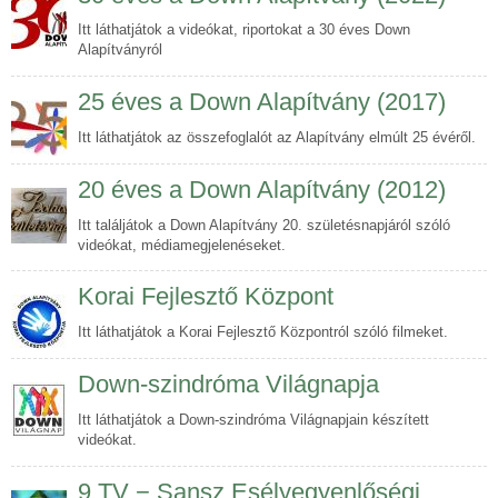
Itt láthatjátok a videókat, riportokat a 30 éves Down
Alapítványról
25 éves a Down Alapítvány (2017)
Itt láthatjátok az összefoglalót az Alapítvány elmúlt 25 évéről.
20 éves a Down Alapítvány (2012)
Itt találjátok a Down Alapítvány 20. születésnapjáról szóló
videókat, médiamegjelenéseket.
Korai Fejlesztő Központ
Itt láthatjátok a Korai Fejlesztő Központról szóló filmeket.
Down-szindróma Világnapja
Itt láthatjátok a Down-szindróma Világnapjain készített
videókat.
9.TV − Sansz Esélyegyenlőségi