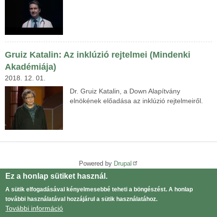
Gruiz Katalin: Az inklúzió rejtelmei (Mindenki
Akadémiája)
2018. 12. 01.
Dr. Gruiz Katalin, a Down Alapítvány
elnökének előadása az inklúzió rejtelmeiről.
Powered by
Drupal
Adatvédelmi tájékoztató
Ez a honlap sütiket használ.
Lábléc
A sütik elfogadásával kényelmesebbé teheti a böngészést. A honlap
menü
Log in
User
további használatával hozzájárul a sütik használatához.
További információ
menu