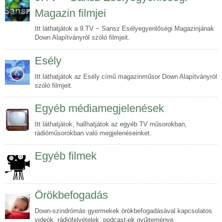
Magazin filmjei
Itt láthatjátok a 9.TV − Sansz Esélyegyenlőségi Magazinjának
Down Alapítványról szóló filmjeit.
Esély
Itt láthatjátok az Esély című magazinműsor Down Alapítványról
szóló filmjeit.
Egyéb médiamegjelenések
Itt láthatjátok, hallhatjátok az egyéb TV műsorokban,
rádióműsorokban való megjelenéseinket.
Egyéb filmek
Örökbefogadás
Down-szindrómás gyermekek örökbefogadásával kapcsolatos
videók, rádiófelvételek, podcast-ek gyűjteménye