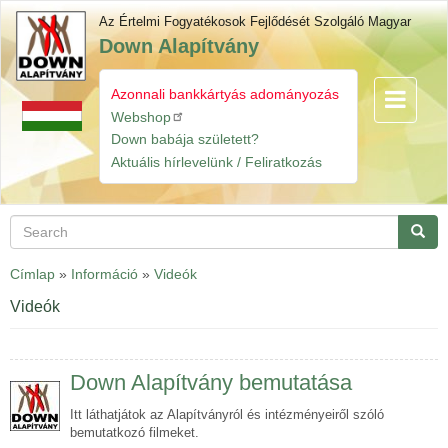
Skip
Az Értelmi Fogyatékosok Fejlődését Szolgáló Magyar
to
Down Alapítvány
main
content
Azonnali bankkártyás adományozás
Toggle
Gyorslinkek
navigatio
Webshop
Down babája született?
Aktuális hírlevelünk / Feliratkozás
Search
Searc
Címlap
»
Információ
»
Videók
Videók
Down Alapítvány bemutatása
Itt láthatjátok az Alapítványról és intézményeiről szóló
bemutatkozó filmeket.