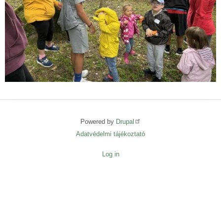
Powered by
Drupal
Adatvédelmi tájékoztató
Lábléc
menü
Log in
User
menu