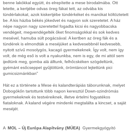
benne lakókkal együtt, és elrepítette a mese birodalmába. Ott
letette, a kertjébe odvas öreg fákat tett, az odvába kis
tündérlakokat, azok kiskertjébe tündérkéket és manókat költöztetett
be. A kis házba békés jókedvet és nagyon sok szeretetet. A ház
népe nagyon nagy szeretettel fogadta kicsi és nagyobbacska
vendégeit, megvendégelték őket finomságokkal és sok kedves
mesével, hamuba sült pogácsával. A kertben az öreg fák és a
tündérek is elmondták a meséjüket a kedvesebbnél kedvesebb,
nyitott szívű mosolygós, kacagó gyermekeknek. Így volt, nem így
volt, de még eső is volt a nyakunkba, nem is egy, de mi attól sem
ijedtünk meg, gomba alá álltunk, felhőcskéken szögdeltünk,
gyémánt esőcseppet gyűjtöttünk, örömtáncot lejtettünk pici
gumicsizmánkban"
Hát ez a története a Mese és kalandterápiás táborunknak, melyet
Dobogókőn tartottunk több napon keresztül Down-szindrómás
gyermekeknek és testvéreiknek, illetve értelmi fogyatékos
fiataloknak. A kaland végére mindenki megtalálta a kincset, a saját
meséjét.
A
MOL – Új Európa Alapítvány (MÚEA)
Gyermekgyógyító