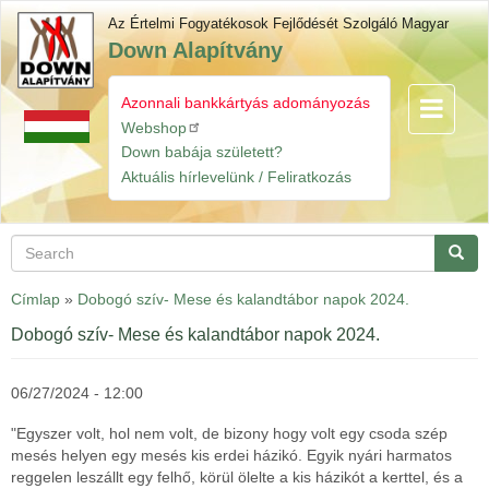
Skip
Az Értelmi Fogyatékosok Fejlődését Szolgáló Magyar
to
Down Alapítvány
main
content
Azonnali bankkártyás adományozás
Toggle
Gyorslinkek
navigatio
Webshop
Down babája született?
Aktuális hírlevelünk / Feliratkozás
Search
Searc
Címlap
»
Dobogó szív- Mese és kalandtábor napok 2024.
Dobogó szív- Mese és kalandtábor napok 2024.
06/27/2024 - 12:00
"Egyszer volt, hol nem volt, de bizony hogy volt egy csoda szép
mesés helyen egy mesés kis erdei házikó. Egyik nyári harmatos
reggelen leszállt egy felhő, körül ölelte a kis házikót a kerttel, és a