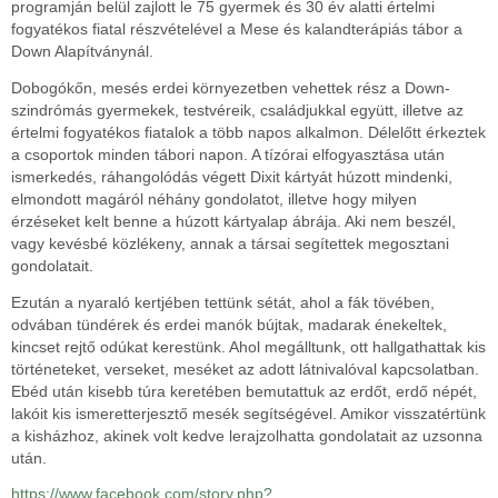
programján belül zajlott le 75 gyermek és 30 év alatti értelmi
fogyatékos fiatal részvételével a Mese és kalandterápiás tábor a
Down Alapítványnál.
Dobogókőn, mesés erdei környezetben vehettek rész a Down-
szindrómás gyermekek, testvéreik, családjukkal együtt, illetve az
értelmi fogyatékos fiatalok a több napos alkalmon. Délelőtt érkeztek
a csoportok minden tábori napon. A tízórai elfogyasztása után
ismerkedés, ráhangolódás végett Dixit kártyát húzott mindenki,
elmondott magáról néhány gondolatot, illetve hogy milyen
érzéseket kelt benne a húzott kártyalap ábrája. Aki nem beszél,
vagy kevésbé közlékeny, annak a társai segítettek megosztani
gondolatait.
Ezután a nyaraló kertjében tettünk sétát, ahol a fák tövében,
odvában tündérek és erdei manók bújtak, madarak énekeltek,
kincset rejtő odúkat kerestünk. Ahol megálltunk, ott hallgathattak kis
történeteket, verseket, meséket az adott látnivalóval kapcsolatban.
Ebéd után kisebb túra keretében bemutattuk az erdőt, erdő népét,
lakóit kis ismeretterjesztő mesék segítségével. Amikor visszatértünk
a kisházhoz, akinek volt kedve lerajzolhatta gondolatait az uzsonna
után.
https://www.facebook.com/story.php?