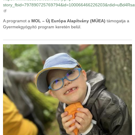
story_fbid=797890725769794&id=100066466226203&rdid=uBd4Rsa
A programot a
MOL – Új Európa Alapítvány (MÚEA)
támogatja a
Gyermekgyógyító program keretén belül.