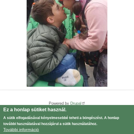
Powered by
Drupal
Ez a honlap sütiket használ.
Adatvédelmi tájékoztató
Lábléc
A sütik elfogadásával kényelmesebbé teheti a böngészést. A honlap
menü
Log in
további használatával hozzájárul a sütik használatához.
User
További információ
menu