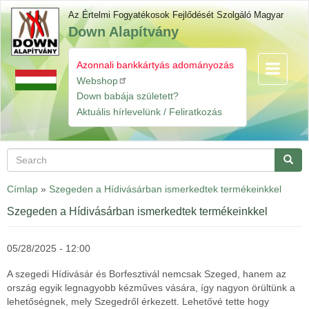
Skip
Az Értelmi Fogyatékosok Fejlődését Szolgáló Magyar
to
Down Alapítvány
main
content
Azonnali bankkártyás adományozás
Toggle
Gyorslinkek
navigatio
Webshop
Down babája született?
Aktuális hírlevelünk / Feliratkozás
Search
Searc
Címlap
»
Szegeden a Hídivásárban ismerkedtek termékeinkkel
Szegeden a Hídivásárban ismerkedtek termékeinkkel
05/28/2025 - 12:00
A szegedi Hídivásár és Borfesztivál nemcsak Szeged, hanem az
ország egyik legnagyobb kézműves vására, így nagyon örültünk a
lehetőségnek, mely Szegedről érkezett. Lehetővé tette hogy