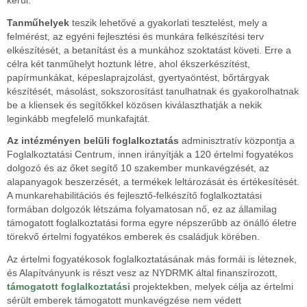
Tanműhelyek
teszik lehetővé a gyakorlati tesztelést, mely a
felmérést, az egyéni fejlesztési és munkára felkészítési terv
elkészítését, a betanítást és a munkához szoktatást követi. Erre a
célra két tanműhelyt hoztunk létre, ahol ékszerkészítést,
papírmunkákat, képeslaprajzolást, gyertyaöntést, bőrtárgyak
készítését, másolást, sokszorosítást tanulhatnak és gyakorolhatnak
be a kliensek és segítőkkel közösen kiválaszthatják a nekik
leginkább megfelelő munkafajtát.
Az intézményen belüli foglalkoztatás
adminisztratív központja a
Foglalkoztatási Centrum, innen irányítják a 120 értelmi fogyatékos
dolgozó és az őket segítő 10 szakember munkavégzését, az
alapanyagok beszerzését, a termékek leltározását és értékesítését.
A munkarehabilitációs és fejlesztő-felkészítő foglalkoztatási
formában dolgozók létszáma folyamatosan nő, ez az államilag
támogatott foglalkoztatási forma egyre népszerűbb az önálló életre
törekvő értelmi fogyatékos emberek és családjuk körében.
Az értelmi fogyatékosok foglalkoztatásának más formái is léteznek,
és Alapítványunk is részt vesz az NYDRMK által finanszírozott,
támogatott foglalkoztatási
projektekben, melyek célja az értelmi
sérült emberek támogatott munkavégzése nem védett