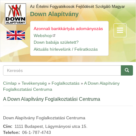
Ugrás
Az Értelmi Fogyatékosok Fejlődését Szolgáló Magyar
a
Down Alapítvány
tartalomra
Azonnali bankkártyás adományozás
Navigáció
Gyorslinkek
átkapcsol
Webshop
Down babája született?
Aktuális hírlevelünk / Feliratkozás
Keresés
Keres
Címlap
»
Tevékenység
»
Foglalkoztatás
»
A Down Alapítvány
Foglalkoztatási Centruma
A Down Alapítvány Foglalkoztatási Centruma
Down Alapítvány Foglalkoztatási Centruma
Cím
1111 Budapest, Lágymányosi utca 15.
Telefon
06-1-787-4743