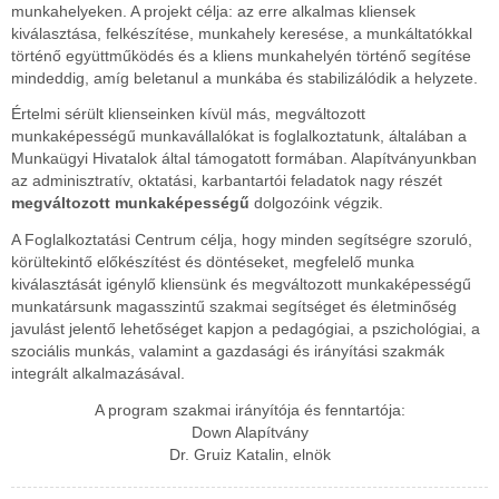
munkahelyeken. A projekt célja: az erre alkalmas kliensek
kiválasztása, felkészítése, munkahely keresése, a munkáltatókkal
történő együttműködés és a kliens munkahelyén történő segítése
mindeddig, amíg beletanul a munkába és stabilizálódik a helyzete.
Értelmi sérült klienseinken kívül más, megváltozott
munkaképességű munkavállalókat is foglalkoztatunk, általában a
Munkaügyi Hivatalok által támogatott formában. Alapítványunkban
az adminisztratív, oktatási, karbantartói feladatok nagy részét
megváltozott munkaképességű
dolgozóink végzik.
A Foglalkoztatási Centrum célja, hogy minden segítségre szoruló,
körültekintő előkészítést és döntéseket, megfelelő munka
kiválasztását igénylő kliensünk és megváltozott munkaképességű
munkatársunk magasszintű szakmai segítséget és életminőség
javulást jelentő lehetőséget kapjon a pedagógiai, a pszichológiai, a
szociális munkás, valamint a gazdasági és irányítási szakmák
integrált alkalmazásával.
A program szakmai irányítója és fenntartója:
Down Alapítvány
Dr. Gruiz Katalin, elnök