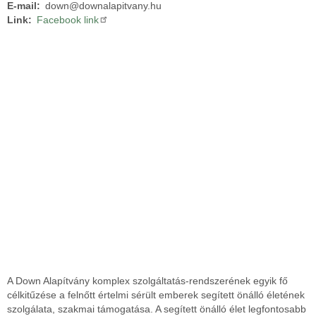
E-mail
down@downalapitvany.hu
Link
Facebook link
A Down Alapítvány komplex szolgáltatás-rendszerének egyik fő
célkitűzése a felnőtt értelmi sérült emberek segített önálló életének
szolgálata, szakmai támogatása. A segített önálló élet legfontosabb