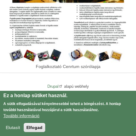
Foglalkoztató Cenrtum szórólapja
Drupal
alapú webhely
Adatvédelmi tájékoztató
Ez a honlap sütiket használ.
Lábléc
menü
A sütik elfogadásával kényelmesebbé teheti a böngészést. A honlap
Bejelentkezés
User
további használatával hozzájárul a sütik használatához.
További információ
menu
Elutasít
Elfogad