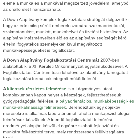
eleme a munka és a munkával megszerzett jövedelem, amelyből
az önálló élet finanszírozható.
A Down Alapítvány komplex foglalkoztatási stratégiát dolgozott ki,
hogy az értelmileg sérült emberek számára szakmaorientációt,
szakmatanulást, munkát, munkahelyet és fizetést biztosítson. Az
alapítvány intézményeiben élő és az alapítvány segítségét kérő
értelmi fogyatékos személyeken kívül megváltozott
munkaképességűeket is foglalkoztat.
A Down Alapítvány Foglalkoztatási Centrumát
2007-ben
alakítottuk ki a XI. Kerületi Önkormányzat együttműködésével. A
Foglalkoztatási Centrum teszi lehetővé az alapítvány támogatott
foglalkoztatási formáinak integrált működtetését.
A
kliensek részletes felmérése
is a Lágymányosi utcai
komplexumban kapott helyet a készségek, fejleszthetőségük
gyógypedagógiai felérése, a
pályaorientációs, munkaképességi- és
munka-alkalmassági felmérések
. Berendeztünk egy objektív
mérésekre is alkalmas laboratóriumot, ahol a munkapszichológiai
felmérések készülnek. A leendő foglalkoztatott felmérési
eredményei alapján készül el egyénre szabott fejlesztési és
munkára felkészítési terve, mely rendszeresen felülvizsgálatra
kerül.