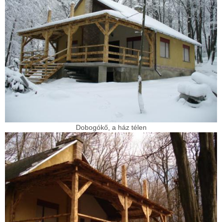
Dobogókő, a ház télen