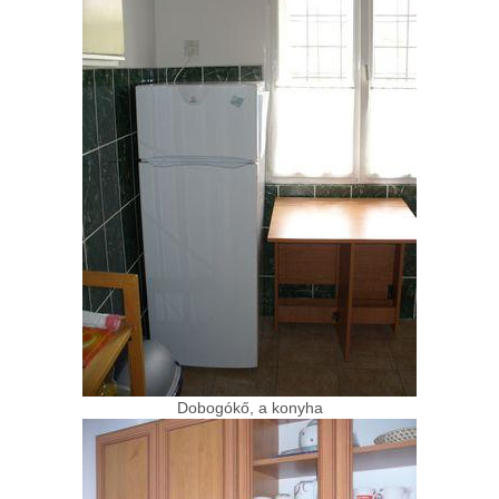
Dobogókő, a konyha