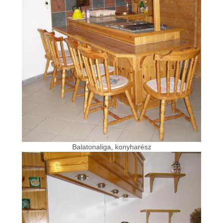
Balatonaliga, konyharész