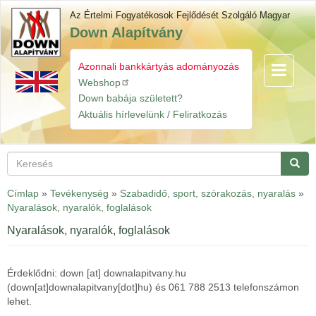
Ugrás
Az Értelmi Fogyatékosok Fejlődését Szolgáló Magyar
a
Down Alapítvány
tartalomra
Azonnali bankkártyás adományozás
Navigáció
Gyorslinkek
átkapcsol
Webshop
Down babája született?
Aktuális hírlevelünk / Feliratkozás
Keresés
Keres
Címlap
»
Tevékenység
»
Szabadidő, sport, szórakozás, nyaralás
»
Nyaralások, nyaralók, foglalások
Nyaralások, nyaralók, foglalások
Érdeklődni:
down
[at]
downalapitvany.hu
(down[at]downalapitvany[dot]hu)
és 061 788 2513 telefonszámon
lehet.