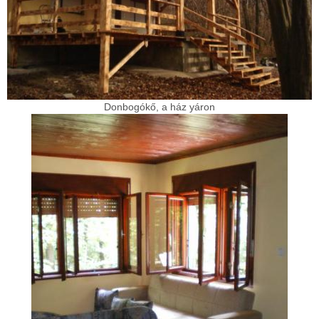
Donbogókő, a ház yáron