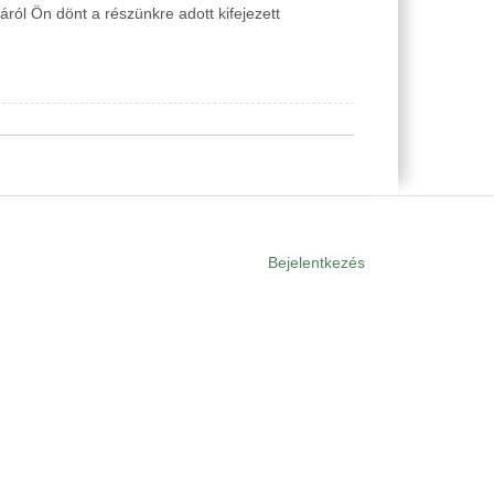
ól Ön dönt a részünkre adott kifejezett
Bejelentkezés
User
menu