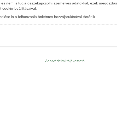
és nem is tudja összekapcsolni személyes adatokkal, ezek megosztásár
cookie-beállításaival.
lése is a felhasználó önkéntes hozzájárulásával történik.
Adatvédelmi tájékoztató
Lábléc
menü