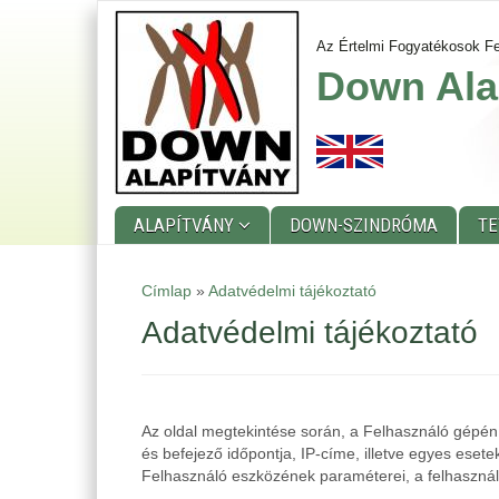
Ugrás
a
Az Értelmi Fogyatékosok Fe
tartalomra
Down Ala
ALAPÍTVÁNY
DOWN-SZINDRÓMA
T
Main
Címlap
»
Adatvédelmi tájékoztató
menu
Adatvédelmi tájékoztató
Az oldal megtekintése során, a Felhasználó gépén 
és befejező időpontja, IP-címe, illetve egyes ese
Felhasználó eszközének paraméterei, a felhasználó 