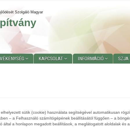
jlődését Szolgáló Magyar
pítvány
EVÉKENYSÉG
KAPCSOLAT
INFORMÁCIÓ
SZJA
elhelyezett sütik (cookie) használata segítségével automatikusan rögz
tekben – a Felhasználó számítógépének beállításától függően – a böngés
által a honlapon megadott beállítások, a meglátogatott aloldalak és az 