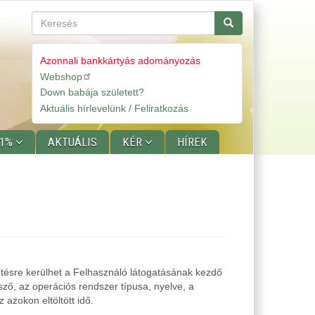
Keresés
Keresés
Azonnali bankkártyás adományozás
Webshop
Gyorslinkek
Down babája született?
Aktuális hírlevelünk / Feliratkozás
 1%
AKTUÁLIS
KÉR
HÍREK
ítésre kerülhet a Felhasználó látogatásának kezdő
ző, az operációs rendszer típusa, nyelve, a
azokon eltöltött idő.