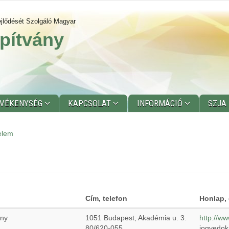
jlődését Szolgáló Magyar
pítvány
EVÉKENYSÉG
KAPCSOLAT
INFORMÁCIÓ
SZJA
elem
Cím, telefon
Honlap, 
ány
1051 Budapest, Akadémia u. 3.
http://w
80/620-055
jogvedok