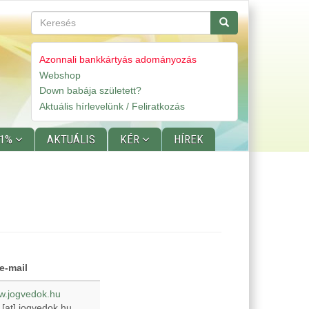
Keresés
Keresés
Azonnali bankkártyás adományozás
Webshop
Gyorslinkek
Down babája született?
Aktuális hírlevelünk / Feliratkozás
 1%
AKTUÁLIS
KÉR
HÍREK
e-mail
ww.jogvedok.hu
[at]
jogvedok.hu