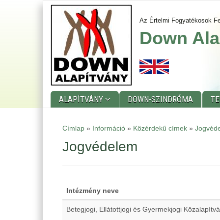
Ugrás
a
Az Értelmi Fogyatékosok Fe
tartalomra
Down Ala
ALAPÍTVÁNY
DOWN-SZINDRÓMA
T
Main
Címlap
»
Információ
»
Közérdekű címek
»
Jogvéd
menu
Jogvédelem
Intézmény neve
Betegjogi, Ellátottjogi és Gyermekjogi Közalapítv