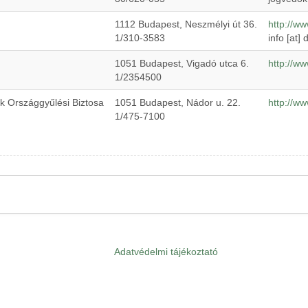
1112 Budapest, Neszmélyi út 36.
http://w
1/310-3583
info
[at]
d
1051 Budapest, Vigadó utca 6.
http://w
1/2354500
ok Országgyűlési Biztosa
1051 Budapest, Nádor u. 22.
http://w
1/475-7100
Adatvédelmi tájékoztató
Lábléc