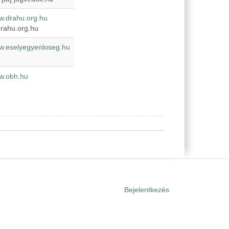
ww.drahu.org.hu
rahu.org.hu
ww.eselyegyenloseg.hu
ww.obh.hu
Bejelentkezés
User