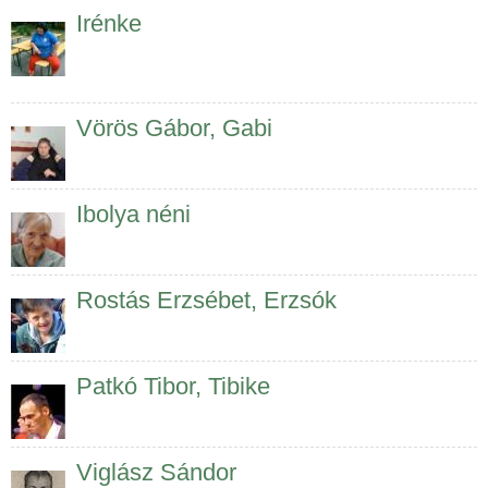
Irénke
Vörös Gábor, Gabi
Ibolya néni
Rostás Erzsébet, Erzsók
Patkó Tibor, Tibike
Viglász Sándor