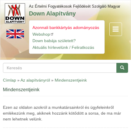
Ugrás
Az Értelmi Fogyatékosok Fejlődését Szolgáló Magyar
a
Down Alapítvány
tartalomra
Azonnali bankkártyás adományozás
Navigáció
Gyorslinkek
átkapcsol
Webshop
Down babája született?
Aktuális hírlevelünk / Feliratkozás
Keresés
Keres
Címlap
»
Az alapítványról
»
Mindenszentjeink
Mindenszentjeink
Ezen az oldalon azokról a munkatársainkról és ügyfeleinkről
emlékezünk meg, akiknek hozzánk kötődött a sorsa, de ma már
nem lehetnek velünk.