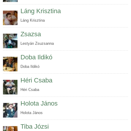
Láng Krisztina
Láng Krisztina
Zsazsa
Lestyán Zsuzsanna
Doba Ildikó
Doba Ildikó
Héri Csaba
Héri Csaba
Holota János
Holota János
Tiba Józsi