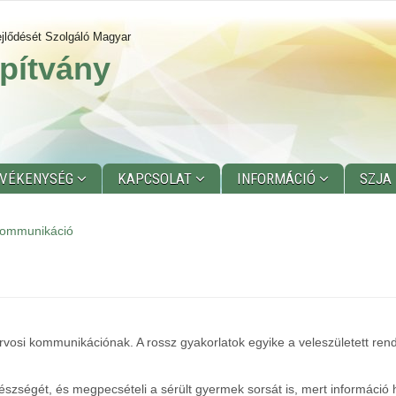
jlődését Szolgáló Magyar
pítvány
EVÉKENYSÉG
KAPCSOLAT
INFORMÁCIÓ
SZJA
kommunikáció
rvosi kommunikációnak. A rossz gyakorlatok egyike a veleszületett r
észségét, és megpecsételi a sérült gyermek sorsát is, mert információ 