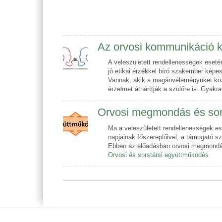
Az orvosi kommunikáció 
A veleszületett rendellenességek ese
jó etikai érzékkel bíró szakember képe
Vannak, akik a magánvéleményüket közve
érzelmet áthárítják a szülőre is. Gyakr
Orvosi megmondás és sors
Ma a veleszületett rendellenességek es
napjainak főszereplőivel, a támogató s
Ebben az előadásban orvosi megmondás 
Orvosi és sorstársi együttműködés