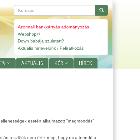
Keresés
Keresés
Azonnali bankkártyás adományozás
Webshop
Gyorslinkek
Down babája született?
Aktuális hírlevelünk / Feliratkozás
 1%
AKTUÁLIS
KÉR
HÍREK
endellenességek esetén alkalmazott "megmondás"
híján a szülők nem értik meg, hogy mi a teendő a