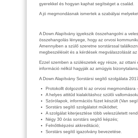
gyerekkel és hogyan kaphat segítséget a család.
A jó megmondásnak ismertek a szabályai melyeket
A Down Alapítvány igyekszik összehangolni a veles
összehangolás lényege, hogy az orvosi kommunikáci
Amennyiben a szülő szeretne sorstárssal találkozn
megbeszélését és a kérdések megválaszolását az or
Ezzel szemben a szülészetek egy része, az ottani 
információ nélkül hagyják az amúgyis bizonytalan
A Down Alapítvány Sorstársi segítő szolgálata 2017
Protokollt dolgozott ki az orvosi megmondásra 
A helyes attitűd kialakításhoz szülői vallomások
Szórólapok, információs füzet készült (Van segí
Sorstárs segítő szolgálatot működtet;
A szolgálat kiterjesztése több veleszületett ren
Négy 30 órás sorstárs segítő képzés;
Felnőttképzési akkreditáció;
Sorstárs segítő igazolvány bevezetése.