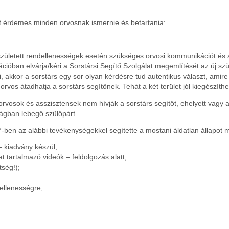
 érdemes minden orvosnak ismernie és betartania:
zületett rendellenességek esetén szükséges orvosi kommunikációt és a 
óban elvárja/kéri a Sorstársi Segítő Szolgálat megemlítését az új szü
i, akkor a sorstárs egy sor olyan kérdésre tud autentikus választ, am
vos átadhatja a sorstárs segítőnek. Tehát a két terület jól kiegészít
orvosok és asszisztensek nem hívják a sorstárs segítőt, ehelyett vagy
ságban lebegő szülőpárt.
-ben az alábbi tevékenységekkel segítette a mostani áldatlan állapot 
– kiadvány készül;
at tartalmazó videók – feldolgozás alatt;
tség!);
dellenességre;