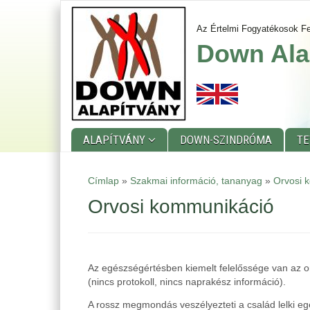
Ugrás
a
Az Értelmi Fogyatékosok Fe
tartalomra
Down Ala
ALAPÍTVÁNY
DOWN-SZINDRÓMA
T
Main
Címlap
»
Szakmai információ, tananyag
»
Orvosi 
menu
Orvosi kommunikáció
Az egészségértésben kiemelt felelőssége van az o
(nincs protokoll, nincs naprakész információ).
A rossz megmondás veszélyezteti a család lelki eg