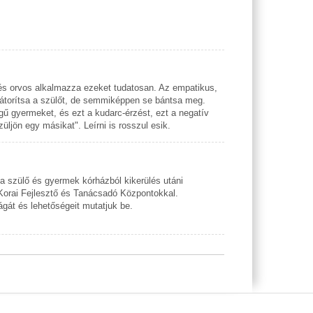
s orvos alkalmazza ezeket tudatosan. Az empatikus,
bátorítsa a szülőt, de semmiképpen se bántsa meg.
ű gyermeket, és ezt a kudarc-érzést, ezt a negatív
üljön egy másikat". Leírni is rosszul esik.
a szülő és gyermek kórházból kikerülés utáni
 Korai Fejlesztő és Tanácsadó Központokkal.
át és lehetőségeit mutatjuk be.