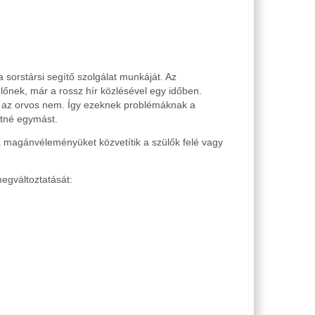
sorstársi segítő szolgálat munkáját. Az
lőnek, már a rossz hír közlésével egy időben.
ire az orvos nem. Így ezeknek problémáknak a
hetné egymást.
 a magánvéleményüket közvetítik a szülők felé vagy
megváltoztatását: