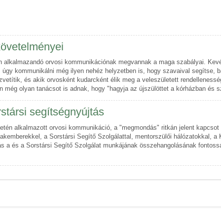
követelményei
tén alkalmazandó orvosi kommunikációnak megvannak a maga szabályai. Kevé
s úgy kommunikálni még ilyen nehéz helyzetben is, hogy szavaival segítse, 
títik, és akik orvosként kudarcként élik meg a veleszületett rendellenesség
an még olyan tanácsot is adnak, hogy "hagyja az újszülöttet a kórházban és sz
társi segítségnyújtás
etén alkalmazott orvosi kommunikáció, a "megmondás" ritkán jelent kapcsot 
zakemberekkel, a Sorstársi Segítő Szolgálattal, mentorszülői hálózatokkal, a
a és a Sorstársi Segítő Szolgálat munkájának összehangolásának fontosság