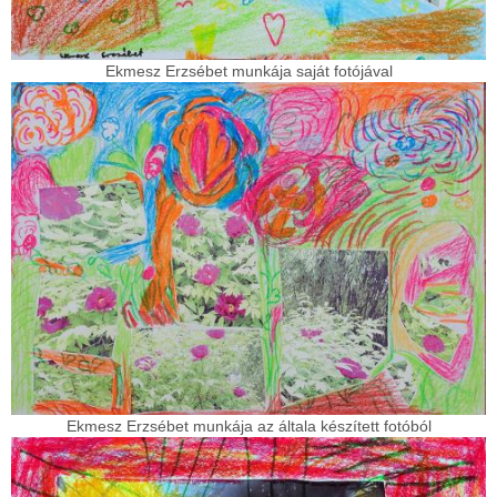
Ekmesz Erzsébet munkája saját fotójával
Ekmesz Erzsébet munkája az általa készített fotóból