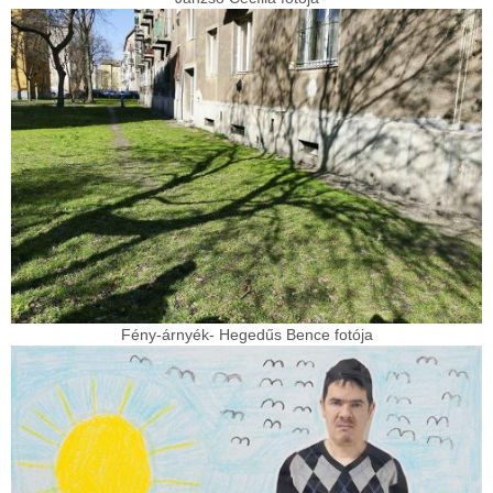
Fény-árnyék- Hegedűs Bence fotója