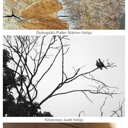
Dobogókő-Paller Márton fotója
Kövecses Judit fotója