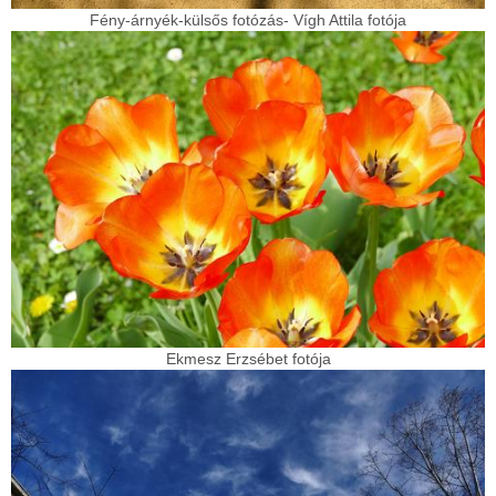
Fény-árnyék-külsős fotózás- Vígh Attila fotója
Ekmesz Erzsébet fotója