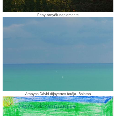
Fény-árnyék-naplemente
Aranyos Dávid díjnyertes fotója- Balaton