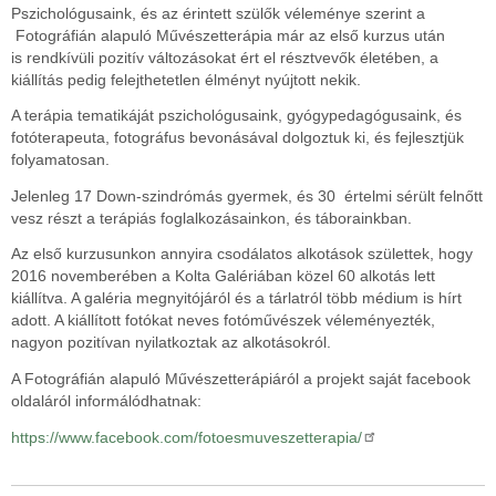
Pszichológusaink, és az érintett szülők véleménye szerint a
Fotográfián alapuló Művészetterápia már az első kurzus után
is rendkívüli pozitív változásokat ért el résztvevők életében, a
kiállítás pedig felejthetetlen élményt nyújtott nekik.
A terápia tematikáját pszichológusaink, gyógypedagógusaink, és
fotóterapeuta, fotográfus bevonásával dolgoztuk ki, és fejlesztjük
folyamatosan.
Jelenleg 17 Down-szindrómás gyermek, és 30 értelmi sérült felnőtt
vesz részt a terápiás foglalkozásainkon, és táborainkban.
Az első kurzusunkon annyira csodálatos alkotások születtek, hogy
2016 novemberében a Kolta Galériában közel 60 alkotás lett
kiállítva. A galéria megnyitójáról és a tárlatról több médium is hírt
adott. A kiállított fotókat neves fotóművészek véleményezték,
nagyon pozitívan nyilatkoztak az alkotásokról.
A Fotográfián alapuló Művészetterápiáról a projekt saját facebook
oldaláról informálódhatnak:
https://www.facebook.com/fotoesmuveszetterapia/