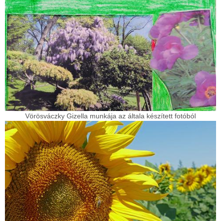
Vörösváczky Gizella munkája az általa készített fotóból