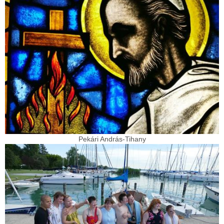
Pekári András-Tihany