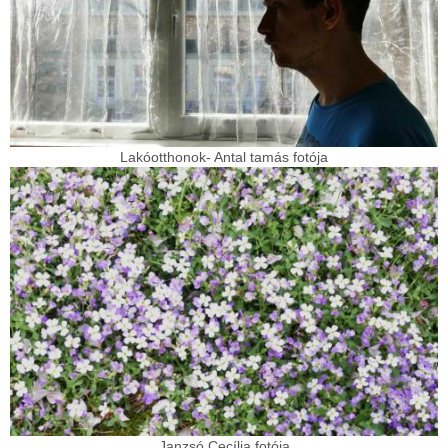
Lakóotthonok- Antal tamás fotója
Janzsó Cecília fotója