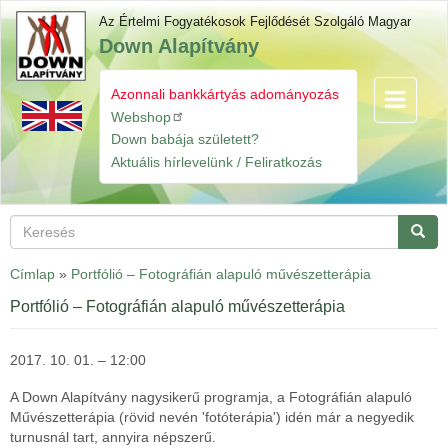
Ugrás
Az Értelmi Fogyatékosok Fejlődését Szolgáló Magyar
a
Down Alapítvány
tartalomra
Azonnali bankkártyás adományozás
Navigáció
Gyorslinkek
átkapcsol
Webshop
Down babája született?
Aktuális hírlevelünk / Feliratkozás
Keresés
Keres
Címlap
»
Portfólió – Fotográfián alapuló művészetterápia
Portfólió – Fotográfián alapuló művészetterápia
2017. 10. 01. – 12:00
A Down Alapítvány nagysikerű programja, a Fotográfián alapuló
Művészetterápia (rövid nevén 'fotóterápia') idén már a negyedik
turnusnál tart, annyira népszerű.