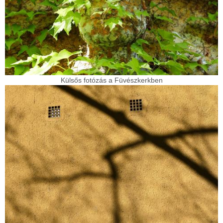
Külsős fotózás a Füvészkerkben