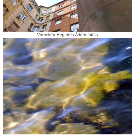
Városkép-Hegedős Ádám fotója