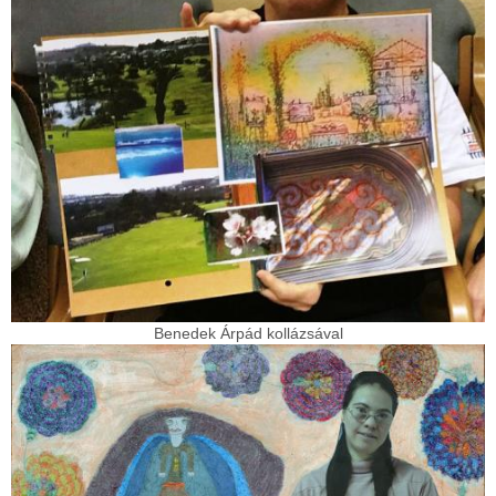
Benedek Árpád kollázsával