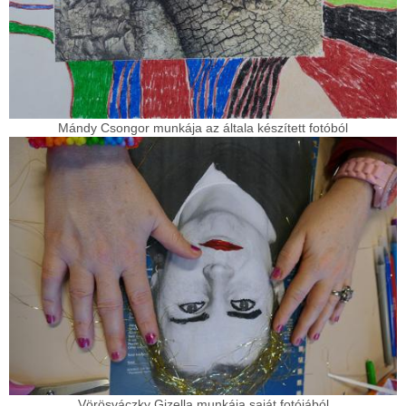
Mándy Csongor munkája az általa készített fotóból
Vörösváczky Gizella munkája saját fotójából