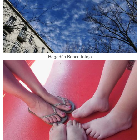
Hegedűs Bence fotója