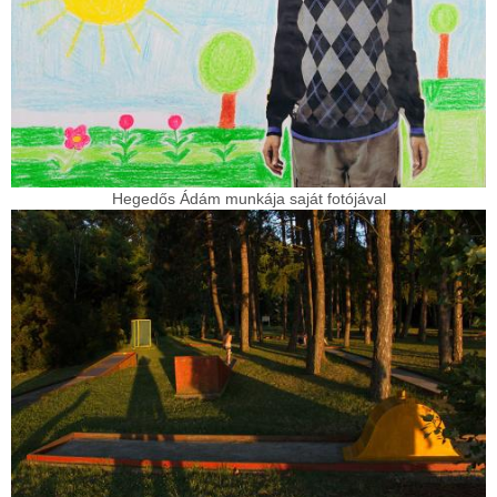
Hegedős Ádám munkája saját fotójával