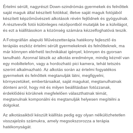
Értelmi sérült, nagyrészt Down-szindrómás gyermekek és felnőttek
saját maguk által készített fotókkal, illetve saját maguk fotójából
készített képzőművészeti alkotások révén fejlődnek és gyógyulnak.
A résztvevők fotói különleges nézőpontból mutatják be a külvilágot,
és ezt a kiállításokon a közönség számára kézzelfoghatóvá teszik.
A Fotográfián alapuló Művészetterápia hatékony fejlesztő és
terápiás eszköz értelmi sérült gyermekeknek és felnőtteknek, ma
már könnyen elérhető technikákat igényel, könnyen és gyorsan
tanulható. Azonnal látszik az alkotás eredménye, mindig kéznél van
egy mobiltelefon, vagy a hordozható pici kamera, tehát tetszés
szerint alkalmazható. Az alkotás során az értelmi fogyatékos
gyermekek és felnőttek megtanulják látni, megfigyelni,
környezetüket, embertársaikat, saját magukat, megtanulhatnak
dönteni arról, hogy mit és milyen beállításban fotózzanak,
érdeklődési körüknek megfelelően választhatnak témát,
megtanulnak komponálni és megtanulják helyesen megítélni a
dolgokat.
Az alkotásaikból készült kiállítás pedig egy olyan nélkülözhetetlen
visszajelzés számukra, amely megsokszorozza a terápia
hatékonyságát.