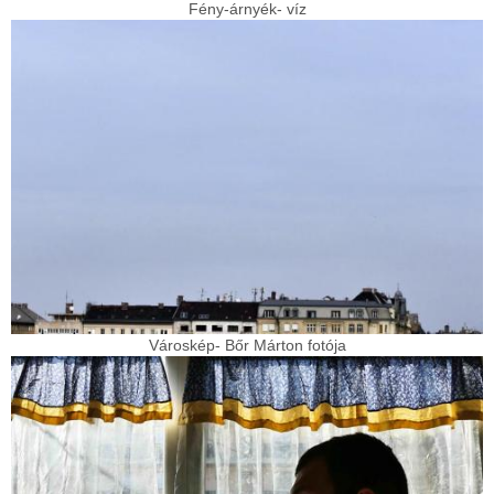
Fény-árnyék- víz
Városkép- Bőr Márton fotója