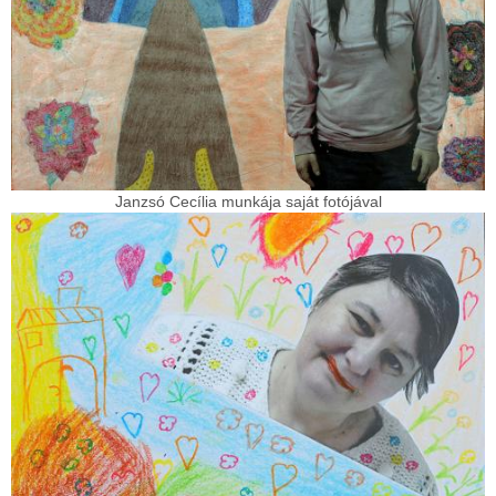
Janzsó Cecília munkája saját fotójával