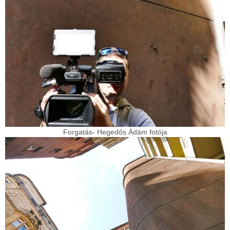
Forgatás- Hegedős Ádám fotója