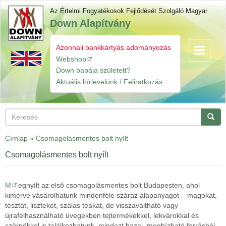
Ugrás
Az Értelmi Fogyatékosok Fejlődését Szolgáló Magyar
a
Down Alapítvány
tartalomra
Azonnali bankkártyás adományozás
Navigáció
Gyorslinkek
átkapcsol
Webshop
Down babája született?
Aktuális hírlevelünk / Feliratkozás
Keresés
Keres
Címlap
»
Csomagolásmentes bolt nyílt
Csomagolásmentes bolt nyílt
M
egnyílt az első csomagolásmentes bolt Budapesten, ahol
kimérve vásárolhatunk mindenféle száraz alapanyagot – magokat,
tésztát, liszteket, szálas teákat, de visszaváltható vagy
újrafelhasználható üvegekben tejtermékekkel, lekvárokkal és
szörpökkel is találkozhatunk, mindezt hazai, megbízható forrásból.