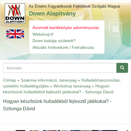
Ugrás
Az Értelmi Fogyatékosok Fejlődését Szolgáló Magyar
a
Down Alapítvány
tartalomra
Azonnali bankkártyás adományozás
Navigáció
Gyorslinkek
átkapcsol
Webshop
Down babája született?
Aktuális hírlevelünk / Feliratkozás
Keresés
Keres
Címlap
»
Szakmai információ, tananyag
»
Hulladékhasznosítás,
szelektív hulladékgyűjtés
»
Workshop tananyag
»
Hogyan
készítsünk hulladékból fejlesztő játékokat? - Sztrunga Dávid
Hogyan készítsünk hulladékból fejlesztő játékokat? -
Sztrunga Dávid