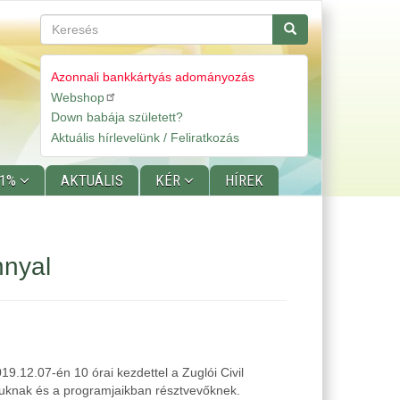
Keresés
Keresés
Azonnali bankkártyás adományozás
Webshop
Gyorslinkek
Down babája született?
Aktuális hírlevelünk / Feliratkozás
 1%
AKTUÁLIS
KÉR
HÍREK
nnyal
.12.07-én 10 órai kezdettel a Zuglói Civil
uknak és a programjaikban résztvevőknek.