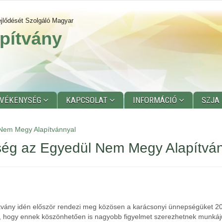
jlődését Szolgáló Magyar
pítvány
EVÉKENYSÉG
KAPCSOLAT
INFORMÁCIÓ
SZJA
Nem Megy Alapítvánnyal
ség az Egyedül Nem Megy Alapítvá
ány idén először rendezi meg közösen a karácsonyi ünnepségüket 2019
, hogy ennek köszönhetően is nagyobb figyelmet szerezhetnek munkáj