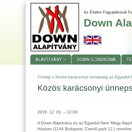
Ugrás
a
Az Értelmi Fogyatékosok Fe
tartalomra
Down Ala
ALAPÍTVÁNY
DOWN-SZINDRÓMA
T
Main
Címlap
»
Közös karácsonyi ünnepség az Egyedül 
menu
Közös karácsonyi ünnep
2019. 12. 01. – 12:00
A Down Alapítvány és az Egyedül Nem Megy Alapítv
Házban (1144 Budapest, Csertő park 12.) remélve