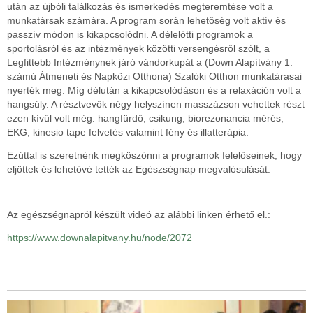
után az újbóli találkozás és ismerkedés megteremtése volt a
munkatársak számára. A program során lehetőség volt aktív és
passzív módon is kikapcsolódni. A délelőtti programok a
sportolásról és az intézmények közötti versengésről szólt, a
Legfittebb Intézménynek járó vándorkupát a (Down Alapítvány 1.
számú Átmeneti és Napközi Otthona) Szalóki Otthon munkatárasai
nyerték meg. Míg délután a kikapcsolódáson és a relaxáción volt a
hangsúly. A résztvevők négy helyszínen masszázson vehettek részt
ezen kívűl volt még: hangfürdő, csikung, biorezonancia mérés,
EKG, kinesio tape felvetés valamint fény és illatterápia.
Ezúttal is szeretnénk megköszönni a programok felelőseinek, hogy
eljöttek és lehetővé tették az Egészségnap megvalósulását.
Az egészségnapról készült videó az alábbi linken érhető el.:
https://www.downalapitvany.hu/node/2072