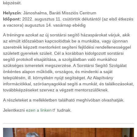
képzését.
Helyszín
: Jánoshalma, Baráti Missziós Centrum
Időpont:
2022. augusztus 11. csütörtök délutántól (az első étkezés
a vacsora) augusztus 14. vasárnap ebédig
A tréningre azokat az új sorstársi segítő házaspárokat várjuk, akik
az elmúlt időszakban kapcsolódtak be a munkába, vagy újonnan
szeretnék képzett mentorként segíteni fejlődési rendellenességgel
született gyerekek szüleit. Cél a korábban kidolgozott sorstársi
segítő protokoll elsajátítása, a szolgálatban való munkához
szükséges ismeretek megszerzése. A Sorstársi Segítő Szolgálat
önkéntes alapon működik, országos, és mindenki a saját
településén, ill. környékén nyújt segítséget. Az Alapítvány
információkkal, szóróanyagokkal segíti a munkát, és találkozásokat,
továbbképzéseket szervez a végzett mentorszülőknek.
A részleteket a mellékletben található meghívóban olvashatják.
Jelentkezni
ezen a linken
tudnak.