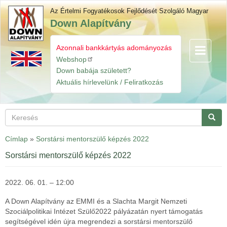
Ugrás
Az Értelmi Fogyatékosok Fejlődését Szolgáló Magyar
a
Down Alapítvány
tartalomra
Azonnali bankkártyás adományozás
Navigáció
Gyorslinkek
átkapcsol
Webshop
Down babája született?
Aktuális hírlevelünk / Feliratkozás
Keresés
Keres
Címlap
»
Sorstársi mentorszülő képzés 2022
Sorstársi mentorszülő képzés 2022
2022. 06. 01. – 12:00
A Down Alapítvány az EMMI és a Slachta Margit Nemzeti
Szociálpolitikai Intézet Szülő2022 pályázatán nyert támogatás
segítségével idén újra megrendezi a sorstársi mentorszülő