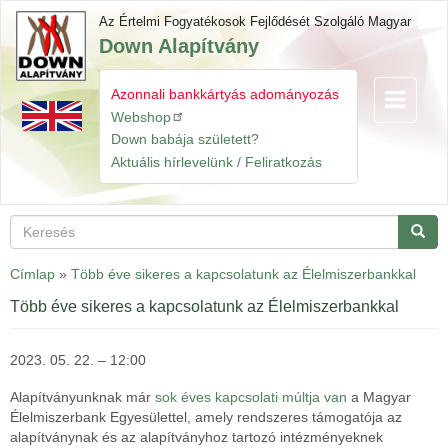
Ugrás
Az Értelmi Fogyatékosok Fejlődését Szolgáló Magyar
a
Down Alapítvány
tartalomra
Azonnali bankkártyás adományozás
Navigáció
Gyorslinkek
átkapcsol
Webshop
Down babája született?
Aktuális hírlevelünk / Feliratkozás
Keresés
Keres
Címlap
»
Több éve sikeres a kapcsolatunk az Élelmiszerbankkal
Több éve sikeres a kapcsolatunk az Élelmiszerbankkal
2023. 05. 22. – 12:00
Alapítványunknak már
sok éves kapcsolati múltja van
a Magyar
Élelmiszerbank Egyesülettel, amely rendszeres támogatója az
alapítványnak és az alapítványhoz tartozó intézményeknek