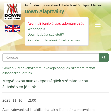
Ugrás
Az Értelmi Fogyatékosok Fejlődését Szolgáló Magyar
a
Down Alapítvány
tartalomra
Azonnali bankkártyás adományozás
Navigáció
Gyorslinkek
átkapcsol
Webshop
Down babája született?
Aktuális hírlevelünk / Feliratkozás
Keresés
Keres
Címlap
»
Megváltozott munkaképességűek számára tartott
állásbörzén jártunk
Megváltozott munkaképességűek számára tartott
állásbörzén jártunk
2023. 11. 10. – 12:00
Alapítványunkkal is találkozhattak a látogatók a megváltozott