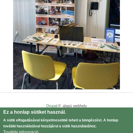
Drupal
alapú webhely
Ez a honlap sütiket használ.
Adatvédelmi tájékoztató
Lábléc
A sütik elfogadásával kényelmesebbé teheti a böngészést. A honlap
menü
Bejelentkezés
további használatával hozzájárul a sütik használatához.
User
További információ