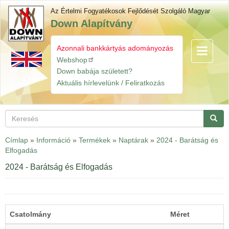
Ugrás
Az Értelmi Fogyatékosok Fejlődését Szolgáló Magyar
a
Down Alapítvány
tartalomra
Azonnali bankkártyás adományozás
Navigáció
Gyorslinkek
átkapcsol
Webshop
Down babája született?
Aktuális hírlevelünk / Feliratkozás
Keresés
Keres
Címlap
»
Információ
»
Termékek
»
Naptárak
»
2024 - Barátság és
Elfogadás
2024 - Barátság és Elfogadás
Csatolmány
Méret