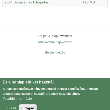
2024 Barátság és Elfogadás
3.25 MB
Drupal
alapú webhely
Adatvédelmi tájékoztató
Lábléc
menü
Bejelentkezés
User
menu
Ez a honlap sütiket használ.
A sütik elfogadásával kényelmesebbé teheti a böngészést. A honlap
további használatával hozzájárul a sütik használatához.
További információ
Elutasít
Elfogad