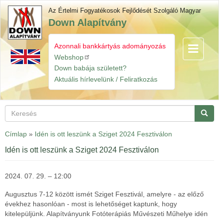
Ugrás
Az Értelmi Fogyatékosok Fejlődését Szolgáló Magyar
a
Down Alapítvány
tartalomra
Azonnali bankkártyás adományozás
Navigáció
Gyorslinkek
átkapcsol
Webshop
Down babája született?
Aktuális hírlevelünk / Feliratkozás
Keresés
Keres
Címlap
»
Idén is ott leszünk a Sziget 2024 Fesztiválon
Idén is ott leszünk a Sziget 2024 Fesztiválon
2024. 07. 29. – 12:00
Augusztus 7-12 között ismét Sziget Fesztivál, amelyre - az előző
évekhez hasonlóan - most is lehetőséget kaptunk, hogy
kitelepüljünk. Alapítványunk
Fotóterápiás Művészeti Műhelye idén