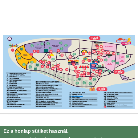
Drupal
alapú webhely
Ez a honlap sütiket használ.
Adatvédelmi tájékoztató
Lábléc