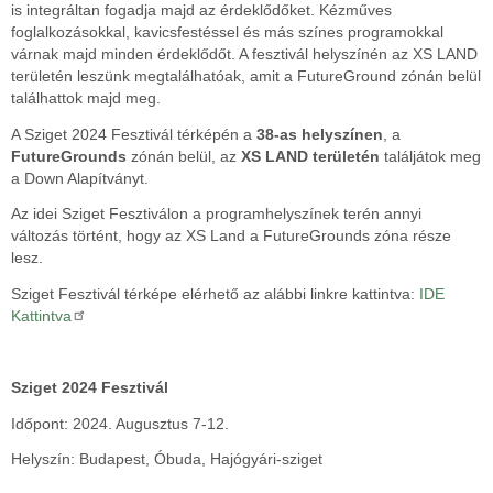
is integráltan fogadja majd az érdeklődőket. Kézműves
foglalkozásokkal, kavicsfestéssel és más színes programokkal
várnak majd minden érdeklődőt. A fesztivál helyszínén az XS LAND
területén leszünk megtalálhatóak, amit a FutureGround zónán belül
találhattok majd meg.
A Sziget 2024 Fesztivál térképén a
38-as helyszínen
, a
FutureGrounds
zónán belül, az
XS LAND területén
találjátok meg
a Down Alapítványt.
Az idei Sziget Fesztiválon a programhelyszínek terén annyi
változás történt, hogy az XS Land a FutureGrounds zóna része
lesz.
Sziget Fesztivál térképe elérhető az alábbi linkre kattintva:
IDE
Kattintva
Sziget 2024 Fesztivál
Időpont: 2024. Augusztus 7-12.
Helyszín: Budapest, Óbuda, Hajógyári-sziget