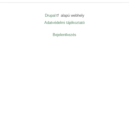
Drupal
alapú webhely
Adatvédelmi tájékoztató
Lábléc
menü
Bejelentkezés
User
menu