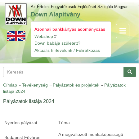
Ugrás
Az Értelmi Fogyatékosok Fejlődését Szolgáló Magyar
a
Down Alapítvány
tartalomra
Azonnali bankkártyás adományozás
Navigáció
Gyorslinkek
átkapcsol
Webshop
Down babája született?
Aktuális hírlevelünk / Feliratkozás
Keresés
Keres
Címlap
»
Tevékenység
»
Pályázatok és projektek
»
Pályázatok
listája 2024
Pályázatok listája 2024
Nyertes pályázat
Téma
A megváltozott munkaképességű
Budapest Főváros