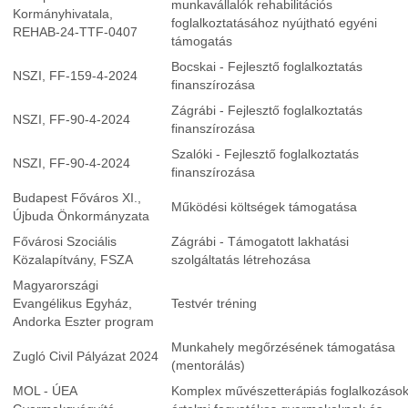
munkavállalók rehabilitációs
Kormányhivatala,
foglalkoztatásához nyújtható egyéni
REHAB-24-TTF-0407
támogatás
Bocskai - Fejlesztő foglalkoztatás
NSZI, FF-159-4-2024
finanszírozása
Zágrábi - Fejlesztő foglalkoztatás
NSZI, FF-90-4-2024
finanszírozása
Szalóki - Fejlesztő foglalkoztatás
NSZI, FF-90-4-2024
finanszírozása
Budapest Főváros XI.,
Működési költségek támogatása
Újbuda Önkormányzata
Fővárosi Szociális
Zágrábi - Támogatott lakhatási
Közalapítvány, FSZA
szolgáltatás létrehozása
Magyarországi
Evangélikus Egyház,
Testvér tréning
Andorka Eszter program
Munkahely megőrzésének támogatása
Zugló Civil Pályázat 2024
(mentorálás)
MOL - ÚEA
Komplex művészetterápiás foglalkozáso