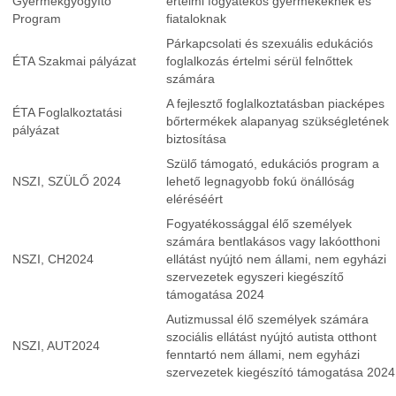
Gyermekgyógyító
értelmi fogyatékos gyermekeknek és
Program
fiataloknak
Párkapcsolati és szexuális edukációs
ÉTA Szakmai pályázat
foglalkozás értelmi sérül felnőttek
számára
A fejlesztő foglalkoztatásban piacképes
ÉTA Foglalkoztatási
bőrtermékek alapanyag szükségletének
pályázat
biztosítása
Szülő támogató, edukációs program a
NSZI, SZÜLŐ 2024
lehető legnagyobb fokú önállóság
eléréséért
Fogyatékossággal élő személyek
számára bentlakásos vagy lakóotthoni
NSZI, CH2024
ellátást nyújtó nem állami, nem egyházi
szervezetek egyszeri kiegészítő
támogatása 2024
Autizmussal élő személyek számára
szociális ellátást nyújtó autista otthont
NSZI, AUT2024
fenntartó nem állami, nem egyházi
szervezetek kiegészító támogatása 2024