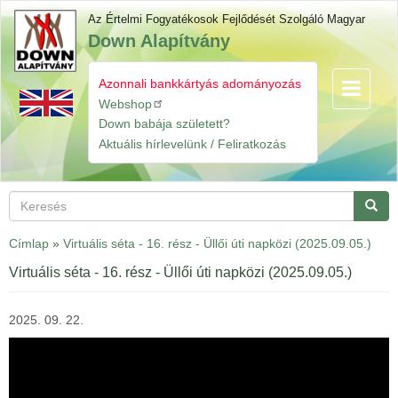
Ugrás
Az Értelmi Fogyatékosok Fejlődését Szolgáló Magyar
a
Down Alapítvány
tartalomra
Azonnali bankkártyás adományozás
Navigáció
Gyorslinkek
átkapcsol
Webshop
Down babája született?
Aktuális hírlevelünk / Feliratkozás
Keresés
Keres
Címlap
»
Virtuális séta - 16. rész - Üllői úti napközi (2025.09.05.)
Virtuális séta - 16. rész - Üllői úti napközi (2025.09.05.)
2025. 09. 22.