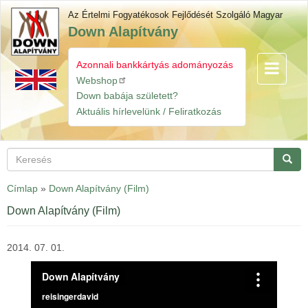
Ugrás
Az Értelmi Fogyatékosok Fejlődését Szolgáló Magyar
a
Down Alapítvány
tartalomra
Azonnali bankkártyás adományozás
Navigáció
Gyorslinkek
átkapcsol
Webshop
Down babája született?
Aktuális hírlevelünk / Feliratkozás
Keresés
Keres
Címlap
»
Down Alapítvány (Film)
Down Alapítvány (Film)
2014. 07. 01.