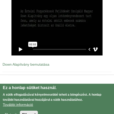
Down Alapítvány bemutatása
Drupal
alapú webhely
Ez a honlap sütiket használ.
Adatvédelmi tájékoztató
Lábléc
A sütik elfogadásával kényelmesebbé teheti a böngészést. A honlap
további használatával hozzájárul a sütik használatához.
menü
Bejelentkezés
User
További információ
menu