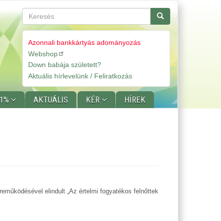
Keresés
Keresés
Azonnali bankkártyás adományozás
Webshop
Gyorslinkek
Down babája született?
Aktuális hírlevelünk / Feliratkozás
 1%
AKTUÁLIS
KÉR
HÍREK
reműködésével elindult
„Az értelmi fogyatékos felnőttek