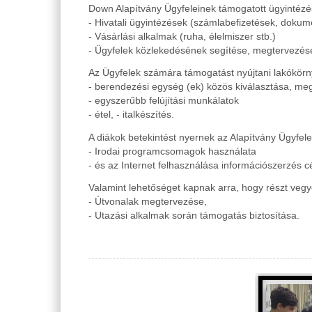
Down Alapítvány Ügyfeleinek támogatott ügyintézés
- Hivatali ügyintézések (számlabefizetések, doku
- Vásárlási alkalmak (ruha, élelmiszer stb.)
- Ügyfelek közlekedésének segítése, megtervezés
Az Ügyfelek számára támogatást nyújtani lakókörn
- berendezési egység (ek) közös kiválasztása, me
- egyszerűbb felújítási munkálatok
- étel, - italkészítés.
A diákok betekintést nyernek az Alapítvány Ügyfele
- Irodai programcsomagok használata
- és az Internet felhasználása információszerzés cé
Valamint lehetőséget kapnak arra, hogy részt veg
- Útvonalak megtervezése,
- Utazási alkalmak során támogatás biztosítása.