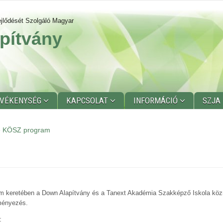
jlődését Szolgáló Magyar
pítvány
EVÉKENYSÉG
KAPCSOLAT
INFORMÁCIÓ
SZJA
»
KÖSZ program
am keretében a Down Alapítvány és a Tanext Akadémia Szakképző Iskola köz
eményezés.
: