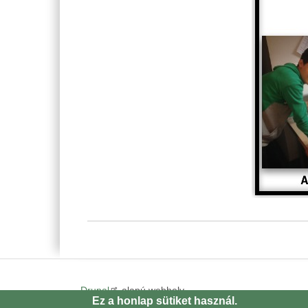
Drupal
alapú webhely
Ez a honlap sütiket használ.