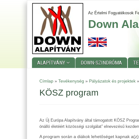
Ugrás
a
Az Értelmi Fogyatékosok Fe
tartalomra
Down Ala
ALAPÍTVÁNY
DOWN-SZINDRÓMA
T
Main
Címlap
»
Tevékenység
»
Pályázatok és projektek
menu
KÖSZ program
Az Új Európa Alapítvány által támogatott KÖSZ Progr
önálló életéért közösségi szolgálat” elnevezésű kezd
A program során a diákok lehetőséget kapnak a(z)