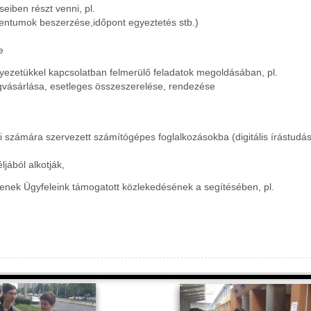
eiben részt venni, pl.
mentumok beszerzése,időpont egyeztetés stb.)
e
yezetükkel kapcsolatban felmerülő feladatok megoldásában, pl.
gvásárlása, esetleges összeszerelése, rendezése
i számára szervezett számítógépes foglalkozásokba (digitális írástudás 
ljából alkotják,
yenek Ügyfeleink támogatott közlekedésének a segítésében, pl.