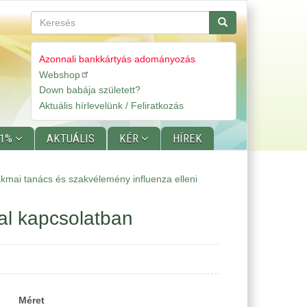
Keresés
Keresés
Azonnali bankkártyás adományozás
Webshop
Gyorslinkek
Down babája született?
Aktuális hírlevelünk / Feliratkozás
 1%
AKTUÁLIS
KÉR
HÍREK
kmai tanács és szakvélemény influenza elleni
al kapcsolatban
Méret