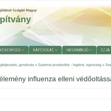
jlődését Szolgáló Magyar
pítvány
EVÉKENYSÉG
KAPCSOLAT
INFORMÁCIÓ
SZJA
gfejlesztés, gondozás
»
Szakmai protokollok - higiéné, egészség
»
Sza
lemény influenza elleni védőoltáss