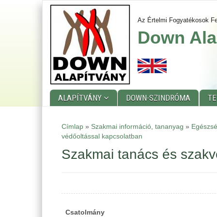
Ugrás
a
Az Értelmi Fogyatékosok Fe
tartalomra
Down Ala
ALAPÍTVÁNY
DOWN-SZINDRÓMA
T
Main
Címlap
»
Szakmai információ, tananyag
»
Egészsé
védőoltással kapcsolatban
menu
Szakmai tanács és szakvé
Csatolmány