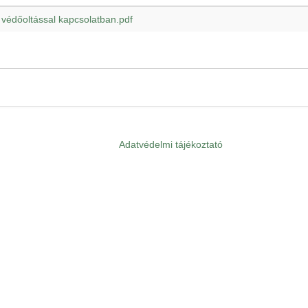
 védőoltással kapcsolatban.pdf
Adatvédelmi tájékoztató
Lábléc
menü