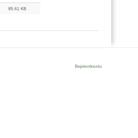
85.61 KB
Bejelentkezés
User
menu