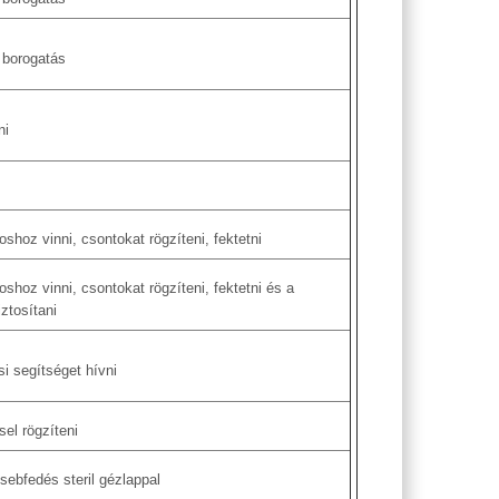
 borogatás
ni
shoz vinni, csontokat rögzíteni, fektetni
shoz vinni, csontokat rögzíteni, fektetni és a
iztosítani
si segítséget hívni
sel rögzíteni
sebfedés steril gézlappal