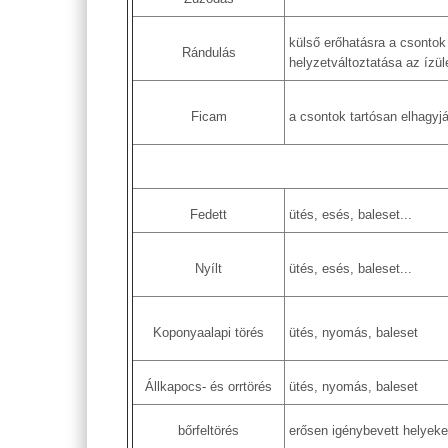
külső erőhatásra a csontok 
Rándulás
helyzetváltoztatása az ízül
Ficam
a csontok tartósan elhagyjá
Fedett
ütés, esés, baleset...
Nyílt
ütés, esés, baleset...
Koponyaalapi törés
ütés, nyomás, baleset
Állkapocs- és orrtörés
ütés, nyomás, baleset
bőrfeltörés
erősen igénybevett helyeke