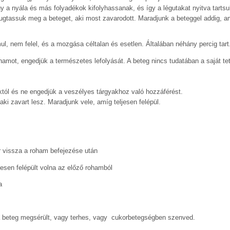
y a nyála és más folyadékok kifolyhassanak, és így a légutakat nyitva tartsu
gtassuk meg a beteget, aki most zavarodott. Maradjunk a beteggel addig, am
l, nem felel, és a mozgása céltalan és esetlen. Általában néhány percig tar
hamot, engedjük a természetes lefolyását. A beteg nincs tudatában a saját tet
tól és ne engedjük a veszélyes tárgyakhoz való hozzáférést.
i zavart lesz. Maradjunk vele, amíg teljesen felépül.
r vissza a roham befejezése után
jesen felépült volna az előző rohamból
a
a beteg megsérült, vagy terhes, vagy cukorbetegségben szenved.