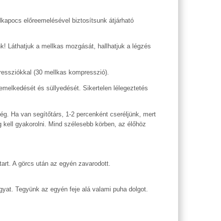
 álkapocs előreemelésével biztosítsunk átjárható
k! Láthatjuk a mellkas mozgását, hallhatjuk a légzés
ressziókkal (30 mellkas kompresszió).
 emelkedését és süllyedését. Sikertelen lélegeztetés
g. Ha van segítőtárs, 1-2 percenként cseréljünk, mert
g kell gyakorolni. Mind szélesebb körben, az élőhöz
tart. A görcs után az egyén zavarodott.
gyat. Tegyünk az egyén feje alá valami puha dolgot.