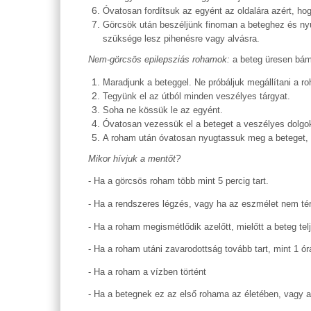
Óvatosan fordítsuk az egyént az oldalára azért, hog
Görcsök után beszéljünk finoman a beteghez és nyu
szüksége lesz pihenésre vagy alvásra.
Nem-görcsös epilepsziás rohamok:
a beteg üresen bámu
Maradjunk a beteggel. Ne próbáljuk megállítani a ro
Tegyünk el az útból minden veszélyes tárgyat.
Soha ne kössük le az egyént.
Óvatosan vezessük el a beteget a veszélyes dolgok
A roham után óvatosan nyugtassuk meg a beteget, ak
Mikor hívjuk a mentőt?
- Ha a görcsös roham több mint 5 percig tart.
- Ha a rendszeres légzés, vagy ha az eszmélet nem té
- Ha a roham megismétlődik azelőtt, mielőtt a beteg tel
- Ha a roham utáni zavarodottság tovább tart, mint 1 ór
- Ha a roham a vízben történt
- Ha a betegnek ez az első rohama az életében, vagy 