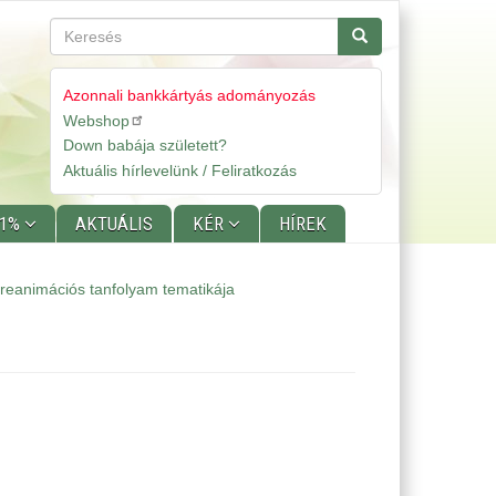
Keresés
Keresés
Azonnali bankkártyás adományozás
Webshop
Gyorslinkek
Down babája született?
Aktuális hírlevelünk / Feliratkozás
 1%
AKTUÁLIS
KÉR
HÍREK
 reanimációs tanfolyam tematikája