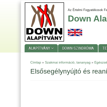
Ugrás
a
Az Értelmi Fogyatékosok Fe
tartalomra
Down Ala
ALAPÍTVÁNY
DOWN-SZINDRÓMA
T
Main
Címlap
»
Szakmai információ, tananyag
»
Egészsé
menu
Elsősegélynyújtó és rean