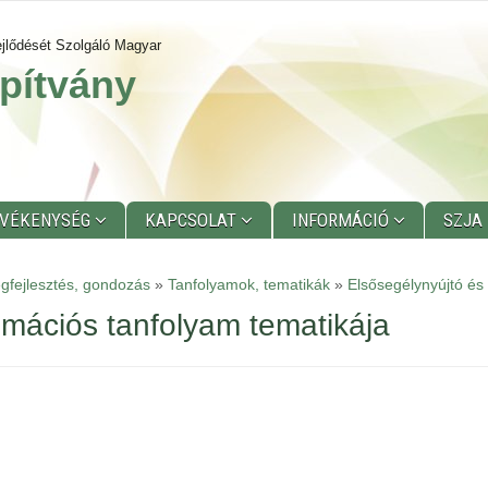
jlődését Szolgáló Magyar
pítvány
EVÉKENYSÉG
KAPCSOLAT
INFORMÁCIÓ
SZJA
gfejlesztés, gondozás
»
Tanfolyamok, tematikák
»
Elsősegélynyújtó és
imációs tanfolyam tematikája