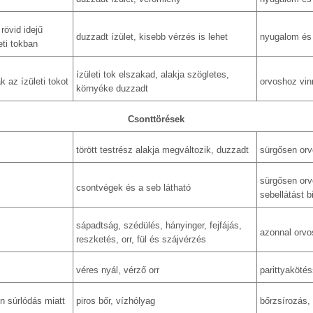
rövid idejű
duzzadt ízület, kisebb vérzés is lehet
nyugalom és
eti tokban
ízületi tok elszakad, alakja szögletes,
k az ízületi tokot
orvoshoz vin
környéke duzzadt
Csonttörések
törött testrész alakja megváltozik, duzzadt
sürgősen orvo
sürgősen orvo
csontvégek és a seb látható
sebellátást b
sápadtság, szédülés, hányinger, fejfájás,
azonnal orvo
reszketés, orr, fül és szájvérzés
véres nyál, vérző orr
parittyakötés
n súrlódás miatt
piros bőr, vízhólyag
bőrzsírozás, 