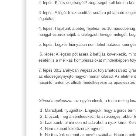
2. lépés: Kiálts segítségért! Segítséget kell kérni a k
3. lépés: A légút felszabadítás során a jól látható ide
légutakat.
4. lépés: Hajoljunk a beteg fejéhez, és 10 másodperci
hangját és érezhetjük a kilélegzett levegő melegét. Leg
5. lépés: Légzés hiányában nem lehet hatásos keringés
6. lépés: A légzés pótlására 2 befújás következik, min
esetén is a mellkas kompressziókat mindenképpen folyt
7. lépés 30:2 arányban végezzük folyamatosan az újraé
az elsősegélynyújtó nagyon hamar kifárad. Az életmenté
hasonló fantomok állnak rendelkezésre az újraélesztés 
Görcsös epilepszia:
az egyén elesik, a teste meleg lesz
Maradjunk nyugodtak. Engedjük, hogy a görcs termés
Előzzük meg a sérüléseket. Ha szükséges, akkor fek
Lazítsunk fel minden ruhadarabot a nyak körül. Kere
Nem szabad lekötözni az egyént.
Ne tegyünk semmit az egyén szájába. Habár a beteg