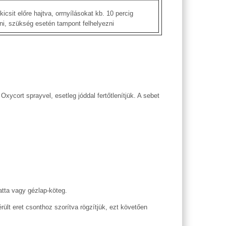
 kicsit előre hajtva, orrnyílásokat kb. 10 percig
ni, szükség esetén tampont felhelyezni
Oxycort sprayvel, esetleg jóddal fertőtlenítjük. A sebet
atta vagy gézlap-köteg.
ült eret csonthoz szorítva rögzítjük, ezt követően