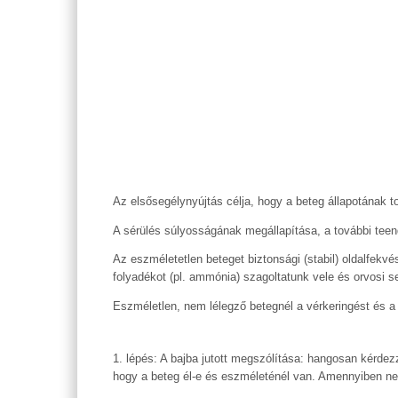
Az elsősegélynyújtás célja, hogy a beteg állapotának 
A sérülés súlyosságának megállapítása, a további tee
Az eszméletetlen beteget biztonsági (stabil) oldalfekvés
folyadékot (pl. ammónia) szagoltatunk vele és orvosi s
Eszméletlen, nem lélegző betegnél a vérkeringést és a l
1. lépés: A bajba jutott megszólítása: hangosan kérde
hogy a beteg él-e és eszméleténél van. Amennyiben n