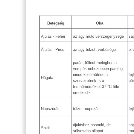
Betegség
Oka
Ájulás - Fehér
az agy múló vérszegénysége
sá
Ájulás - Piros
az agy túlzott vérbősége
pir
párás, fülledt melegben a
verejték nehezebben párolog,
nincs kellő hűtése a
fej
Hőguta
szervezetnek, s a
bőr
testhőmérséklet 37 °C fölé
emelkedik
Napszúrás
túlzott napozás
fej
ájuláshoz hasonló, de
sá
Sokk
súlyosabb állapot
ma