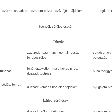
omszürke, sápadt arc, szapora pulzus, szívtájéki fájdalom
sürgősen o
Teendők sérülés esetén
Tünetei
zavarodottság, hányinger, álmosság,
sürgősen orvo
félrebeszélés
borogatás
fehér érzéketlen, majd kékes-piros,
 ruházat
puha ronggyal
duzzadt testrész
sípődés, tompa
duzzadt vöröses bőr, éles fájdalom
nyugalom biz
Ízületi sérülések
duzzadt ízület, vérömleny
nyugalom és