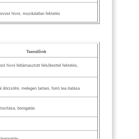
rvost hívni, mozdulatlan fektetés
Teendőink
st hívni feltámasztott felsőtesttel fektetés,
 dörzsölni, melegen tartani, forró tea itatása
tosítása, borogatás
 borogatás