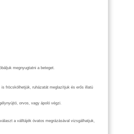
óbáljuk megnyugtatni a beteget.
is fröcskölhetjük, ruházatát meglazítjuk és erős illatú
gélynyújtó, orvos, vagy ápoló végzi.
választ a válltájék óvatos megrázásával vizsgálhatjuk,