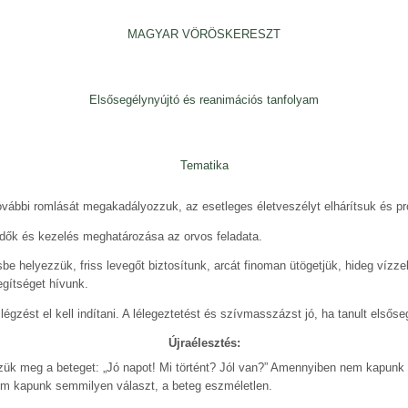
MAGYAR VÖRÖSKERESZT
Elsősegélynyújtó és reanimációs tanfolyam
Tematika
további romlását megakadályozzuk, az esetleges életveszélyt elhárítsuk és pr
ndők és kezelés meghatározása az orvos feladata.
be helyezzük, friss levegőt biztosítunk, arcát finoman ütögetjük, hideg vízzel 
egítséget hívunk.
égzést el kell indítani. A lélegeztetést és szívmasszázst jó, ha tanult elsőse
Újraélesztés:
zzük meg a beteget: „Jó napot! Mi történt? Jól van?” Amennyiben nem kapunk 
em kapunk semmilyen választ, a beteg eszméletlen.