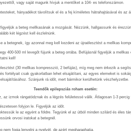
örnyezettől, vagy saját magunk hívjuk a mentőket a 104- es telefonszámon.
gentesteket, hányadékot távolítsuk el és a fej kíméletes hátrahajtásával és az
g figyeljük a beteg mellkasának a mozgását. Nézzünk, hallgassunk és érezzün
alább két légzést kell észlelnünk.
e a betegnek, így azonnal meg kell kezdeni az újraélesztést a mellkas komp
tegy 400-500 ml levegőt fújunk a beteg orrába. Befújásnál figyeljük a mellkas
atni kell!
lesztést (30 mellkas kompresszió, 2 befújás), míg meg nem érkezik a segítsé
s fortélyait csak gyakorlatban lehet elsajátítani, az egyes elemeket is sokái
elsajátításához. Szánjunk rá időt, mert bármikor kerülhetünk vészhelyzetbe.
Teendők epilepsziás roham esetén:
, az izmok rángatódznak és a légzés felületessé válik. Átlagosan 1-3 percig 
zetesen folyjon le. Figyeljük az időt.
tessük le az egyént a földre. Tegyünk el az útból minden szilárd és éles tár
ssünk orvosi iratokat a betegnél.
 nem fogja lenyelni a nyelvét, de azért megharaphatja.