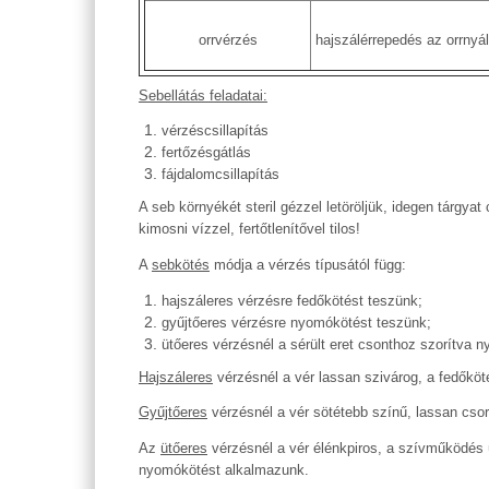
orrvérzés
hajszálérrepedés az orrnyá
Sebellátás feladatai:
vérzéscsillapítás
fertőzésgátlás
fájdalomcsillapítás
A seb környékét steril gézzel letöröljük, idegen tárgyat
kimosni vízzel, fertőtlenítővel tilos!
A
sebkötés
módja a vérzés típusától függ:
hajszáleres vérzésre fedőkötést teszünk;
gyűjtőeres vérzésre nyomókötést teszünk;
ütőeres vérzésnél a sérült eret csonthoz szorítva 
Hajszáleres
vérzésnél a vér lassan szivárog, a fedőkötés
Gyűjtőeres
vérzésnél a vér sötétebb színű, lassan csor
Az
ütőeres
vérzésnél a vér élénkpiros, a szívműködés ü
nyomókötést alkalmazunk.