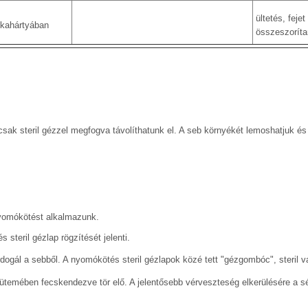
ültetés, fejet
lkahártyában
összeszoríta
 csak steril gézzel megfogva távolíthatunk el. A seb környékét lemoshatjuk és 
nyomókötést alkalmazunk.
 steril gézlap rögzítését jelenti.
dogál a sebből. A nyomókötés steril gézlapok közé tett "gézgombóc", steril v
temében fecskendezve tör elő. A jelentősebb vérveszteség elkerülésére a sér