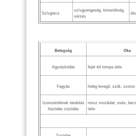
szívgyengeség, kimerültség,
Szívgörcs
ól
vérzés
Betegség
Oka
Agyrázkódás
fejet ért tompa ütés
Fagyás
hideg levegő, szűk, szoros
Izomsérülések rándulás
rossz mozdulat, esés, bec
húzódás zúzódás
ütés
Zúzódás