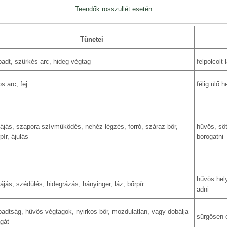
Teendők rosszullét esetén
Tünetei
padt, szürkés arc, hideg végtag
felpolcolt 
os arc, fej
félig ülő 
fájás, szapora szívműködés, nehéz légzés, forró, száraz bőr,
hűvös, söt
pír, ájulás
borogatni
hűvös helyr
fájás, szédülés, hidegrázás, hányinger, láz, bőrpír
adni
padtság, hűvös végtagok, nyirkos bőr, mozdulatlan, vagy dobálja
sürgősen 
gát