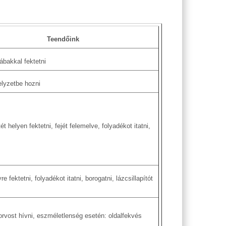
Teendőink
lábakkal fektetni
helyzetbe hozni
ét helyen fektetni, fejét felemelve, folyadékot itatni,
e fektetni, folyadékot itatni, borogatni, lázcsillapítót
orvost hívni, eszméletlenség esetén: oldalfekvés