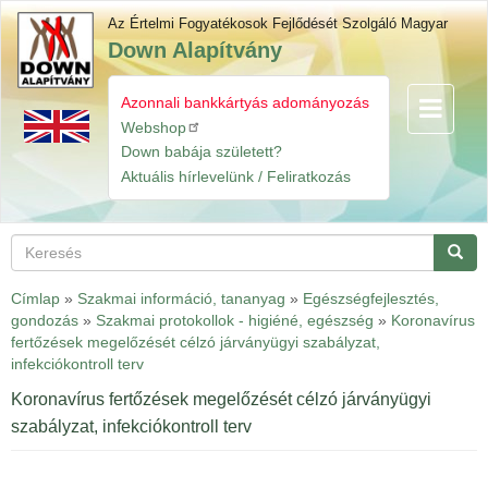
Ugrás
Az Értelmi Fogyatékosok Fejlődését Szolgáló Magyar
a
Down Alapítvány
tartalomra
Azonnali bankkártyás adományozás
Navigáció
Gyorslinkek
átkapcsol
Webshop
Down babája született?
Aktuális hírlevelünk / Feliratkozás
Keresés
Keres
Címlap
»
Szakmai információ, tananyag
»
Egészségfejlesztés,
gondozás
»
Szakmai protokollok - higiéné, egészség
»
Koronavírus
fertőzések megelőzését célzó járványügyi szabályzat,
infekciókontroll terv
Koronavírus fertőzések megelőzését célzó járványügyi
szabályzat, infekciókontroll terv