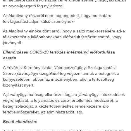
érintettekről csak a kórházban erre kijelölt személy, leggyakrabban
az orvos-igazgató fog nyilatkozni.
Az Alapítvány részéről nem megengedett, hogy munkatárs
felvilágosítást adjon külső személynek.
Az Alapítvány elnöke dönt arról, hogy a sajtó megkeresésére ad-e
tájékoztatást a lakóotthonokban előfordult fertőzött esetről, vagy
járványról.
Ellenőrzések COVID-19 fertőzés intézményi előfordulása
esetén
A Fővárosi Kormányhivatal Népegészségügyi Szakigazgatási
Szerve
járványügyi vizsgálatot
fog végezni annak a betegnek a
környezetében, abban az intézményben, ahol a fertőzöttség
bizonyítást nyert.
A járványügyi hatóság ellenőrizni fogja a járványügyi intézkedések
végrehajtását, a folyamatos és záró-fertőtlenítés módszerét, a
beteg izolációját, a kézfertőtlenítéshez rendelkezésre álló
fertőtlenítőszereket, az adminisztrációt, stb.
Belső ellenőrzés: