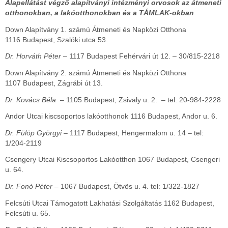
Alapellátást végző alapítványi intézményi orvosok az átmeneti
otthonokban, a lakóotthonokban és a TÁMLAK-okban
Down Alapítvány 1. számú Átmeneti és Napközi Otthona
1116 Budapest, Szalóki utca 53.
Dr. Horváth Péter
– 1117 Budapest Fehérvári út 12. – 30/815-2218
Down Alapítvány 2. számú Átmeneti és Napközi Otthona
1107 Budapest, Zágrábi út 13.
Dr. Kovács Béla
– 1105 Budapest, Zsivaly u. 2. – tel: 20-984-2228
Andor Utcai kiscsoportos lakóotthonok 1116 Budapest, Andor u. 6.
Dr. Fülöp Györgyi
– 1117 Budapest, Hengermalom u. 14 – tel:
1/204-2119
Csengery Utcai Kiscsoportos Lakóotthon 1067 Budapest, Csengeri
u. 64.
Dr. Fonó Péter
– 1067 Budapest, Ötvös u. 4. tel: 1/322-1827
Felcsúti Utcai Támogatott Lakhatási Szolgáltatás 1162 Budapest,
Felcsúti u. 65.