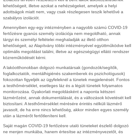
lehetőségeit, illetve azokat a nehézségeket, amelyek a helyi
adottságok miatt nem, vagy csak részlegesen teszik lehetővé a
szabályos izolációt.
Amennyiben egy-egy intézményben a nagyobb számú COVID-19
fertőzésre gyanús személy izolációja nem megoldható, annak
tárgyi és személyi feltételei meghaladják az illető otthon
lehetőségeit, az Alapítvány többi intézményével együttműködve kell
optimális megoldást találni, illetve az egészségügyi ellátó rendszer
közreműködését kérni.
A lakóotthonokban dolgozó munkatársak (gondozók/segítők,
foglalkoztatók, mentálhigiénés szakemberek és pszichológusok)
fokozottan figyeljék az ügyfeleknél a tünetek megjelenését. Fontos
a testhőmérséklet, esetleges láz és a légúti tünetek folyamatos
monitorozása. Gyakorlati megoldásként a naponta kétszeri
lázmérőzést, annak dokumentálását, és a változások követését kell
biztosítani. A testhőmérséklet mérésére érintés nélküli lázmérő
javasolt, de ha erre nincs lehetőség, akkor minden egyes személy
után a lázmérőt fertőtleníteni kell.
Saját magán COVID-19 fertőzésre utaló tüneteket észlelő dolgozó
ne menjen munkába, hanem értesítse az intézményvezetőt, és