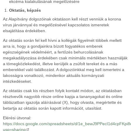
ekcéma kialakulásának megelőzésére
Oktatás, képzés
Az Alapítvány dolgozóinak oktatáson kell részt venniük a korona
vírus járvánnyal és megelőzésével kapcsolatos ismeretek
elsajátítása érdekében.
Az oktatás során fel kell hívni a kollégák figyelmét többek mellett
arra is, hogy a gondjainkra bízott fogyatékos emberek
egészségének védelméért, a fertőzés behurcolásának
megakadályozása érdekében csak minimális mértékben használják
a tömegközlekedést, illetve kerüljék a zsúfolt tereket és a más
emberekkel való találkozást. A dolgozóinkkal meg kell ismertetni a
lakosságra vonatkozó, mindenkor aktuális kormányzati
intézkedéseket.
Az oktatás csak kis részben folyik kontakt módon, az oktatásban
résztvevők nagyobb része online kapja a tananyagokat és online
táblázatban igazolja aláírásával (X), hogy olvasta, megértette és
betartja az oktatás során kapott információt, utasítást.
Elérési útvonal:
https://docs.google.com/spreadsheets/d/1e_bewJ9PPecI1d4cpFKpi
usp=sharing