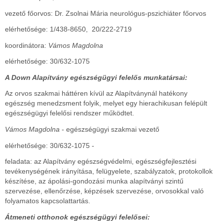
vezető főorvos: Dr. Zsolnai Mária neurológus-pszichiáter főorvos
elérhetősége: 1/438-8650, 20/222-2719
koordinátora:
Vámos Magdolna
elérhetősége: 30/632-1075
A Down Alapítvány egészségügyi felelős munkatársai:
Az orvos szakmai háttéren kívül az Alapítványnál hatékony
egészség menedzsment folyik, melyet egy hierachikusan felépült
egészségügyi felelősi rendszer működtet.
Vámos Magdolna
- egészségügyi szakmai vezető
elérhetősége: 30/632-1075 -
feladata: az Alapítvány egészségvédelmi, egészségfejlesztési
tevékenységének irányítása, felügyelete, szabályzatok, protokollok
készítése, az ápolási-gondozási munka alapítványi szintű
szervezése, ellenőrzése, képzések szervezése, orvosokkal való
folyamatos kapcsolattartás.
Átmeneti otthonok egészségügyi felelősei: