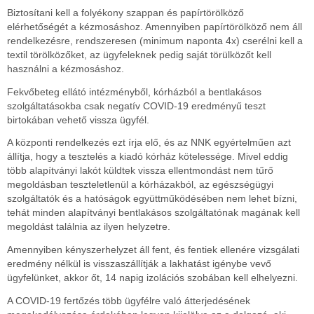
Biztosítani kell a folyékony szappan és papírtörölköző
elérhetőségét a kézmosáshoz. Amennyiben papírtörölköző nem áll
rendelkezésre, rendszeresen (minimum naponta 4x) cserélni kell a
textil törölközőket, az ügyfeleknek pedig saját törülközőt kell
használni a kézmosáshoz.
Fekvőbeteg ellátó intézményből, kórházból a bentlakásos
szolgáltatásokba csak negatív COVID-19 eredményű teszt
birtokában vehető vissza ügyfél.
A központi rendelkezés ezt írja elő, és az NNK egyértelműen azt
állítja, hogy a tesztelés a kiadó kórház kötelessége. Mivel eddig
több alapítványi lakót küldtek vissza ellentmondást nem tűrő
megoldásban teszteletlenül a kórházakból, az egészségügyi
szolgáltatók és a hatóságok együttműködésében nem lehet bízni,
tehát minden alapítványi bentlakásos szolgáltatónak magának kell
megoldást találnia az ilyen helyzetre.
Amennyiben kényszerhelyzet áll fent, és fentiek ellenére vizsgálati
eredmény nélkül is visszaszállítják a lakhatást igénybe vevő
ügyfelünket, akkor őt, 14 napig izolációs szobában kell elhelyezni.
A COVID-19 fertőzés több ügyfélre való átterjedésének