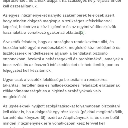
eljárásrendet, és annak alapján, ha szükséges helyi eljárásrendet
kell összeállítaniuk.
Az egyes intézményeket irányító szakemberek felelősek azért,
hogy minden dolgozó megkapja a szükséges infekciókontroll
képzést, beleértve a kéz-higiénére és az egyéni védőeszközök
használatára vonatkozó gyakorlati oktatást
[2]
.
A vezetők feladata, hogy az országban rendelkezésre álló, és
hozzáférhető egyéni védőeszközök, megfelelő kéz-fertőtlenítő és
tisztítószerek rendelkezésre álljanak a bentlakást biztosító
otthonokban. Azokról a nehézségekről és problémákról, amelyek a
beszerzést és az ésszerű intézkedéseket ellehetetlenítik, pontos
feljegyzést kell készíteniük
Ugyancsak a vezetők felelőssége biztosítani a rendszeres
takarítási, fertőtlenítési és hulladékkezelési feladatok ellátásának
zökkenőmentességét és a higiénés szabályoknak való
megfelelését.
Az ügyfeleknek nyújtott szolgáltatásokat folyamatosan biztosítani
kell akkor is, ha a dolgozók egy rész kiesik (például megfertőződik,
karanténba kényszerül), ezért az Alapítványnak is, és ezen belül
minden intézménynek erre vonatkozóan kész tervvel kell