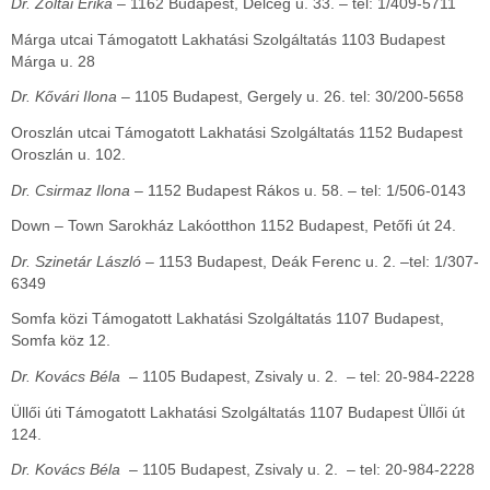
Dr. Zoltai Erika
– 1162 Budapest, Délceg u. 33. – tel: 1/409-5711
Márga utcai Támogatott Lakhatási Szolgáltatás 1103 Budapest
Márga u. 28
Dr. Kővári Ilona
– 1105 Budapest, Gergely u. 26. tel: 30/200-5658
Oroszlán utcai Támogatott Lakhatási Szolgáltatás 1152 Budapest
Oroszlán u. 102.
Dr. Csirmaz Ilona
– 1152 Budapest Rákos u. 58. – tel: 1/506-0143
Down – Town Sarokház Lakóotthon 1152 Budapest, Petőfi út 24.
Dr. Szinetár László
– 1153 Budapest, Deák Ferenc u. 2. –tel: 1/307-
6349
Somfa közi Támogatott Lakhatási Szolgáltatás 1107 Budapest,
Somfa köz 12.
Dr. Kovács Béla
– 1105 Budapest, Zsivaly u. 2. – tel: 20-984-2228
Üllői úti Támogatott Lakhatási Szolgáltatás 1107 Budapest Üllői út
124.
Dr. Kovács Béla
– 1105 Budapest, Zsivaly u. 2. – tel: 20-984-2228