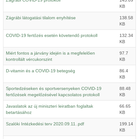
Zágrábi COVID-19 protokoll
143.09
KB
Zágrábi látogatási tilalom enyhítése
138.58
KB
COVID-19 fertőzés esetén követendő protokoll
132.34
KB
Miért fontos a járvány idején is a megfelelően
97.7
kontrollált vércukorszint
KB
D-vitamin és a COVID-19 betegség
86.4
KB
Sportedzéseken és sportversenyeken COVID-19
88.48
fertőzések megelőzésével kapcsolatos protokoll
KB
Javaslatok az új miniszteri leiratban foglaltak
66.65
betartásához
KB
Szalóki Intézkedési terv 2020.09.11..pdf
199.14
KB