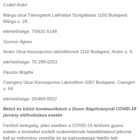
Csákó Anikó
Márga utcai Támogatott Lakhatási Szolgáltatás 1103 Budapest
Márga u. 28,
elérhetősége: 70/631-5148
Szomor Ágnes
Andor Utcai kiscsoportos lakóotthonok 1116 Budapest, Andor u. 6.
elérhetősége: 70-299-5253
Pásztor Brigitta
Csengery Utcai Kiscsoportos Lakóotthon 1067 Budapest, Csengeri
u. 64
elérhetősége: 20/469-0022
Belső és külső kommunikáció a Down Alapítványnál COVID-19
járvány előfordulása esetén
Fertőző betegség, jelen esetben a COVID-19 fertőzés gyanú
esetén a tüneteket észlelő szakembernek haladéktalanul jeleznie
kell az intézmény vezetője és az egészségügyi felelős felé.