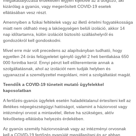
megakadályozása érdekében legyen kijelölve az a dolgozó, aki
kizárólag a gyanús, vagy megerősített COVID-19 esetek
ellátásában vesz részt.
Amennyiben a fizikai feltételek vagy az illető értelmi fogyatékossága
miatt nem oldható meg a lakóegységen belüli izoláció, akkor 14
nap időtartamra, külön izolációt biztosító szálláshelyről és
gondozókról kell gondoskodni.
Mivel erre már volt precedens az alapítványban tudható, hogy
egyetlen 24 órás felügyeletet igénylő ügyfél 2 heti bentlakása 650
000 forintba kerül. Ennyi pénzt kell előteremtenie annak a
szolgáltatásnak, ahol az izolációt nem tudják helyben és
ugyanazzal a személyzettel megoldani, mint a szolgáltatást magát.
Teendők a COVID-19 tüneteit mutató ügyfelekkel
kapcsolatban
A fertőzés-gyanús ügyfelek esetén haladéktalanul értesíteni kell az
illetékes népegészségügyi hatóságot, valamint a háziorvost vagy
intézményi orvost a mintavétel, illetve ha szükséges, aktív
fekvőbeteg-ellátásba helyezés érdekében.
Az gyanús személy háziorvosának vagy az intézményi orvosnak
kell a COVID-19 fertőzés gyanúját megállapítani és az abban