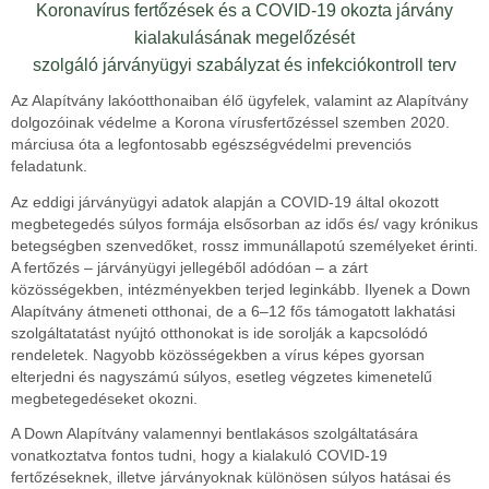
Koronavírus fertőzések és a COVID-19 okozta járvány
kialakulásának megelőzését
szolgáló járványügyi szabályzat és infekciókontroll terv
Az Alapítvány lakóotthonaiban élő ügyfelek, valamint az Alapítvány
dolgozóinak védelme a Korona vírusfertőzéssel szemben 2020.
márciusa óta a legfontosabb egészségvédelmi prevenciós
feladatunk.
Az eddigi járványügyi adatok alapján a COVID-19 által okozott
megbetegedés súlyos formája elsősorban az idős és/ vagy krónikus
betegségben szenvedőket, rossz immunállapotú személyeket érinti.
A fertőzés – járványügyi jellegéből adódóan – a zárt
közösségekben, intézményekben terjed leginkább. Ilyenek a Down
Alapítvány átmeneti otthonai, de a 6–12 fős támogatott lakhatási
szolgáltatatást nyújtó otthonokat is ide sorolják a kapcsolódó
rendeletek. Nagyobb közösségekben a vírus képes gyorsan
elterjedni és nagyszámú súlyos, esetleg végzetes kimenetelű
megbetegedéseket okozni.
A Down Alapítvány valamennyi bentlakásos szolgáltatására
vonatkoztatva fontos tudni, hogy a kialakuló COVID-19
fertőzéseknek, illetve járványoknak különösen súlyos hatásai és