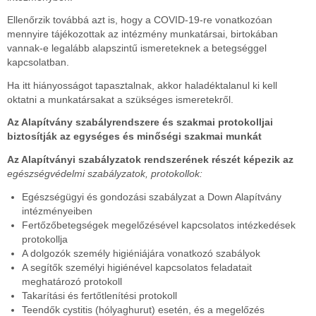
Ellenőrzik továbbá azt is, hogy a COVID-19-re vonatkozóan
mennyire tájékozottak az intézmény munkatársai, birtokában
vannak-e legalább alapszintű ismereteknek a betegséggel
kapcsolatban.
Ha itt hiányosságot tapasztalnak, akkor haladéktalanul ki kell
oktatni a munkatársakat a szükséges ismeretekről.
Az Alapítvány szabályrendszere és szakmai protokolljai
biztosítják az egységes és minőségi szakmai munkát
Az Alapítványi szabályzatok rendszerének részét képezik az
egészségvédelmi szabályzatok, protokollok:
Egészségügyi és gondozási szabályzat a Down Alapítvány
intézményeiben
Fertőzőbetegségek megelőzésével kapcsolatos intézkedések
protokollja
A dolgozók személy higiéniájára vonatkozó szabályok
A segítők személyi higiénével kapcsolatos feladatait
meghatározó protokoll
Takarítási és fertőtlenítési protokoll
Teendők cystitis (hólyaghurut) esetén, és a megelőzés