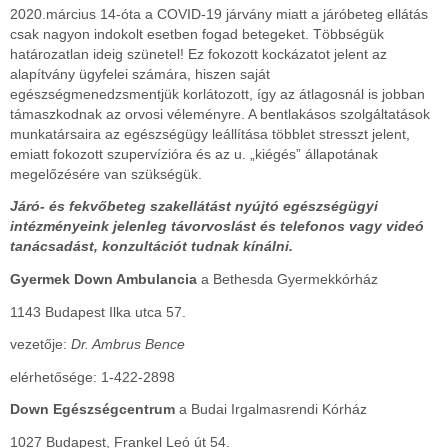
2020.március 14-óta a COVID-19 járvány miatt a járóbeteg ellátás
csak nagyon indokolt esetben fogad betegeket. Többségük
határozatlan ideig szünetel! Ez fokozott kockázatot jelent az
alapítvány ügyfelei számára, hiszen saját
egészségmenedzsmentjük korlátozott, így az átlagosnál is jobban
támaszkodnak az orvosi véleményre. A bentlakásos szolgáltatások
munkatársaira az egészségügy leállítása többlet stresszt jelent,
emiatt fokozott szupervízióra és az u. „kiégés” állapotának
megelőzésére van szükségük.
Járó- és fekvőbeteg szakellátást nyújtó egészségügyi
intézményeink jelenleg távorvoslást és telefonos vagy videó
tanácsadást, konzultációt tudnak kínálni.
Gyermek Down Ambulancia
a Bethesda Gyermekkórház
1143 Budapest Ilka utca 57.
vezetője:
Dr. Ambrus Bence
elérhetősége: 1-422-2898
Down Egészségcentrum
a Budai Irgalmasrendi Kórház
1027 Budapest, Frankel Leó út 54.