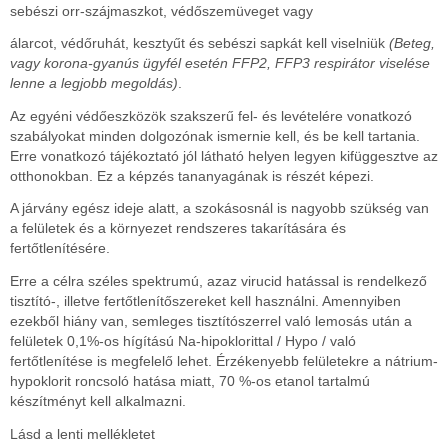
sebészi orr-szájmaszkot, védőszemüveget vagy
álarcot, védőruhát, kesztyűt és sebészi sapkát kell viselniük
(Beteg,
vagy korona-gyanús ügyfél esetén FFP2, FFP3 respirátor viselése
lenne a legjobb megoldás)
.
Az egyéni védőeszközök szakszerű fel- és levételére vonatkozó
szabályokat minden dolgozónak ismernie kell, és be kell tartania.
Erre vonatkozó tájékoztató jól látható helyen legyen kifüggesztve az
otthonokban. Ez a képzés tananyagának is részét képezi.
A járvány egész ideje alatt, a szokásosnál is nagyobb szükség van
a felületek és a környezet rendszeres takarítására és
fertőtlenítésére.
Erre a célra széles spektrumú, azaz virucid hatással is rendelkező
tisztító-, illetve fertőtlenítőszereket kell használni. Amennyiben
ezekből hiány van, semleges tisztítószerrel való lemosás után a
felületek 0,1%-os hígítású Na-hipoklorittal / Hypo / való
fertőtlenítése is megfelelő lehet. Érzékenyebb felületekre a nátrium-
hypoklorit roncsoló hatása miatt, 70 %-os etanol tartalmú
készítményt kell alkalmazni.
Lásd a lenti mellékletet