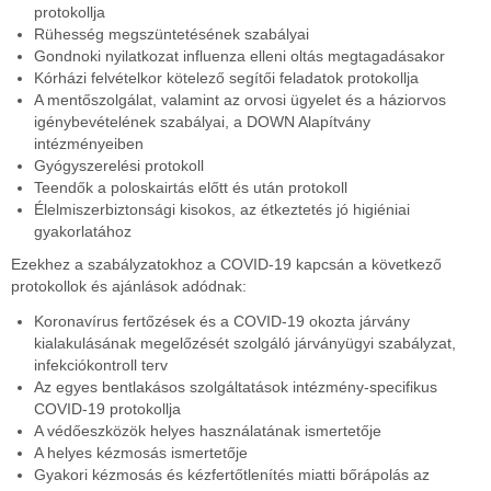
protokollja
Rühesség megszüntetésének szabályai
Gondnoki nyilatkozat influenza elleni oltás megtagadásakor
Kórházi felvételkor kötelező segítői feladatok protokollja
A mentőszolgálat, valamint az orvosi ügyelet és a háziorvos
igénybevételének szabályai, a DOWN Alapítvány
intézményeiben
Gyógyszerelési protokoll
Teendők a poloskairtás előtt és után protokoll
Élelmiszerbiztonsági kisokos, az étkeztetés jó higiéniai
gyakorlatához
Ezekhez a szabályzatokhoz a COVID-19 kapcsán a következő
protokollok és ajánlások adódnak:
Koronavírus fertőzések és a COVID-19 okozta járvány
kialakulásának megelőzését szolgáló járványügyi szabályzat,
infekciókontroll terv
Az egyes bentlakásos szolgáltatások intézmény-specifikus
COVID-19 protokollja
A védőeszközök helyes használatának ismertetője
A helyes kézmosás ismertetője
Gyakori kézmosás és kézfertőtlenítés miatti bőrápolás az