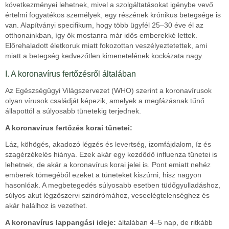
következményei lehetnek, mivel a szolgáltatásokat igénybe vevő
értelmi fogyatékos személyek, egy részének krónikus betegsége is
van. Alapítványi specifikum, hogy több ügyfél 25–30 éve él az
otthonainkban, így ők mostanra már idős emberekké lettek.
Előrehaladott életkoruk miatt fokozottan veszélyeztetettek, ami
miatt a betegség kedvezőtlen kimenetelének kockázata nagy.
I. A koronavírus fertőzésről általában
Az Egészségügyi Világszervezet (WHO) szerint a koronavírusok
olyan vírusok családját képezik, amelyek a megfázásnak tűnő
állapottól a súlyosabb tünetekig terjednek.
A koronavírus fertőzés korai tünetei:
Láz, köhögés, akadozó légzés és levertség, izomfájdalom, íz és
szagérzékelés hiánya. Ezek akár egy kezdődő influenza tünetei is
lehetnek, de akár a koronavírus korai jelei is. Pont emiatt nehéz
emberek tömegéből ezeket a tüneteket kiszúrni, hisz nagyon
hasonlóak. A megbetegedés súlyosabb esetben tüdőgyulladáshoz,
súlyos akut légzőszervi szindrómához, veseelégtelenséghez és
akár halálhoz is vezethet.
A koronavírus lappangási ideje:
általában 4–5 nap, de ritkább