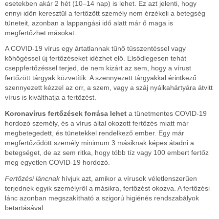
esetekben akár 2 hét (10–14 nap) is lehet. Ez azt jelenti, hogy
ennyi időn keresztül a fertőzött személy nem érzékeli a betegség
tüneteit, azonban a lappangási idő alatt már ő maga is
megfertőzhet másokat.
A COVID-19 vírus egy ártatlannak tűnő tüsszentéssel vagy
köhögéssel új fertőzéseket idézhet elő. Elsődlegesen tehát
cseppfertőzéssel terjed, de nem kizárt az sem, hogy a vírust
fertőzött tárgyak közvetítik. A szennyezett tárgyakkal érintkező
szennyezett kézzel az orr, a szem, vagy a száj nyálkahártyára átvitt
vírus is kiválthatja a fertőzést.
Koronavírus fertőzések forrása lehet
a tünetmentes COVID-19
hordozó személy, és a vírus által okozott fertőzés miatt már
megbetegedett, és tünetekkel rendelkező ember. Egy már
megfertőződött személy minimum 3 másiknak képes átadni a
betegséget, de az sem ritka, hogy több tíz vagy 100 embert fertőz
meg egyetlen COVID-19 hordozó.
Fertőzési láncnak
hívjuk azt, amikor a vírusok véletlenszerűen
terjednek egyik személyről a másikra, fertőzést okozva. A fertőzési
lánc azonban megszakítható a szigorú higiénés rendszabályok
betartásával.