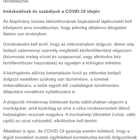
rendelkeznie.
Intézkedések és szabályok a COVID-19 idején
Az Alapítvány összes lakóotthonának bejáratánál tájékoztatót kell
kihelyezni arra vonatkozóan, hogy jelenleg általános látogatási
tilalom van érvényben.
Gondoskodni kell arról, hogy az intézményben dolgozó, illetve oda
belépő valamennyi személy megfelelő kézfertőtlenítést végezzen
(kézmosás meleg vízzel és szappannal, vagy alkoholos kéz-
fertőtlenítőszer használata) és ügyeljen a köhögési etikettre.
A kézhigiénés előírás betartatásán kívül az otthonba belépő
dolgozó esetében szükség van lázmérésre, a tünetek
önbevallására, a velük együtt élő családtagok tünetmentes
állapotára vonatkozó nyilatkozatra is.
A dolgozók mindennap kötelesek tiszta váltóruhában végezni a
munkájukat, amit kizárólag az erre a célra rendszeresített öltöző
helyiségben vesznek magukra. A munkahelyi öltözéket (ruhát, váltó
cipőt) az utcai ruházattól, elkülönítve kell tárolni.
Általában is igaz, de COVID-19 gyanúja esetén kötelező, hogy a
légúti tüneteket mutató ügyfelekkel kontaktusba kerülő dolgozóknak