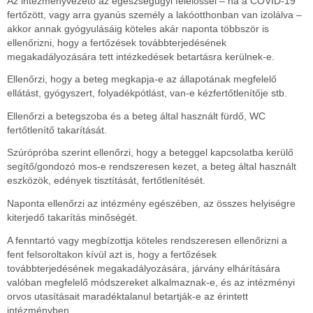
Az intézményvezető az egészségügyi felelőssel – ha a COVID-19
fertőzött, vagy arra gyanús személy a lakóotthonban van izolálva –
akkor annak gyógyulásáig köteles akár naponta többször is
ellenőrizni, hogy a fertőzések továbbterjedésének
megakadályozására tett intézkedések betartásra kerülnek-e.
Ellenőrzi, hogy a beteg megkapja-e az állapotának megfelelő
ellátást, gyógyszert, folyadékpótlást, van-e kézfertőtlenítője stb.
Ellenőrzi a betegszoba és a beteg által használt fürdő, WC
fertőtlenítő takarítását.
Szúrópróba szerint ellenőrzi, hogy a beteggel kapcsolatba kerülő
segítő/gondozó mos-e rendszeresen kezet, a beteg által használt
eszközök, edények tisztítását, fertőtlenítését.
Naponta ellenőrzi az intézmény egészében, az összes helyiségre
kiterjedő takarítás minőségét.
A fenntartó vagy megbízottja köteles rendszeresen ellenőrizni a
fent felsoroltakon kívül azt is, hogy a fertőzések
továbbterjedésének megakadályozására, járvány elhárítására
valóban megfelelő módszereket alkalmaznak-e, és az intézményi
orvos utasításait maradéktalanul betartják-e az érintett
intézményben.