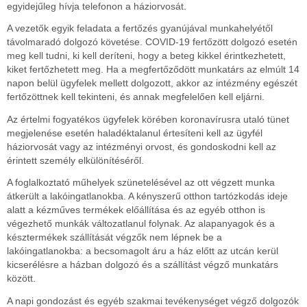
egyidejűleg hívja telefonon a háziorvosát.
A vezetők egyik feladata a fertőzés gyanújával munkahelyétől
távolmaradó dolgozó követése. COVID-19 fertőzött dolgozó esetén
meg kell tudni, ki kell deríteni, hogy a beteg kikkel érintkezhetett,
kiket fertőzhetett meg. Ha a megfertőződött munkatárs az elmúlt 14
napon belül ügyfelek mellett dolgozott, akkor az intézmény egészét
fertőzöttnek kell tekinteni, és annak megfelelően kell eljárni.
Az értelmi fogyatékos ügyfelek körében koronavírusra utaló tünet
megjelenése esetén haladéktalanul értesíteni kell az ügyfél
háziorvosát vagy az intézményi orvost, és gondoskodni kell az
érintett személy elkülönítéséről.
A foglalkoztató műhelyek szünetelésével az ott végzett munka
átkerült a lakóingatlanokba. A kényszerű otthon tartózkodás ideje
alatt a kézműves termékek előállítása és az egyéb otthon is
végezhető munkák változatlanul folynak. Az alapanyagok és a
késztermékek szállítását végzők nem lépnek be a
lakóingatlanokba: a becsomagolt áru a ház előtt az utcán kerül
kicserélésre a házban dolgozó és a szállítást végző munkatárs
között.
A napi gondozást és egyéb szakmai tevékenységet végző dolgozók