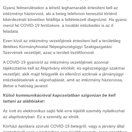
Gyanú felmerülésekor a lehető leghamarabb értesíteni kell az
intézményi háziorvost, aki a beteg telefonon keresztül történő
kikérdezését követően felállítja a feltételezett diagnózist. Ha gyanú
merül fel COVID-19 fertőzésre, a további intézkedés is az ő
feladata.
Ezen kívül az intézmény vezetőjének értesíteni kell a területileg
illetékes Kormányhivatal Népegészségügyi Szakigazgatási
Szervének vezetőjét, azaz a területi tisztifőorvost.
A COVID-19 gyanúról az intézmény vezetőjének azonnal
tájékoztatnia kell az Alapítvány elnökét, és egészségügyi szakmai
vezetőjét, akik majd felügyelik és ellenőrzi azoknak a járványügyi
intézkedéseknek a végrehajtását, amit az intézmény háziorvosa,
illetve a hatóság javasol.
Külső kommunikációval kapcsolatban szigorúan be kell
tartani az alábbiakat:
Az írott és elektronikus sajtó felé erre kijelölt személy nyilatkozhat
az alapítványban. Ez a személy az elnök.
Kórházi ápolásra szoruló COVID-19 betegről, vagy a járvány által