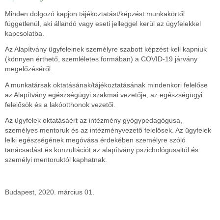
Minden dolgozó kapjon tájékoztatást/képzést munkakörtől
függetlenül, aki állandó vagy eseti jelleggel kerül az ügyfelekkel
kapcsolatba.
Az Alapítvány ügyfeleinek személyre szabott képzést kell kapniuk
(könnyen érthető, szemléletes formában) a COVID-19 járvány
megelőzéséről.
A munkatársak oktatásának/tájékoztatásának mindenkori felelőse
az Alapítvány egészségügyi szakmai vezetője, az egészségügyi
felelősök és a lakóotthonok vezetői.
Az ügyfelek oktatásáért az intézmény gyógypedagógusa,
személyes mentoruk és az intézményvezető felelősek. Az ügyfelek
lelki egészségének megóvása érdekében személyre szóló
tanácsadást és konzultációt az alapítvány pszichológusaitól és
személyi mentoruktól kaphatnak.
Budapest, 2020. március 01.