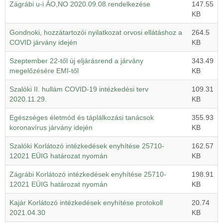
Zágrábi u-i ÁO,NO 2020.09.08.rendelkezése
147.55
KB
Gondnoki, hozzátartozói nyilatkozat orvosi ellátáshoz a
264.5
COVID járvány idején
KB
Szeptember 22-től új eljárásrend a járvány
343.49
megelőzésére EMI-től
KB
Szalóki II. hullám COVID-19 intézkedési terv
109.31
2020.11.29.
KB
Egészséges életmód és táplálkozási tanácsok
355.93
koronavírus járvány idején
KB
Szalóki Korlátozó intézkedések enyhítése 25710-
162.57
12021 EÜIG határozat nyomán
KB
Zágrábi Korlátozó intézkedések enyhítése 25710-
198.91
12021 EÜIG határozat nyomán
KB
Kajár Korlátozó intézkedések enyhítése protokoll
20.74
2021.04.30
KB