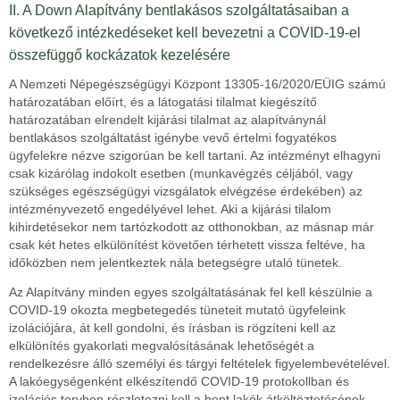
II. A Down Alapítvány bentlakásos szolgáltatásaiban a
következő intézkedéseket kell bevezetni a COVID-19-el
összefüggő kockázatok kezelésére
A Nemzeti Népegészségügyi Központ 13305-16/2020/EÜIG számú
határozatában előírt, és a látogatási tilalmat kiegészítő
határozatában elrendelt kijárási tilalmat az alapítványnál
bentlakásos szolgáltatást igénybe vevő értelmi fogyatékos
ügyfelekre nézve szigorúan be kell tartani. Az intézményt elhagyni
csak kizárólag indokolt esetben (munkavégzés céljából, vagy
szükséges egészségügyi vizsgálatok elvégzése érdekében) az
intézményvezető engedélyével lehet. Aki a kijárási tilalom
kihirdetésekor nem tartózkodott az otthonokban, az másnap már
csak két hetes elkülönítést követően térhetett vissza feltéve, ha
időközben nem jelentkeztek nála betegségre utaló tünetek.
Az Alapítvány minden egyes szolgáltatásának fel kell készülnie a
COVID-19 okozta megbetegedés tüneteit mutató ügyfeleink
izolációjára, át kell gondolni, és írásban is rögzíteni kell az
elkülönítés gyakorlati megvalósításának lehetőségét a
rendelkezésre álló személyi és tárgyi feltételek figyelembevételével.
A lakóegységenként elkészítendő COVID-19 protokollban és
izolációs tervben részletezni kell a bent lakók átköltöztetésének