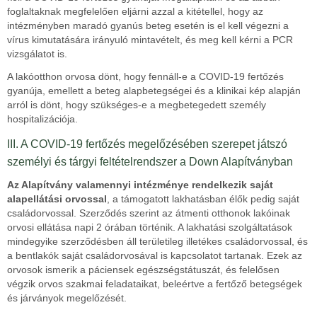
foglaltaknak megfelelően eljárni azzal a kitétellel, hogy az
intézményben maradó gyanús beteg esetén is el kell végezni a
vírus kimutatására irányuló mintavételt, és meg kell kérni a PCR
vizsgálatot is.
A lakóotthon orvosa dönt, hogy fennáll-e a COVID-19 fertőzés
gyanúja, emellett a beteg alapbetegségei és a klinikai kép alapján
arról is dönt, hogy szükséges-e a megbetegedett személy
hospitalizációja.
III. A COVID-19 fertőzés megelőzésében szerepet játszó
személyi és tárgyi feltételrendszer a Down Alapítványban
Az Alapítvány valamennyi intézménye rendelkezik saját
alapellátási orvossal
, a támogatott lakhatásban élők pedig saját
családorvossal. Szerződés szerint az átmenti otthonok lakóinak
orvosi ellátása napi 2 órában történik. A lakhatási szolgáltatások
mindegyike szerződésben áll területileg illetékes családorvossal, és
a bentlakók saját családorvosával is kapcsolatot tartanak. Ezek az
orvosok ismerik a páciensek egészségstátuszát, és felelősen
végzik orvos szakmai feladataikat, beleértve a fertőző betegségek
és járványok megelőzését.